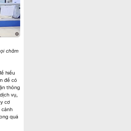
gọi chăm
để hiểu
ấn đề có
hận thông
dịch vụ,
uy cơ
ữ cảnh
trong quá