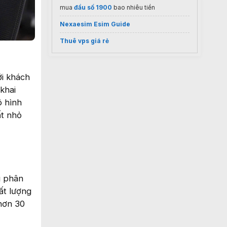
mua
đầu số 1900
bao nhiêu tiền
Nexaesim Esim Guide
Thuê vps giá rẻ
ới khách
khai
ô hình
ất nhỏ
g phân
ất lượng
hơn 30