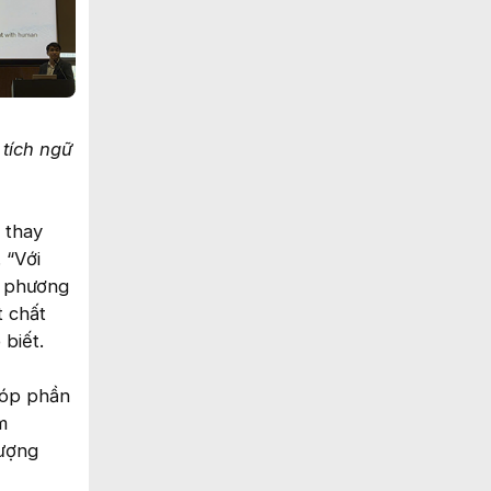
 tích ngữ
 thay
 “Với
g phương
t chất
biết.
góp phần
m
lượng