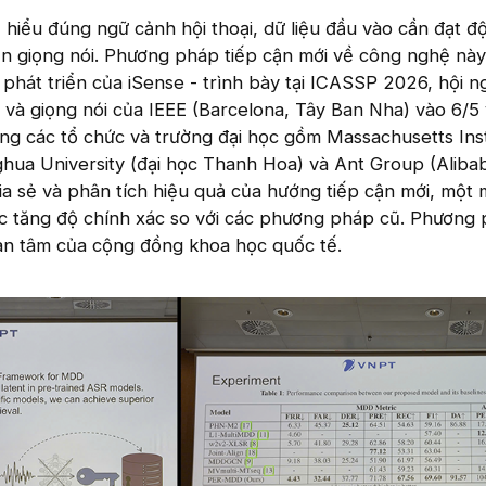
 hiểu đúng ngữ cảnh hội thoại, dữ liệu đầu vào cần đạt đ
ện giọng nói. Phương pháp tiếp cận mới về công nghệ này
phát triển của iSense - trình bày tại ICASSP 2026, hội n
ệu và giọng nói của IEEE (Barcelona, Tây Ban Nha) vào 6/5
ng các tổ chức và trường đại học gồm Massachusetts Inst
hua University (đại học Thanh Hoa) và Ant Group (Alibaba)
ia sẻ và phân tích hiệu quả của hướng tiếp cận mới, một 
ác tăng độ chính xác so với các phương pháp cũ. Phương
an tâm của cộng đồng khoa học quốc tế.