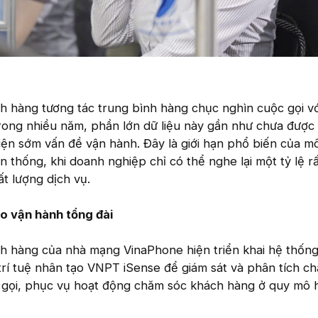
h hàng tương tác trung bình hàng chục nghìn cuộc gọi v
rong nhiều năm, phần lớn dữ liệu này gần như chưa được 
iện sớm vấn đề vận hành. Đây là giới hạn phổ biến của m
n thống, khi doanh nghiệp chỉ có thể nghe lại một tỷ lệ r
ất lượng dịch vụ.
ào vận hành tổng đài
h hàng của nhà mạng VinaPhone hiện triển khai hệ thốn
trí tuệ nhân tạo VNPT iSense để giám sát và phân tích ch
 gọi, phục vụ hoạt động chăm sóc khách hàng ở quy mô 