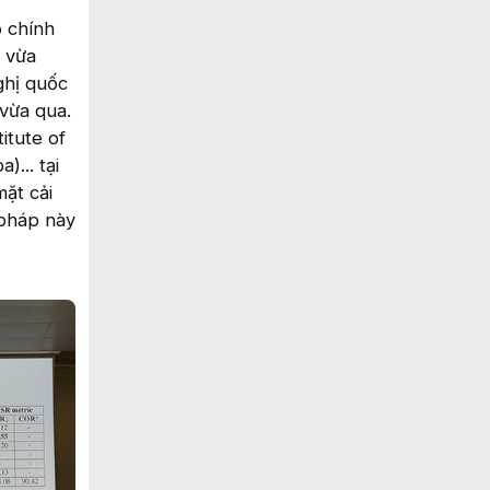
ộ chính
 vừa
ghị quốc
 vừa qua.
itute of
... tại
mặt cải
 pháp này