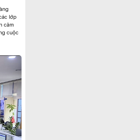
hàng
các lớp
ện cảm
ừng cuộc