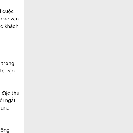
i cuộc
 các vấn
óc khách
n trọng
 tế vận
à đặc thù
ói ngắt
vùng
công