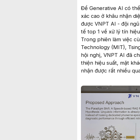
Để Generative AI có thể
xác cao ở khâu nhận di
được VNPT AI - đội ngũ 
tế top 1 về xử lý tín hi
Trong phiên làm việc cù
Technology (MIT), Tsing
hội nghị, VNPT AI đã ch
thiện hiệu suất, mặt kh
nhận được rất nhiều qu