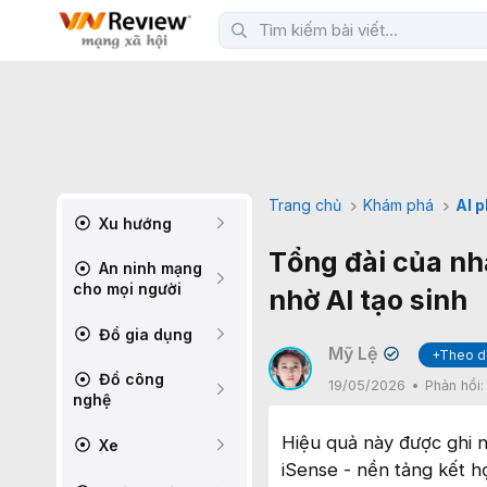
Trang chủ
Khám phá
AI 
Xu hướng
Tổng đài của nh
An ninh mạng
cho mọi người
nhờ AI tạo sinh
Đồ gia dụng
Mỹ Lệ
+Theo d
✔
Đồ công
19/05/2026
Phản hồi
nghệ
Hiệu quả này được ghi n
Xe
iSense - nền tảng kết h