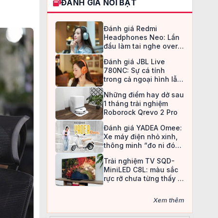
ĐÁNH GIÁ NỔI BẬT
Đánh giá Redmi
Headphones Neo: Lần
đầu làm tai nghe over-
ear, Redmi chọn cách đi
Đánh giá JBL Live
an toàn
780NC: Sự cá tính
trong cả ngoại hình lẫn
chất âm
Những điểm hay dở sau
1 tháng trải nghiệm
Roborock Qrevo 2 Pro
Đánh giá YADEA Omee:
Xe máy điện nhỏ xinh,
thông minh “đo ni đóng
giày” cho nữ sinh
Trải nghiệm TV SQD-
MiniLED C8L: màu sắc
rực rỡ chưa từng thấy ở
TV LCD
Xem thêm