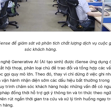
ense để giám sát và phân tích chất lượng dịch vụ cuộc 
sóc khách hàng.
nghệ Generative AI (AI tạo sinh) được iSense ứng dụng 
ắt hội thoại, phân loại chủ đề trao đổi và tổng hợp các v
cuộc gọi quy mô lớn. Theo đó, thay vì chỉ dừng ở việc ghi n
n vận hành nhận diện sớm các dấu hiệu bất thường trong 
uy trình chăm sóc khách hàng hoặc những vấn đề có ng
i pháp đồng thời hỗ trợ gợi ý thông tin và tri thức theo ng
 viên rút ngắn thời gian tra cứu và xử lý tình huống ngay 
h hàng.