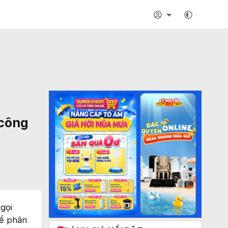
 công
 gọi
để phân