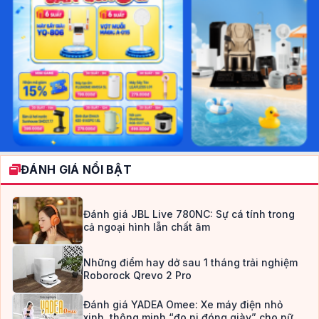
ĐÁNH GIÁ NỔI BẬT
Đánh giá JBL Live 780NC: Sự cá tính trong
cả ngoại hình lẫn chất âm
Những điểm hay dở sau 1 tháng trải nghiệm
Roborock Qrevo 2 Pro
Đánh giá YADEA Omee: Xe máy điện nhỏ
xinh, thông minh “đo ni đóng giày” cho nữ