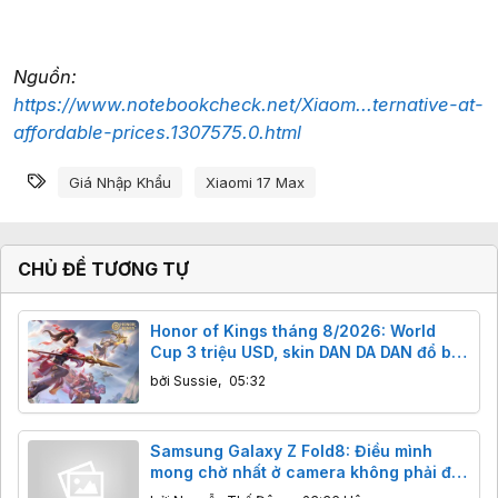
Nguồn:
https://www.notebookcheck.net/Xiaom...ternative-at-
affordable-prices.1307575.0.html
Từ khóa
Giá Nhập Khẩu
Xiaomi 17 Max
CHỦ ĐỀ TƯƠNG TỰ
Honor of Kings tháng 8/2026: World
Cup 3 triệu USD, skin DAN DA DAN đổ bộ
và tướng được làm lại
bởi
Sussie
,
05:32
Samsung Galaxy Z Fold8: Điều mình
mong chờ nhất ở camera không phải độ
phân giải