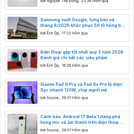
bởi
Nguyễn Thế Đông
,
23:36 Hôm qua
Samsung vượt Google, tung bản vá
tháng 8/2026 khắc phục 56 lỗ hổng bảo
mật trên Galaxy.
bởi
Ếch Ộp
,
17:22 Hôm qua
Điện thoại gập tốt nhất quý 3 năm 2026:
Đánh giá chi tiết các siêu phẩm
bởi
Ếch Ộp
,
16:28 Hôm qua
Xiaomi Pad 9 Pro và Pad 8s Pro lộ diện:
Sạc nhanh 120W, chip mạnh mẽ
bởi
Sussie
,
06:01 Hôm qua
Cảnh báo: Android 17 Beta 1 đang phá
hỏng mic và âm thanh trên điện thoại
Pixel
bởi
Sussie
,
06:01 Hôm qua