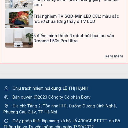
sinh
Trải nghiệm TV SQD-MiniLED C8L: màu sắc
rực rỡ chưa từng thấy ở TV LCD
5 điểm mình thích ở robot hút bụi lau sàn
Dreame L50s Pro Ultra
Xem thêm
Chịu trách nhiệm nội dung: LÊ THỊ HẠNH
Bản quyền @2023 Công ty Cổ phần Bkav
Địa chỉ: Tầng 2, Tòa nhà HH1, Đường Dương Đình Nghệ,
Phường Cầu Giấy, TP Hà Nội
Giấy phép thiết lập mạng xã hội số 499/GP-BTTTT
do Bộ
Thông tin và Truyền thông cấp ngày 17/10/2022