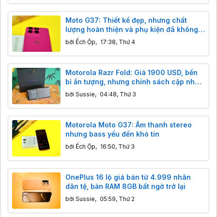
Moto G37: Thiết kế đẹp, nhưng chất
lượng hoàn thiện và phụ kiện đã không
còn như xưa
bởi
Ếch Ộp
,
17:38, Thứ 4
Motorola Razr Fold: Giá 1900 USD, bền
bỉ ấn tượng, nhưng chính sách cập nhật
có đáng lo?
bởi
Sussie
,
04:48, Thứ 3
Motorola Moto G37: Âm thanh stereo
nhưng bass yếu đến khó tin
bởi
Ếch Ộp
,
16:50, Thứ 3
OnePlus 16 lộ giá bán từ 4.999 nhân
dân tệ, bản RAM 8GB bất ngờ trở lại
bởi
Sussie
,
05:59, Thứ 2