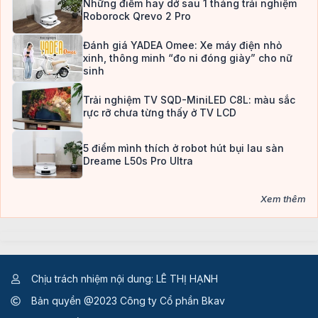
Những điểm hay dở sau 1 tháng trải nghiệm
Roborock Qrevo 2 Pro
Đánh giá YADEA Omee: Xe máy điện nhỏ
xinh, thông minh “đo ni đóng giày” cho nữ
sinh
Trải nghiệm TV SQD-MiniLED C8L: màu sắc
rực rỡ chưa từng thấy ở TV LCD
5 điểm mình thích ở robot hút bụi lau sàn
Dreame L50s Pro Ultra
Xem thêm
Chịu trách nhiệm nội dung: LÊ THỊ HẠNH
Bản quyền @2023 Công ty Cổ phần Bkav