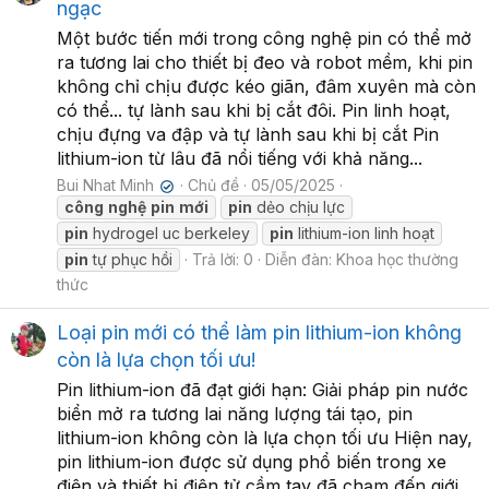
ngạc
Một bước tiến mới trong công nghệ pin có thể mở
ra tương lai cho thiết bị đeo và robot mềm, khi pin
không chỉ chịu được kéo giãn, đâm xuyên mà còn
có thể... tự lành sau khi bị cắt đôi. Pin linh hoạt,
chịu đựng va đập và tự lành sau khi bị cắt Pin
lithium-ion từ lâu đã nổi tiếng với khả năng...
Bui Nhat Minh
Chủ đề
05/05/2025
✔
công
nghệ
pin
mới
pin
dẻo chịu lực
pin
hydrogel uc berkeley
pin
lithium-ion linh hoạt
pin
tự phục hồi
Trả lời: 0
Diễn đàn:
Khoa học thường
thức
Loại pin mới có thể làm pin lithium-ion không
còn là lựa chọn tối ưu!
Pin lithium-ion đã đạt giới hạn: Giải pháp pin nước
biển mở ra tương lai năng lượng tái tạo, pin
lithium-ion không còn là lựa chọn tối ưu Hiện nay,
pin lithium-ion được sử dụng phổ biến trong xe
điện và thiết bị điện tử cầm tay đã chạm đến giới