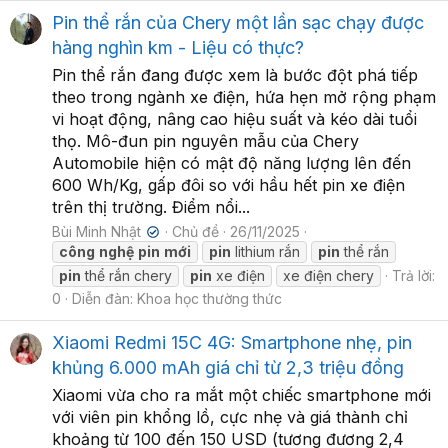
Pin thể rắn của Chery một lần sạc chạy được
hàng nghìn km - Liệu có thực?
Pin thể rắn đang được xem là bước đột phá tiếp
theo trong ngành xe điện, hứa hẹn mở rộng phạm
vi hoạt động, nâng cao hiệu suất và kéo dài tuổi
thọ. Mô-đun pin nguyên mẫu của Chery
Automobile hiện có mật độ năng lượng lên đến
600 Wh/Kg, gấp đôi so với hầu hết pin xe điện
trên thị trường. Điểm nổi...
Bùi Minh Nhật
Chủ đề
26/11/2025
✔
công
nghệ
pin
mới
pin
lithium rắn
pin
thể rắn
pin
thể rắn chery
pin
xe điện
xe điện chery
Trả lời:
0
Diễn đàn:
Khoa học thường thức
Xiaomi Redmi 15C 4G: Smartphone nhẹ, pin
khủng 6.000 mAh giá chỉ từ 2,3 triệu đồng
Xiaomi vừa cho ra mắt một chiếc smartphone mới
với viên pin khổng lồ, cực nhẹ và giá thành chỉ
khoảng từ 100 đến 150 USD (tương đương 2,4