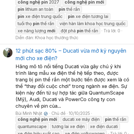
công
nghệ
pin
2027
công
nghệ
pin
mới
pin
lithium an toàn
pin
thể rắn
pin
xe điện trung quốc
pin
xe điện tương lai
tuổi thọ
pin
thể rắn
viện hàn lâm khoa học trung quốc
xe năng lượng
mới
đột phá
pin
thể rắn
Trả lời: 0
Diễn đàn:
Khoa học thường thức
12 phút sạc 80% – Ducati vừa mở kỷ nguyên
mới cho xe điện?
Hãng mô tô nổi tiếng Ducati vừa gây chú ý khi
trình làng mẫu xe điện thế hệ tiếp theo, được
trang bị pin thể rắn một bước tiến được xem là có
thể “thay đổi cuộc chơi” trong ngành xe điện. Sự
kiện này đến từ sự hợp tác giữa QuantumScape
(Mỹ), Audi, Ducati và PowerCo công ty con
chuyên về pin của...
Bùi Minh Nhật
Chủ đề
10/10/2025
✔
công
nghệ
pin
mới
ducati xe máy điện
pin
thể rắn
quantumscape
tương lai xe điện
xe điện ducati
xe điện hiệu suất cao
xe điện volkswagen
Trả lời: 0