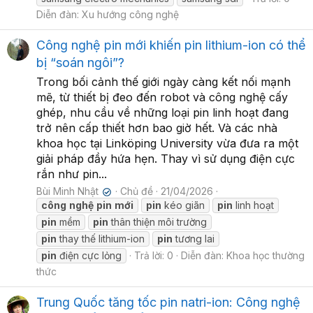
Diễn đàn:
Xu hướng công nghệ
Công nghệ pin mới khiến pin lithium-ion có thể
bị “soán ngôi”?
Trong bối cảnh thế giới ngày càng kết nối mạnh
mẽ, từ thiết bị đeo đến robot và công nghệ cấy
ghép, nhu cầu về những loại pin linh hoạt đang
trở nên cấp thiết hơn bao giờ hết. Và các nhà
khoa học tại Linköping University vừa đưa ra một
giải pháp đầy hứa hẹn. Thay vì sử dụng điện cực
rắn như pin...
Bùi Minh Nhật
Chủ đề
21/04/2026
✔
công
nghệ
pin
mới
pin
kéo giãn
pin
linh hoạt
pin
mềm
pin
thân thiện môi trường
pin
thay thế lithium-ion
pin
tương lai
pin
điện cực lỏng
Trả lời: 0
Diễn đàn:
Khoa học thường
thức
Trung Quốc tăng tốc pin natri-ion: Công nghệ