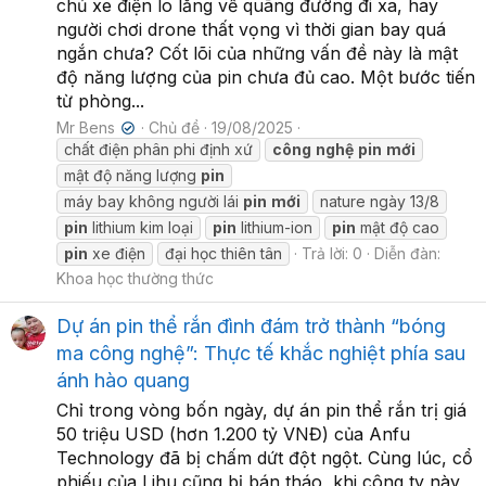
chủ xe điện lo lắng về quãng đường đi xa, hay
người chơi drone thất vọng vì thời gian bay quá
ngắn chưa? Cốt lõi của những vấn đề này là mật
độ năng lượng của pin chưa đủ cao. Một bước tiến
từ phòng...
Mr Bens
Chủ đề
19/08/2025
✔
chất điện phân phi định xứ
công
nghệ
pin
mới
mật độ năng lượng
pin
máy bay không người lái
pin
mới
nature ngày 13/8
pin
lithium kim loại
pin
lithium-ion
pin
mật độ cao
pin
xe điện
đại học thiên tân
Trả lời: 0
Diễn đàn:
Khoa học thường thức
Dự án pin thể rắn đình đám trở thành “bóng
ma công nghệ”: Thực tế khắc nghiệt phía sau
ánh hào quang
Chỉ trong vòng bốn ngày, dự án pin thể rắn trị giá
50 triệu USD (hơn 1.200 tỷ VNĐ) của Anfu
Technology đã bị chấm dứt đột ngột. Cùng lúc, cổ
phiếu của Lihu cũng bị bán tháo, khi công ty này