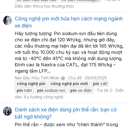
Diễn đàn:
Khoa học thường thức
Công nghệ pin mới hứa hẹn cách mạng ngành
xe điện
Hãy tưởng tượng: Pin sodium-ion đầu tiên dùng
cho xe điện chỉ đạt 120 Wh/kg, nhưng giờ đây,
các mẫu thương mại hiện đại đã lên tới 165 Wh/kg,
với tuổi thọ 10.000 chu kỳ sạc và hoạt động mượt
mà từ -40°C đến 45°C mà không mất dung lượng.
Đỉnh cao là Naxtra của CATL, đạt 175 Wh/kg –
ngang tầm LFP...
Nan Đắc Hữu Tình Nhân
Chủ đề
29/09/2025
✔
công
nghệ
pin
công
nghệ
pin
mới
pin
catl
pin
natri
pin
sodium-ion
pin
xe điện
Trả lời: 0
Diễn
đàn:
Xu hướng công nghệ
Danh sách xe điện dùng pin thể rắn: bạn có
bất ngờ không?
Pin thể rắn – được xem như “chén thánh” trong