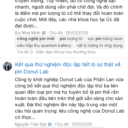
truyền thống. Tuy nhiên, dù có công nghệ sạc
nhanh, người dùng vẫn phải chờ đợi. Và đó chính
là điểm mà pin lượng tử có thể thay đổi hoàn toàn
cuộc chơi. Mới đây, các nhà khoa học tại Úc đã
đạt được...
Bui Nhat Minh
Chủ đề
30/03/2026
✔
công
nghệ
pin
mới
pin
lượng tử
sạc
pin
bằng laser
siêu hấp thụ quantum battery
vật lý lượng tử ứng dụng
Trả lời: 0
Diễn đàn:
Khoa học thường thức
Kết quả thử nghiệm độc lập tiết lộ sự thật về
pin Donut Lab
Công ty khởi nghiệp Donut Lab của Phần Lan vừa
công bố kết quả thử nghiệm độc lập thứ ba liên
quan đến loại pin mà họ tuyên bố là pin thể rắn
hoàn toàn đầu tiên trên thế giới sẵn sàng cho sản
xuất. Bài thử nghiệm lần này tập trung vào một
câu hỏi quan trọng: liệu công nghệ của Donut Lab
có thực...
Nguyễn Tiến Đạt
Chủ đề
11/03/2026
✔