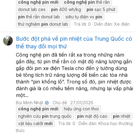
công
nghệ
pin
mới
công
nghệ
pin
thể rắn
donut lab ces
pin
400 wh/kg
pin
sạc 5 phút
pin
thể rắn donut lab
siêu tụ điện vs
pin
thử nghiệm
pin
donut lab
Trả lời: 0
Diễn đàn:
Xe điện
Bước đột phá về pin nhiệt của Trung Quốc có
thể thay đổi mọi thứ
Công nghệ pin đã tiến rất xa trong những năm
gần đây, từ pin thể rắn có mật độ năng lượng gần
gấp đôi pin xe điện Tesla cho đến ý tưởng dùng
bê tông tích trữ năng lượng để biến các tòa nhà
thành “pin khổng lồ”. Trong số đó, pin nhiệt được
đánh giá là có nhiều tiềm năng, nhưng lại vấp phải
một...
Bùi Minh Nhật
Chủ đề
27/01/2026
✔
công
nghệ
pin
mới
hiệu ứng con thoi
nghiên cứu
pin
trung quốc
pin
mật độ cao
pin
nhiệt
vật liệu catốt
mới
Trả lời: 0
Diễn đàn:
Khoa học thường
thức