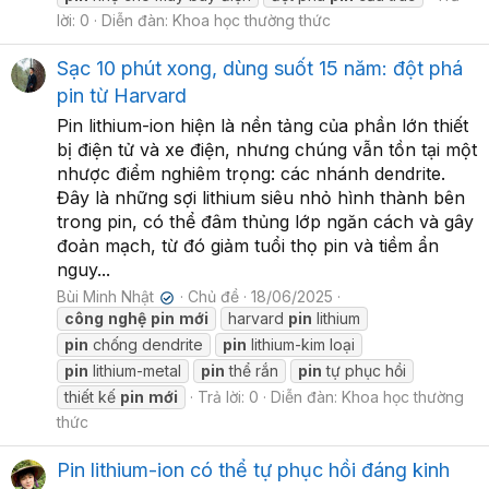
lời: 0
Diễn đàn:
Khoa học thường thức
Sạc 10 phút xong, dùng suốt 15 năm: đột phá
pin từ Harvard
Pin lithium-ion hiện là nền tảng của phần lớn thiết
bị điện tử và xe điện, nhưng chúng vẫn tồn tại một
nhược điểm nghiêm trọng: các nhánh dendrite.
Đây là những sợi lithium siêu nhỏ hình thành bên
trong pin, có thể đâm thủng lớp ngăn cách và gây
đoản mạch, từ đó giảm tuổi thọ pin và tiềm ẩn
nguy...
Bùi Minh Nhật
Chủ đề
18/06/2025
✔
công
nghệ
pin
mới
harvard
pin
lithium
pin
chống dendrite
pin
lithium-kim loại
pin
lithium-metal
pin
thể rắn
pin
tự phục hồi
thiết kế
pin
mới
Trả lời: 0
Diễn đàn:
Khoa học thường
thức
Pin lithium-ion có thể tự phục hồi đáng kinh