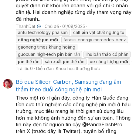
quyết định rút khỏi liên doanh với giá chỉ 0 nhân
dân tệ. Hai doanh nghiệp từng đầy tham vọng này
đã nhanh...
ThanhDat
Chủ đề
01/08/2025
✔
anfu technology phá sản
catl
pin
vật chất ngưng tụ
công
nghệ
pin
mới
farasis energy mercedes-benz
gaoneng times khủng hoảng
guoxuan high-tech
pin
bán rắn
lihu bán tháo cổ phần
pin
thể rắn
sản xuất
pin
thể rắn
xe năng lượng
mới
Trả lời: 0
Diễn đàn:
Khoa học thường thức
Bỏ qua Silicon Carbon, Samsung đang âm
thầm theo đuổi công nghệ pin mới
Theo một rò rỉ gần đây, công ty Hàn Quốc đang
tích cực thử nghiệm các công nghệ pin mới ở hậu
trường, mục tiêu mang lại thời gian sử dụng lâu
hơn mà không ảnh hưởng đến sự an toàn. Thông
tin này đến từ nguồn tin cậy @PandaFlashPro
trên X (trước đây là Twitter), tuyên bố rằng