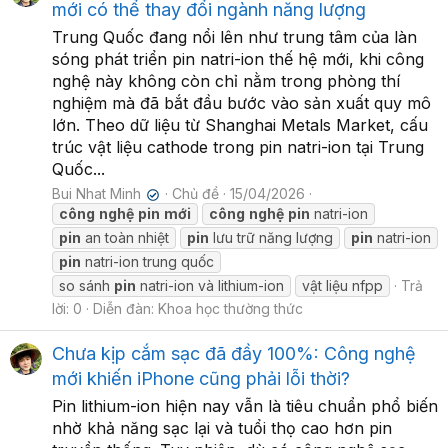
mới có thể thay đổi ngành năng lượng
Trung Quốc đang nổi lên như trung tâm của làn
sóng phát triển pin natri-ion thế hệ mới, khi công
nghệ này không còn chỉ nằm trong phòng thí
nghiệm mà đã bắt đầu bước vào sản xuất quy mô
lớn. Theo dữ liệu từ Shanghai Metals Market, cấu
trúc vật liệu cathode trong pin natri-ion tại Trung
Quốc...
Bui Nhat Minh
Chủ đề
15/04/2026
✔
công
nghệ
pin
mới
công
nghệ
pin
natri-ion
pin
an toàn nhiệt
pin
lưu trữ năng lượng
pin
natri-ion
pin
natri-ion trung quốc
so sánh
pin
natri-ion và lithium-ion
vật liệu nfpp
Trả
lời: 0
Diễn đàn:
Khoa học thường thức
Chưa kịp cắm sạc đã đầy 100%: Công nghệ
mới khiến iPhone cũng phải lỗi thời?
Pin lithium-ion hiện nay vẫn là tiêu chuẩn phổ biến
nhờ khả năng sạc lại và tuổi thọ cao hơn pin