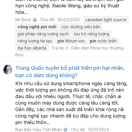
hạn công nghệ. Xiaolei Wang, giáo sư kỹ thuật
hóa...
Mr Bens
Chủ đề
25/03/2025
canadian light source
✔
công
nghệ
pin
mới
cực dương siêu bền
giải pháp năng lượng sạch
lưu trữ năng lượng
năng lượng tái tạo
pin
lithium-ion
pin
nước biển
đại học alberta
Trả lời: 0
Diễn đàn:
Khoa học thường
thức
Trung Quốc tuyên bố phát triển pin hạt nhân,
bạn có dám dùng không?
Khi nhu cầu sử dụng smartphone ngày càng tăng,
việc thời lượng pin không đủ đáp ứng đã trở nên
đau đầu với nhiều người. Thực tế, chắc chắn ai
cũng muốn máy dùng được càng lâu càng tốt.
Gần đây, các nhà sản xuất đã triển khai rộng rãi
công nghệ sạc nhanh để bù đắp cho dung lượng
pin thiếu thốn...
Nan Đắc Hữu Tình Nhân
Chủ đề
12/01/2024
✔