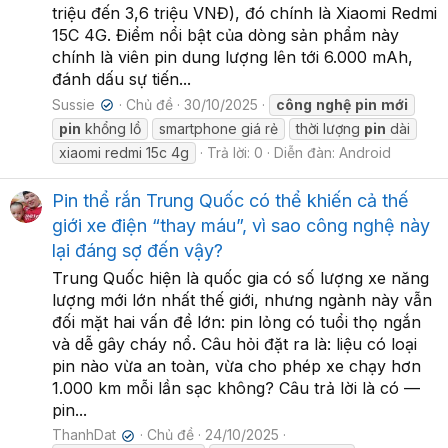
triệu đến 3,6 triệu VNĐ), đó chính là Xiaomi Redmi
15C 4G. Điểm nổi bật của dòng sản phẩm này
chính là viên pin dung lượng lên tới 6.000 mAh,
đánh dấu sự tiến...
Sussie
Chủ đề
30/10/2025
công
nghệ
pin
mới
✔
pin
khổng lồ
smartphone giá rẻ
thời lượng
pin
dài
xiaomi redmi 15c 4g
Trả lời: 0
Diễn đàn:
Android
Pin thể rắn Trung Quốc có thể khiến cả thế
giới xe điện “thay máu”, vì sao công nghệ này
lại đáng sợ đến vậy?
Trung Quốc hiện là quốc gia có số lượng xe năng
lượng mới lớn nhất thế giới, nhưng ngành này vẫn
đối mặt hai vấn đề lớn: pin lỏng có tuổi thọ ngắn
và dễ gây cháy nổ. Câu hỏi đặt ra là: liệu có loại
pin nào vừa an toàn, vừa cho phép xe chạy hơn
1.000 km mỗi lần sạc không? Câu trả lời là có —
pin...
ThanhDat
Chủ đề
24/10/2025
✔