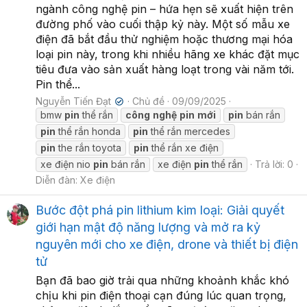
ngành công nghệ pin – hứa hẹn sẽ xuất hiện trên
đường phố vào cuối thập kỷ này. Một số mẫu xe
điện đã bắt đầu thử nghiệm hoặc thương mại hóa
loại pin này, trong khi nhiều hãng xe khác đặt mục
tiêu đưa vào sản xuất hàng loạt trong vài năm tới.
Pin thể...
Nguyễn Tiến Đạt
Chủ đề
09/09/2025
✔
bmw
pin
thể rắn
công
nghệ
pin
mới
pin
bán rắn
pin
thể rắn honda
pin
thể rắn mercedes
pin
the rắn toyota
pin
thể rắn xe điện
xe điện nio
pin
bán rắn
xe điện
pin
thể rắn
Trả lời: 0
Diễn đàn:
Xe điện
Bước đột phá pin lithium kim loại: Giải quyết
giới hạn mật độ năng lượng và mở ra kỷ
nguyên mới cho xe điện, drone và thiết bị điện
tử
Bạn đã bao giờ trải qua những khoảnh khắc khó
chịu khi pin điện thoại cạn đúng lúc quan trọng,