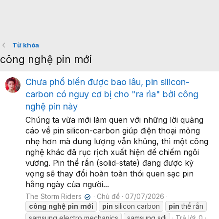
Từ khóa
công nghệ pin mới
Chưa phổ biến được bao lâu, pin silicon-
carbon có nguy cơ bị cho "ra rìa" bởi công
nghệ pin này
Chúng ta vừa mới làm quen với những lời quảng
cáo về pin silicon-carbon giúp điện thoại mỏng
nhẹ hơn mà dung lượng vẫn khủng, thì một công
nghệ khác đã rục rịch xuất hiện để chiếm ngôi
vương. Pin thể rắn (solid-state) đang được kỳ
vọng sẽ thay đổi hoàn toàn thói quen sạc pin
hằng ngày của người...
The Storm Riders
Chủ đề
07/07/2026
✔
công
nghệ
pin
mới
pin
silicon carbon
pin
thể rắn
samsung electro mechanics
samsung sdi
Trả lời: 0