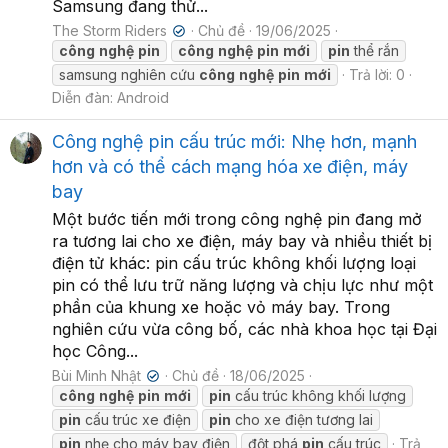
Samsung đang thử...
The Storm Riders
Chủ đề
19/06/2025
✔
công
nghệ
pin
công
nghệ
pin
mới
pin
thể rắn
samsung nghiên cứu
công
nghệ
pin
mới
Trả lời: 0
Diễn đàn:
Android
Công nghệ pin cấu trúc mới: Nhẹ hơn, mạnh
hơn và có thể cách mạng hóa xe điện, máy
bay
Một bước tiến mới trong công nghệ pin đang mở
ra tương lai cho xe điện, máy bay và nhiều thiết bị
điện tử khác: pin cấu trúc không khối lượng loại
pin có thể lưu trữ năng lượng và chịu lực như một
phần của khung xe hoặc vỏ máy bay. Trong
nghiên cứu vừa công bố, các nhà khoa học tại Đại
học Công...
Bùi Minh Nhật
Chủ đề
18/06/2025
✔
công
nghệ
pin
mới
pin
cấu trúc không khối lượng
pin
cấu trúc xe điện
pin
cho xe điện tương lai
pin
nhẹ cho máy bay điện
đột phá
pin
cấu trúc
Trả