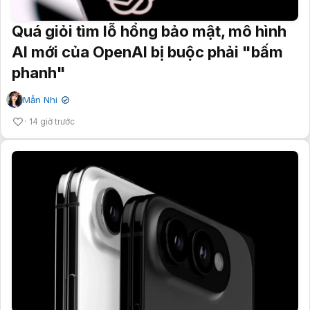
Quá giỏi tìm lỗ hổng bảo mật, mô hình
AI mới của OpenAI bị buộc phải "bấm
phanh"
Mẫn Nhi
✔
14 giờ trước