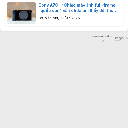
Sony A7C II: Chiếc máy ảnh full-frame
"quốc dân" vẫn chưa tìm thấy đối thủ
xứng tầm
bởi
Mẫn Nhi
,
18/07/2026