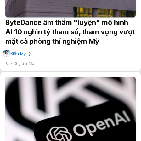
ByteDance âm thầm "luyện" mô hình
AI 10 nghìn tỷ tham số, tham vọng vượt
mặt cả phòng thí nghiệm Mỹ
Kiều My
✔
13 giờ trước