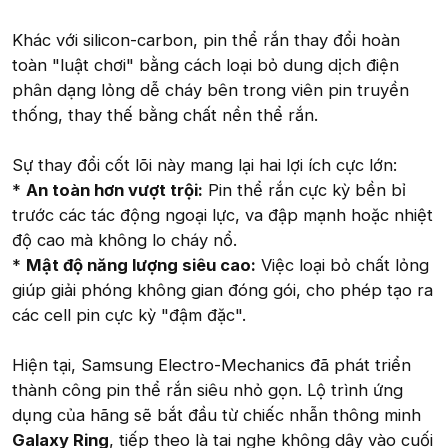
Khác với silicon-carbon, pin thể rắn thay đổi hoàn
toàn "luật chơi" bằng cách loại bỏ dung dịch điện
phân dạng lỏng dễ cháy bên trong viên pin truyền
thống, thay thế bằng chất nền thể rắn.
Sự thay đổi cốt lõi này mang lại hai lợi ích cực lớn:
*
An toàn hơn vượt trội:
Pin thể rắn cực kỳ bền bỉ
trước các tác động ngoại lực, va đập mạnh hoặc nhiệt
độ cao mà không lo cháy nổ.
*
Mật độ năng lượng siêu cao:
Việc loại bỏ chất lỏng
giúp giải phóng không gian đóng gói, cho phép tạo ra
các cell pin cực kỳ "đậm đặc".
Hiện tại, Samsung Electro-Mechanics đã phát triển
thành công pin thể rắn siêu nhỏ gọn. Lộ trình ứng
dụng của hãng sẽ bắt đầu từ chiếc nhẫn thông minh
Galaxy Ring
, tiếp theo là tai nghe không dây vào cuối