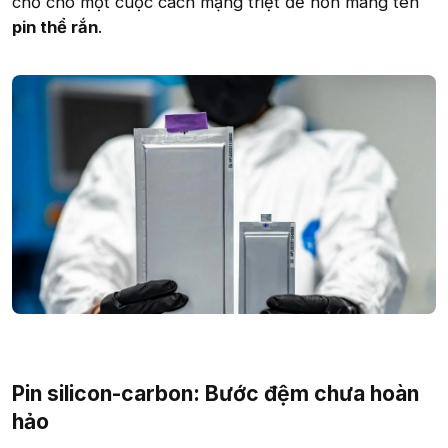
chỗ cho một cuộc cách mạng triệt để hơn mang tên
pin thể rắn
.
Pin silicon-carbon: Bước đệm chưa hoàn
hảo​