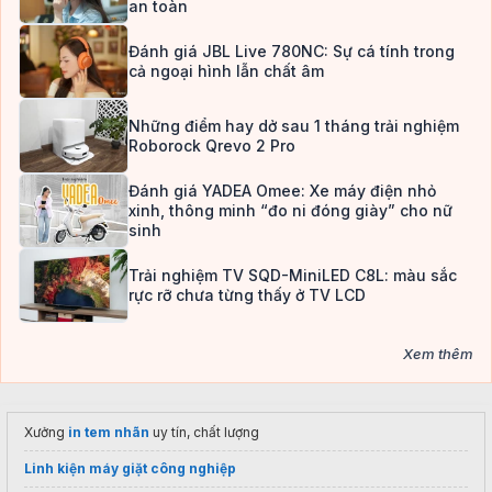
an toàn
Đánh giá JBL Live 780NC: Sự cá tính trong
cả ngoại hình lẫn chất âm
Những điểm hay dở sau 1 tháng trải nghiệm
Roborock Qrevo 2 Pro
Đánh giá YADEA Omee: Xe máy điện nhỏ
xinh, thông minh “đo ni đóng giày” cho nữ
sinh
Trải nghiệm TV SQD-MiniLED C8L: màu sắc
rực rỡ chưa từng thấy ở TV LCD
Xem thêm
Xưởng
in tem nhãn
uy tín, chất lượng
Linh kiện máy giặt công nghiệp