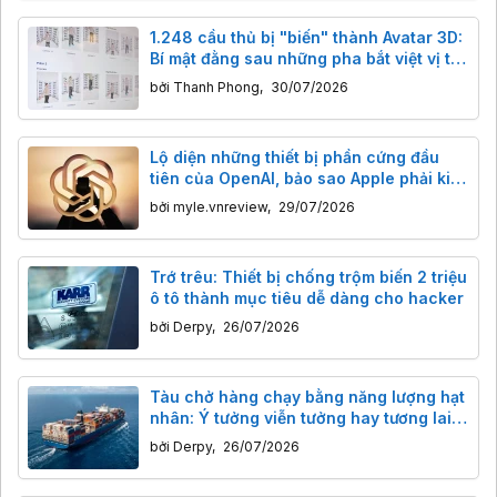
1.248 cầu thủ bị "biến" thành Avatar 3D:
Bí mật đằng sau những pha bắt việt vị tại
World Cup 2026
bởi
Thanh Phong
,
30/07/2026
Lộ diện những thiết bị phần cứng đầu
tiên của OpenAI, bảo sao Apple phải kiện
gấp
bởi
myle.vnreview
,
29/07/2026
Trớ trêu: Thiết bị chống trộm biến 2 triệu
ô tô thành mục tiêu dễ dàng cho hacker
bởi
Derpy
,
26/07/2026
Tàu chở hàng chạy bằng năng lượng hạt
nhân: Ý tưởng viễn tưởng hay tương lai
của ngành vận tải biển?
bởi
Derpy
,
26/07/2026