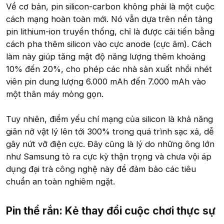
Về cơ bản, pin silicon-carbon không phải là một cuộc
cách mạng hoàn toàn mới. Nó vẫn dựa trên nền tảng
pin lithium-ion truyền thống, chỉ là được cải tiến bằng
cách pha thêm silicon vào cực anode (cực âm). Cách
làm này giúp tăng mật độ năng lượng thêm khoảng
10% đến 20%, cho phép các nhà sản xuất nhồi nhét
viên pin dung lượng 6.000 mAh đến 7.000 mAh vào
một thân máy mỏng gọn.
Tuy nhiên, điểm yếu chí mạng của silicon là khả năng
giãn nở vật lý lên tới 300% trong quá trình sạc xả, dễ
gây nứt vỡ điện cực. Đây cũng là lý do những ông lớn
như Samsung tỏ ra cực kỳ thận trọng và chưa vội áp
dụng đại trà công nghệ này để đảm bảo các tiêu
chuẩn an toàn nghiêm ngặt.
Pin thể rắn: Kẻ thay đổi cuộc chơi thực sự​