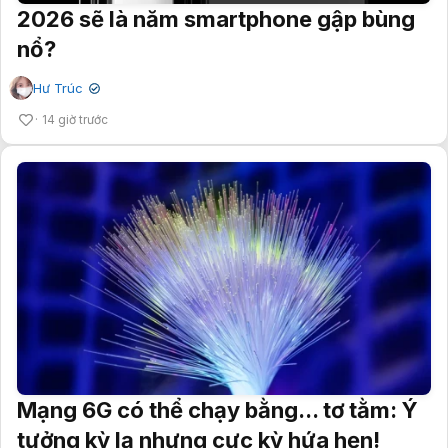
2026 sẽ là năm smartphone gập bùng
nổ?
Hư Trúc
✔
14 giờ trước
Mạng 6G có thể chạy bằng... tơ tằm: Ý
tưởng kỳ lạ nhưng cực kỳ hứa hẹn!