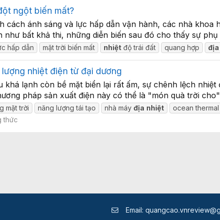
 đột ngột biến mất?
ch cách ánh sáng và lực hấp dẫn vận hành, các nhà khoa họ
gần như bất khả thi, những diễn biến sau đó cho thấy sự phụ
ực hấp dẫn
mặt trời biến mất
nhiệt
độ trái đất
quang hợp
địa
lượng nhiệt điện từ đại dương
 khá lạnh còn bề mặt biển lại rất ấm, sự chênh lệch nhiệt
hương pháp sản xuất điện này có thể là "món quà trời cho"
 mặt trời
năng lượng tái tạo
nhà máy
địa
nhiệt
ocean thermal
 thức
Email:
quangcao.vnreview@g