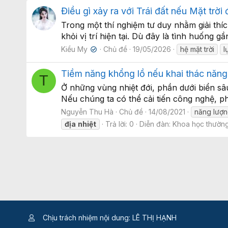
Điều gì xảy ra với Trái đất nếu Mặt trời
Trong một thí nghiệm tư duy nhằm giải thí
khỏi vị trí hiện tại. Dù đây là tình huống 
Kiều My
Chủ đề
19/05/2026
hệ mặt trời
l
✔
Tiềm năng khổng lồ nếu khai thác năng 
T
Ở những vùng nhiệt đới, phần dưới biển sâu
Nếu chúng ta có thể cải tiến công nghệ, p
Nguyễn Thu Hà
Chủ đề
14/08/2021
năng lượng
địa
nhiệt
Trả lời: 0
Diễn đàn:
Khoa học thường
Chịu trách nhiệm nội dung: LÊ THỊ HẠNH