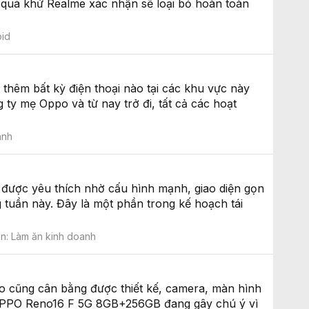
ào quá khứ Realme xác nhận sẽ loại bỏ hoàn toàn
oid
hêm bất kỳ điện thoại nào tại các khu vực này
y mẹ Oppo và từ nay trở đi, tất cả các hoạt
anh
g được yêu thích nhờ cấu hình mạnh, giao diện gọn
 tuần này. Đây là một phần trong kế hoạch tái
àn:
Làm ăn kinh doanh
 cũng cân bằng được thiết kế, camera, màn hình
. OPPO Reno16 F 5G 8GB+256GB đang gây chú ý vì