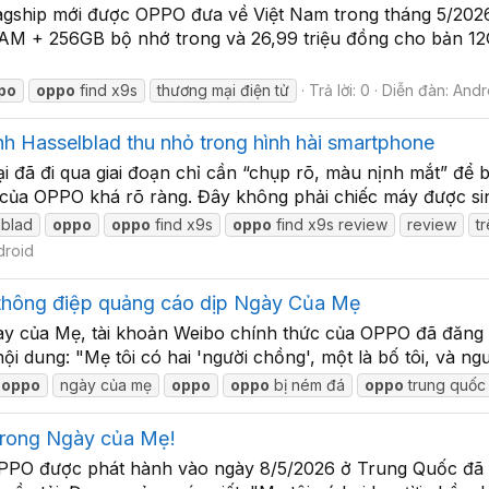
gship mới được OPPO đưa về Việt Nam trong tháng 5/2026. 
 RAM + 256GB bộ nhớ trong và 26,99 triệu đồng cho bản 
po
oppo
find x9s
thương mại điện tử
Trả lời: 0
Diễn đàn:
Andr
 Hasselblad thu nhỏ trong hình hài smartphone
ại đã đi qua giai đoạn chỉ cần “chụp rõ, màu nịnh mắt” để
 của OPPO khá rõ ràng. Đây không phải chiếc máy được sin
lblad
oppo
oppo
find x9s
oppo
find x9s review
review
t
droid
 thông điệp quảng cáo dịp Ngày Của Mẹ
gày của Mẹ, tài khoản Weibo chính thức của OPPO đã đăng 
ội dung: "Mẹ tôi có hai 'người chồng', một là bố tôi, và ngư
a
oppo
ngày của mẹ
oppo
oppo
bị ném đá
oppo
trung quốc
 trong Ngày của Mẹ!
O được phát hành vào ngày 8/5/2026 ở Trung Quốc đã gây