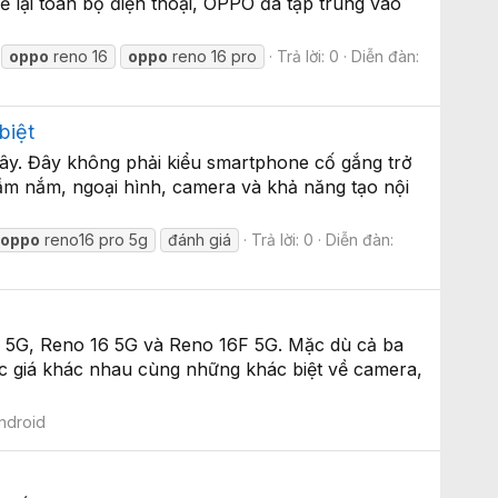
 lại toàn bộ điện thoại, OPPO đã tập trung vào
oppo
reno 16
oppo
reno 16 pro
Trả lời: 0
Diễn đàn:
biệt
y. Đây không phải kiểu smartphone cố gắng trở
 cầm nắm, ngoại hình, camera và khả năng tạo nội
y
oppo
reno16 pro 5g
đánh giá
Trả lời: 0
Diễn đàn:
o 5G, Reno 16 5G và Reno 16F 5G. Mặc dù cả ba
c giá khác nhau cùng những khác biệt về camera,
ndroid