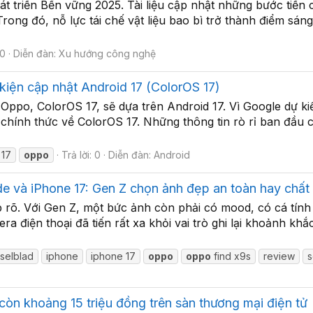
triển Bền vững 2025. Tài liệu cập nhật những bước tiến c
rong đó, nỗ lực tái chế vật liệu bao bì trở thành điểm sá
 0
Diễn đàn:
Xu hướng công nghệ
 kiện cập nhật Android 17 (ColorOS 17)
ppo, ColorOS 17, sẽ dựa trên Android 17. Vì Google dự ki
hính thức về ColorOS 17. Những thông tin rò rỉ ban đầu 
 17
oppo
Trả lời: 0
Diễn đàn:
Android
và iPhone 17: Gen Z chọn ảnh đẹp an toàn hay chất 
õ. Với Gen Z, một bức ảnh còn phải có mood, có cá tính v
a điện thoại đã tiến rất xa khỏi vai trò ghi lại khoảnh k
selblad
iphone
iphone 17
oppo
oppo
find x9s
review
s
còn khoảng 15 triệu đồng trên sàn thương mại điện tử