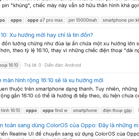
g pin "khủng", chiếc máy này vẫn sở hữu thân hình khá g
po
oppo
oppo
a7 pro max
pin 10000mah
smartphone pin 
10: Xu hướng mới hay chỉ là tin đồn?
in đồn tưởng chừng như đùa lại ẩn chứa một xu hướng lớn s
ơn, theo tỷ lệ 16:10, thay vì những chiếc điện thoại "dà
hoại 16:10
Trả lời: 0
Diễn đàn:
Android
e màn hình rộng 16:10 sẽ là xu hướng mới
quen thuộc trên smartphone dạng thanh. Tuy nhiên, những 
ng gần 16:10 có thể là hướng đi tiếp theo, dù hiện chưa c
hình 16:10
oppo
oppo
find w
smartphone
điện thoại gập
àn toàn sang dùng ColorOS của Oppo: Đây là những m
iển Realme UI để chuyển sang sử dụng ColorOS của Oppo tr