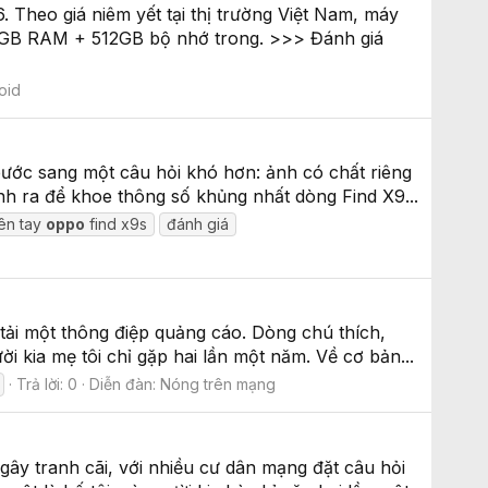
Theo giá niêm yết tại thị trường Việt Nam, máy
12GB RAM + 512GB bộ nhớ trong. >>> Đánh giá
oid
 bước sang một câu hỏi khó hơn: ảnh có chất riêng
h ra để khoe thông số khủng nhất dòng Find X9...
rên tay
oppo
find x9s
đánh giá
tải một thông điệp quảng cáo. Dòng chú thích,
ời kia mẹ tôi chỉ gặp hai lần một năm. Về cơ bản...
Trả lời: 0
Diễn đàn:
Nóng trên mạng
 tranh cãi, với nhiều cư dân mạng đặt câu hỏi