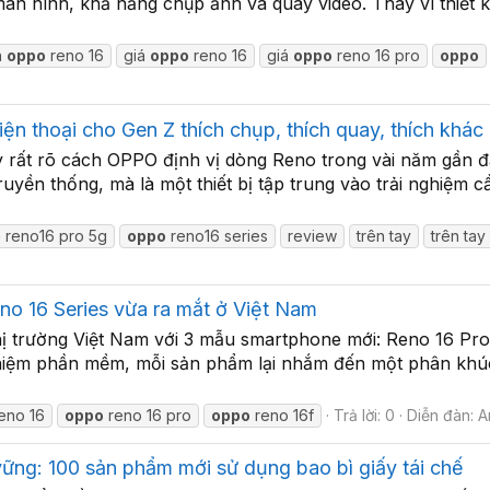
n hình, khả năng chụp ảnh và quay video. Thay vì thiết kế
h
oppo
reno 16
giá
oppo
reno 16
giá
oppo
reno 16 pro
oppo
n thoại cho Gen Z thích chụp, thích quay, thích khác 
rất rõ cách OPPO định vị dòng Reno trong vài năm gần đâ
ruyền thống, mà là một thiết bị tập trung vào trải nghiệm
o
reno16 pro 5g
oppo
reno16 series
review
trên tay
trên ta
no 16 Series vừa ra mắt ở Việt Nam
thị trường Việt Nam với 3 mẫu smartphone mới: Reno 16 Pr
ghiệm phần mềm, mỗi sản phẩm lại nhắm đến một phân khú
eno 16
oppo
reno 16 pro
oppo
reno 16f
Trả lời: 0
Diễn đàn:
A
ững: 100 sản phẩm mới sử dụng bao bì giấy tái chế