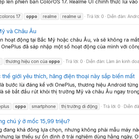
tiếp lên phiên bản ColorOS 17. Realme UI chính thức lùi v
coloros 17
oppo
realme
realme ui
Trả lời: 0
Diễn đàn:
Andr
 Mỹ và Châu Âu
 hoạt động tại Bắc Mỹ hoặc châu Âu, và sẽ không ra mắt t
OnePlus đã sáp nhập một số hoạt động của mình với công t
o
thương hiệu con của
oppo
Trả lời: 0
Diễn đàn:
Làm ăn kinh do
 thế giới yêu thích, hãng điện thoại này sắp biến mất
là bước lùi đáng kể với OnePlus, thương hiệu Android từn
là sẽ bắt đầu rút khỏi thị trường Mỹ và châu Âu ngay trong
eplus
oppo
smartphone
thị trường di động
Trả lời: 0
Diễn đ
 chú ý ở mốc 15,99 triệu?
g đang khá đông lựa chọn, nhưng không phải mẫu máy nào
nhưng lại thiếu sự ổn định ở trải nghiệm dùng hằng ngày