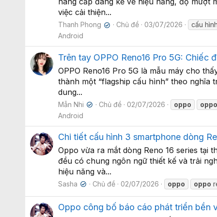
nâng cấp đáng kể về hiệu năng, độ mượt mà
việc cải thiện...
Thanh Phong
Chủ đề
03/07/2026
cấu hìn
✔
Android
Trên tay OPPO Reno16 Pro 5G: Chiếc điệ
OPPO Reno16 Pro 5G là mẫu máy cho thấy 
thành một “flagship cấu hình” theo nghĩa t
dung...
Mẫn Nhi
Chủ đề
02/07/2026
oppo
opp
✔
Android
Chi tiết cấu hình 3 smartphone dòng Re
Oppo vừa ra mắt dòng Reno 16 series tại 
đều có chung ngôn ngữ thiết kế và trải n
hiệu năng và...
Sasha
Chủ đề
02/07/2026
oppo
oppo
r
✔
Oppo công bố báo cáo phát triển bền v