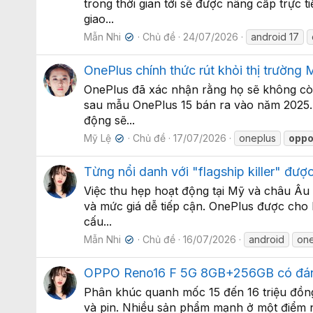
trong thời gian tới sẽ được nâng cấp trực 
giao...
Mẫn Nhi
Chủ đề
24/07/2026
android 17
✔
OnePlus chính thức rút khỏi thị trường
OnePlus đã xác nhận rằng họ sẽ không còn
sau mẫu OnePlus 15 bán ra vào năm 2025. 
động sẽ...
Mỹ Lệ
Chủ đề
17/07/2026
oneplus
opp
✔
Từng nổi danh với "flagship killer" được
Việc thu hẹp hoạt động tại Mỹ và châu Âu 
và mức giá dễ tiếp cận. OnePlus được cho 
cấu...
Mẫn Nhi
Chủ đề
16/07/2026
android
on
✔
OPPO Reno16 F 5G 8GB+256GB có đáng
Phân khúc quanh mốc 15 đến 16 triệu đồn
và pin. Nhiều sản phẩm mạnh ở một điểm 