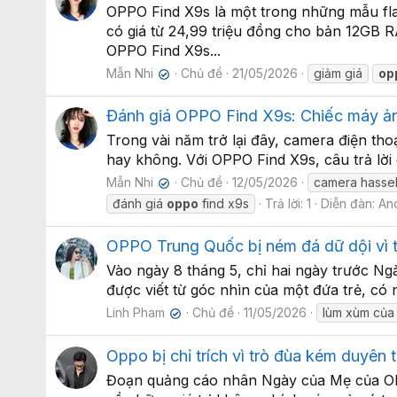
OPPO Find X9s là một trong những mẫu fla
có giá từ 24,99 triệu đồng cho bản 12GB
OPPO Find X9s...
Mẫn Nhi
Chủ đề
21/05/2026
giảm giá
op
✔
Đánh giá OPPO Find X9s: Chiếc máy ảnh
Trong vài năm trở lại đây, camera điện tho
hay không. Với OPPO Find X9s, câu trả lời
Mẫn Nhi
Chủ đề
12/05/2026
camera hasse
✔
đánh giá
oppo
find x9s
Trả lời: 1
Diễn đàn:
An
OPPO Trung Quốc bị ném đá dữ dội vì
Vào ngày 8 tháng 5, chỉ hai ngày trước N
được viết từ góc nhìn của một đứa trẻ, có n
Linh Pham
Chủ đề
11/05/2026
lùm xùm củ
✔
Oppo bị chỉ trích vì trò đùa kém duyên
Đoạn quảng cáo nhân Ngày của Mẹ của OPP