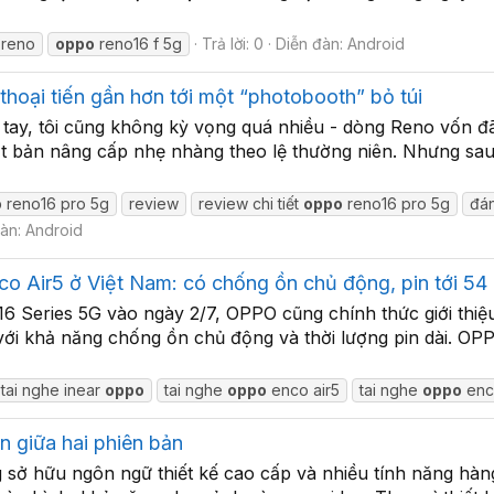
reno
oppo
reno16 f 5g
Trả lời: 0
Diễn đàn:
Android
hoại tiến gần hơn tới một “photobooth” bỏ túi
 tay, tôi cũng không kỳ vọng quá nhiều - dòng Reno vốn 
t bản nâng cấp nhẹ nhàng theo lệ thường niên. Nhưng sau 
o
reno16 pro 5g
review
review chi tiết
oppo
reno16 pro 5g
đán
đàn:
Android
o Air5 ở Việt Nam: có chống ồn chủ động, pin tới 54 
16 Series 5G vào ngày 2/7, OPPO cũng chính thức giới thi
ới khả năng chống ồn chủ động và thời lượng pin dài. OPPO
tai nghe inear
oppo
tai nghe
oppo
enco air5
tai nghe
oppo
enc
n giữa hai phiên bản
ở hữu ngôn ngữ thiết kế cao cấp và nhiều tính năng hà