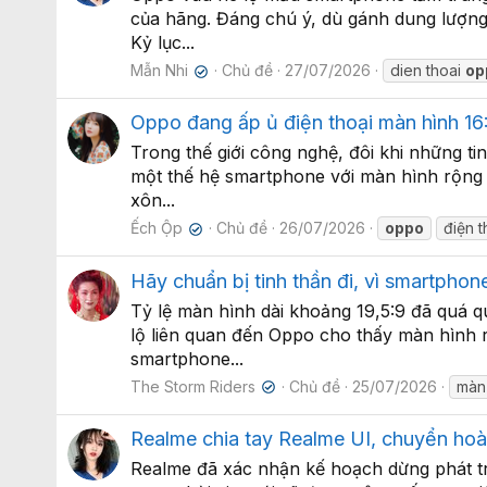
của hãng. Đáng chú ý, dù gánh dung lượn
Kỷ lục...
Mẫn Nhi
Chủ đề
27/07/2026
dien thoai
op
✔
Oppo đang ấp ủ điện thoại màn hình 16:
Trong thế giới công nghệ, đôi khi những t
một thế hệ smartphone với màn hình rộng h
xôn...
Ếch Ộp
Chủ đề
26/07/2026
oppo
điện t
✔
Hãy chuẩn bị tinh thần đi, vì smartphon
Tỷ lệ màn hình dài khoảng 19,5:9 đã quá 
lộ liên quan đến Oppo cho thấy màn hình rộ
smartphone...
The Storm Riders
Chủ đề
25/07/2026
màn 
✔
Realme chia tay Realme UI, chuyển ho
Realme đã xác nhận kế hoạch dừng phát tr