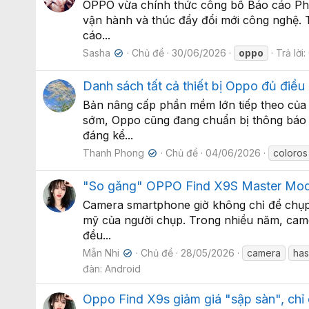
OPPO vừa chính thức công bố Báo cáo Phát 
vận hành và thúc đẩy đổi mới công nghệ. T
cáo...
Sasha
Chủ đề
30/06/2026
oppo
Trả lời:
✔
Danh sách tất cả thiết bị Oppo đủ điều
Bản nâng cấp phần mềm lớn tiếp theo của O
sớm, Oppo cũng đang chuẩn bị thông báo c
đáng kể...
Thanh Phong
Chủ đề
04/06/2026
coloros
✔
"So găng" OPPO Find X9S Master Mode 
Camera smartphone giờ không chỉ để chụp r
mỹ của người chụp. Trong nhiều năm, camer
đều...
Mẫn Nhi
Chủ đề
28/05/2026
camera
has
✔
đàn:
Android
Oppo Find X9s giảm giá "sập sàn", chỉ 