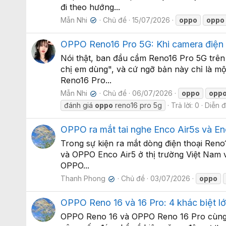
đi theo hướng...
Mẫn Nhi
Chủ đề
15/07/2026
oppo
oppo
✔
OPPO Reno16 Pro 5G: Khi camera điện t
Nói thật, ban đầu cầm Reno16 Pro 5G trên
chị em dùng", và cứ ngỡ bản này chỉ là mộ
Reno16 Pro...
Mẫn Nhi
Chủ đề
06/07/2026
oppo
opp
✔
đánh giá
oppo
reno16 pro 5g
Trả lời: 0
Diễn 
OPPO ra mắt tai nghe Enco Air5s và Enc
Trong sự kiện ra mắt dòng điện thoại Reno
và OPPO Enco Air5 ở thị trường Việt Nam v
OPPO...
Thanh Phong
Chủ đề
03/07/2026
oppo
✔
OPPO Reno 16 và 16 Pro: 4 khác biệt lớ
OPPO Reno 16 và OPPO Reno 16 Pro cùng s