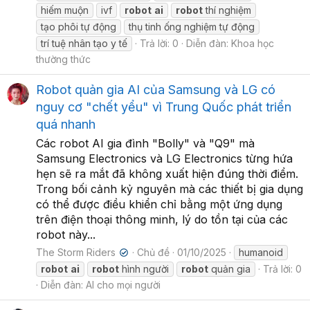
hiếm muộn
ivf
robot
ai
robot
thí nghiệm
tạo phôi tự động
thụ tinh ống nghiệm tự động
trí tuệ nhân tạo y tế
Trả lời: 0
Diễn đàn:
Khoa học
thường thức
Robot quản gia AI của Samsung và LG có
nguy cơ "chết yểu" vì Trung Quốc phát triển
quá nhanh
Các robot AI gia đình "Bolly" và "Q9" mà
Samsung Electronics và LG Electronics từng hứa
hẹn sẽ ra mắt đã không xuất hiện đúng thời điểm.
Trong bối cảnh kỷ nguyên mà các thiết bị gia dụng
có thể được điều khiển chỉ bằng một ứng dụng
trên điện thoại thông minh, lý do tồn tại của các
robot này...
The Storm Riders
Chủ đề
01/10/2025
humanoid
✔
robot
ai
robot
hình người
robot
quản gia
Trả lời: 0
Diễn đàn:
AI cho mọi người