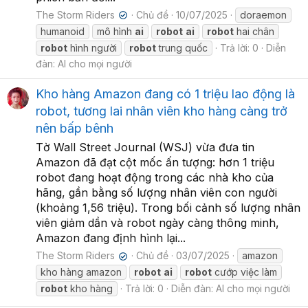
The Storm Riders
Chủ đề
10/07/2025
doraemon
✔
humanoid
mô hình
ai
robot
ai
robot
hai chân
robot
hình người
robot
trung quốc
Trả lời: 0
Diễn
đàn:
AI cho mọi người
Kho hàng Amazon đang có 1 triệu lao động là
robot, tương lai nhân viên kho hàng càng trở
nên bấp bênh
Tờ Wall Street Journal (WSJ) vừa đưa tin
Amazon đã đạt cột mốc ấn tượng: hơn 1 triệu
robot đang hoạt động trong các nhà kho của
hãng, gần bằng số lượng nhân viên con người
(khoảng 1,56 triệu). Trong bối cảnh số lượng nhân
viên giảm dần và robot ngày càng thông minh,
Amazon đang định hình lại...
The Storm Riders
Chủ đề
03/07/2025
amazon
✔
kho hàng amazon
robot
ai
robot
cướp việc làm
robot
kho hàng
Trả lời: 0
Diễn đàn:
AI cho mọi người