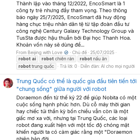
Thành lập vào tháng 12/2022, EncoSmart là 1
công ty trẻ nhưng đầy tham vọng. Theo thông
báo ngày 25/7/2025, EncoSmart đã huy động
hàng chục triệu nhân dân tệ từ tập đoàn đầu tư
công nghệ Century Galaxy Technology Group và
TusSta được hậu thuẫn bởi Đại học Thanh Hoa.
Khoản vốn này sẽ dùng để...
From Beijing with Love
Chủ đề
25/07/2025
✔
robot
ai
robot
chiên rán
robot
nấu ăn
robot
trung quốc
Trả lời: 0
Diễn đàn:
AI cho mọi người
Trung Quốc có thể là quốc gia đầu tiên tiến tới
"chung sống" giữa người với robot
Doraemon đến từ thế kỷ 22 để giúp Nobita có một
cuộc sống hạnh phúc hơn. Dù cỗ máy thời gian
hay chiếc túi thần kỳ bốn chiều vẫn còn là một
giấc mơ xa vời, nhưng tại Trung Quốc, các loại
robot đang xuất hiện với một tốc độ chóng mặt
khiến người ta có cảm giác rằng một "Doraemon
phiên bản đời...