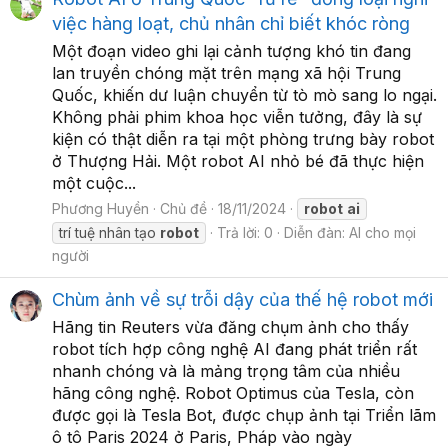
việc hàng loạt, chủ nhân chỉ biết khóc ròng
Một đoạn video ghi lại cảnh tượng khó tin đang
lan truyền chóng mặt trên mạng xã hội Trung
Quốc, khiến dư luận chuyển từ tò mò sang lo ngại.
Không phải phim khoa học viễn tưởng, đây là sự
kiện có thật diễn ra tại một phòng trưng bày robot
ở Thượng Hải. Một robot AI nhỏ bé đã thực hiện
một cuộc...
Phương Huyền
Chủ đề
18/11/2024
robot
ai
trí tuệ nhân tạo
robot
Trả lời: 0
Diễn đàn:
AI cho mọi
người
Chùm ảnh về sự trỗi dậy của thế hệ robot mới
Hãng tin Reuters vừa đăng chụm ảnh cho thấy
robot tích hợp công nghệ AI đang phát triển rất
nhanh chóng và là mảng trọng tâm của nhiều
hãng công nghệ. Robot Optimus của Tesla, còn
được gọi là Tesla Bot, được chụp ảnh tại Triển lãm
ô tô Paris 2024 ở Paris, Pháp vào ngày