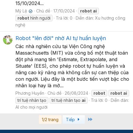
15/10/2024...
Mỹ Lệ
Chủ đề
17/10/2024
robot
ai
✔
robot
hình người
Trả lời: 0
Diễn đàn:
Xu hướng công
nghệ
Robot "lên đời" nhờ AI tự huấn luyện
Các nhà nghiên cứu tại Viện Công nghệ
Massachusetts (MIT) vừa công bố một thuật toán
đột phá mang tên 'Estimate, Extrapolate, and
Situate' (EES), cho phép robot tự huấn luyện và
nâng cao kỹ năng mà không cần sự can thiệp của
con người. Liệu đây là một bước tiến vượt bậc cho
nhân loại hay là mở...
Phương Huyền
Chủ đề
26/08/2024
robot
robot
ai
trí tuệ nhân tạo
trí tuệ nhân tạo
ai
Trả lời: 0
Diễn đàn:
AI cho mọi người
Last
1/2 trang
Tiếp