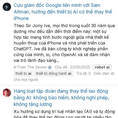
Cựu giám đốc Google liên minh với Sam
Altman, hướng đến thiết bị AI có thể thay thế
iPhone
Theo Sir Jony Ive, mọi thứ trong suốt 30 năm qua
dường như đều dẫn đến thời điểm này: một sự
hợp tác mang tính bước ngoặt giữa nhà thiết kế
huyền thoại của iPhone và nhà phát triển của
ChatGPT. Ive đã bán công ty khởi nghiệp phần
cứng của mình, io, cho OpenAI và sẽ đảm nhận
vai trò lãnh đạo sáng...
A-Train The Seven
Chủ đề
23/05/2025
robot
ai
✔
thiết bị
ai
thiết bị đồng hành
ai
Trả lời: 0
Diễn đàn:
AI
cho mọi người
Hàng loạt tập đoàn đang thay thế lao động
bằng AI: không bảo hiểm, không nghỉ phép,
không tăng lương
Xu hướng sử dụng trí tuệ nhân tạo (AI) và tự động
hóa để thay thế lao động con người tại nhiều tập