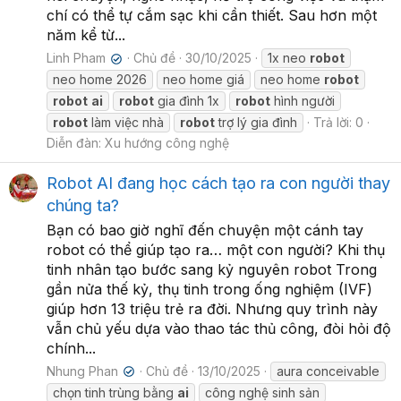
chí có thể tự cắm sạc khi cần thiết. Sau hơn một
năm kể từ...
Linh Pham
Chủ đề
30/10/2025
1x neo
robot
✔
neo home 2026
neo home giá
neo home
robot
robot
ai
robot
gia đình 1x
robot
hình người
robot
làm việc nhà
robot
trợ lý gia đình
Trả lời: 0
Diễn đàn:
Xu hướng công nghệ
Robot AI đang học cách tạo ra con người thay
chúng ta?
Bạn có bao giờ nghĩ đến chuyện một cánh tay
robot có thể giúp tạo ra… một con người? Khi thụ
tinh nhân tạo bước sang kỷ nguyên robot Trong
gần nửa thế kỷ, thụ tinh trong ống nghiệm (IVF)
giúp hơn 13 triệu trẻ ra đời. Nhưng quy trình này
vẫn chủ yếu dựa vào thao tác thủ công, đòi hỏi độ
chính...
Nhung Phan
Chủ đề
13/10/2025
aura conceivable
✔
chọn tinh trùng bằng
ai
công nghệ sinh sản