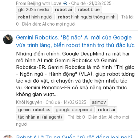
From Beijing with Love
Chủ đề
21/03/2025
✔
gtc 2025 nvidia
robot
ai
robot
blue
robot
hình người
robot
hình người thông minh
Trả lời:
0
Diễn đàn:
AI cho mọi người
Gemini Robotics: 'Bộ não' AI mới của Google
vừa trình làng, biến robot thành trợ thủ đắc lực
Những điểm chính: Google DeepMind ra mắt hai
mô hình AI mới: Gemini Robotics và Gemini
Robotics-ER. Gemini Robotics là mô hình "Thị giác
- Ngôn ngữ - Hành động" (VLA), giúp robot tương
tác với đồ vật, di chuyển và thực hiện nhiều tác
vụ. Gemini Robotics-ER có khả năng nhận thức
không gian vượt...
Khôi Nguyên
Chủ đề
14/03/2025
asimov
gemini
robot
ics
google deepmind
robot
ai
tác nhân
ai
(
ai
agent)
Trả lời: 0
Diễn đàn:
AI cho mọi
người
Robot AI ở Trung Quốc "rủ rê" đồng loại nghỉ