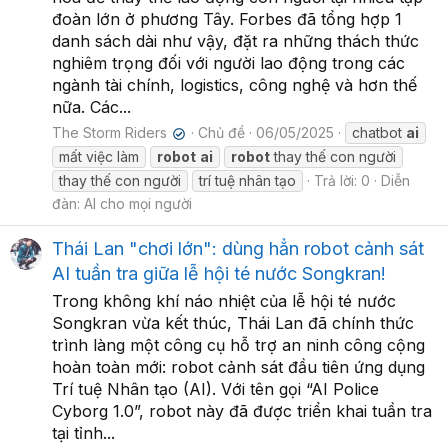
đoàn lớn ở phương Tây. Forbes đã tổng hợp 1
danh sách dài như vậy, đặt ra những thách thức
nghiêm trọng đối với người lao động trong các
ngành tài chính, logistics, công nghệ và hơn thế
nữa. Các...
The Storm Riders
Chủ đề
06/05/2025
chatbot
ai
✔
mất việc làm
robot
ai
robot
thay thế con người
thay thế con người
trí tuệ nhân tạo
Trả lời: 0
Diễn
đàn:
AI cho mọi người
Thái Lan "chơi lớn": dùng hẳn robot cảnh sát
AI tuần tra giữa lễ hội té nước Songkran!
Trong không khí náo nhiệt của lễ hội té nước
Songkran vừa kết thúc, Thái Lan đã chính thức
trình làng một công cụ hỗ trợ an ninh công cộng
hoàn toàn mới: robot cảnh sát đầu tiên ứng dụng
Trí tuệ Nhân tạo (AI). Với tên gọi “AI Police
Cyborg 1.0”, robot này đã được triển khai tuần tra
tại tỉnh...