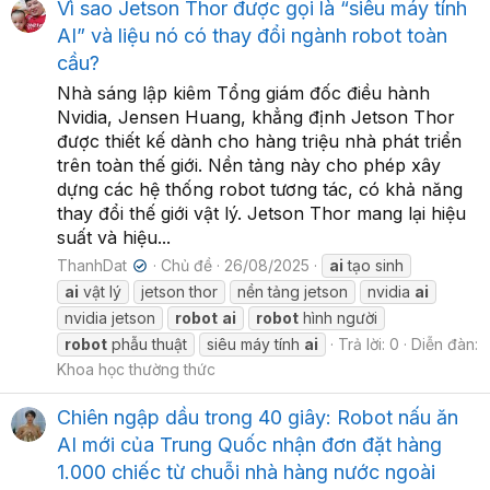
Vì sao Jetson Thor được gọi là “siêu máy tính
AI” và liệu nó có thay đổi ngành robot toàn
cầu?
Nhà sáng lập kiêm Tổng giám đốc điều hành
Nvidia, Jensen Huang, khẳng định Jetson Thor
được thiết kế dành cho hàng triệu nhà phát triển
trên toàn thế giới. Nền tảng này cho phép xây
dựng các hệ thống robot tương tác, có khả năng
thay đổi thế giới vật lý. Jetson Thor mang lại hiệu
suất và hiệu...
ThanhDat
Chủ đề
26/08/2025
ai
tạo sinh
✔
ai
vật lý
jetson thor
nền tảng jetson
nvidia
ai
nvidia jetson
robot
ai
robot
hình người
robot
phẫu thuật
siêu máy tính
ai
Trả lời: 0
Diễn đàn:
Khoa học thường thức
Chiên ngập dầu trong 40 giây: Robot nấu ăn
AI mới của Trung Quốc nhận đơn đặt hàng
1.000 chiếc từ chuỗi nhà hàng nước ngoài