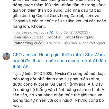
động được thêm 100 triệu nhân dân tệ trong vòng
gọi vốn thiên thần bổ sung. Các nhà đầu tư bao
gồm Jinding Capital Guozhong Capital, Lenovo
Capital và các tổ chức đầu tư liên kết với các ngân
hàng lớn. Khoản...
From Beijing with Love
Chủ đề
21/03/2025
✔
cảm biến xúc giác
robot
ai
robot
hình người
robot
trung quốc
Trả lời: 0
Diễn đàn:
AI cho mọi người
CEO Jensen Huang giới thiệu robot Star Wars
ngoài đời thực - cuộc cách mạng robot AI đến
thật rồi!
Tại sự kiện GTC 2025, Nvidia đã công bố một loạt
nền tảng đột phá dành cho sự phát triển robot,
được công ty gọi là "AI vật lý" (Physical AI). Đây
là những hệ thống vận hành bằng các mô hình AI
tiên tiến, có khả năng nhận thức thế giới thực và
tương tác tự nhiên với con người. Những công bố
này...