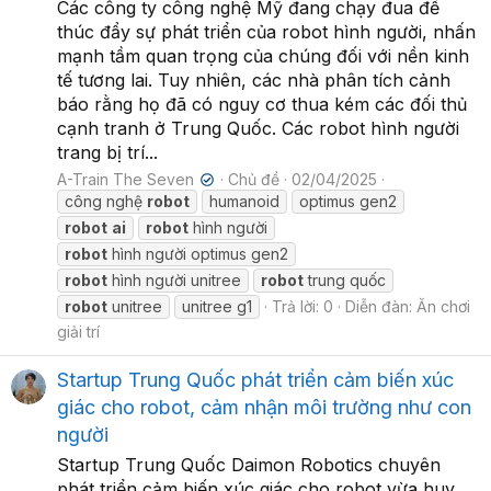
Các công ty công nghệ Mỹ đang chạy đua để
thúc đẩy sự phát triển của robot hình người, nhấn
mạnh tầm quan trọng của chúng đối với nền kinh
tế tương lai. Tuy nhiên, các nhà phân tích cảnh
báo rằng họ đã có nguy cơ thua kém các đối thủ
cạnh tranh ở Trung Quốc. Các robot hình người
trang bị trí...
A-Train The Seven
Chủ đề
02/04/2025
✔
công nghệ
robot
humanoid
optimus gen2
robot
ai
robot
hình người
robot
hình người optimus gen2
robot
hình người unitree
robot
trung quốc
robot
unitree
unitree g1
Trả lời: 0
Diễn đàn:
Ăn chơi
giải trí
Startup Trung Quốc phát triển cảm biến xúc
giác cho robot, cảm nhận môi trường như con
người
Startup Trung Quốc Daimon Robotics chuyên
phát triển cảm biến xúc giác cho robot vừa huy