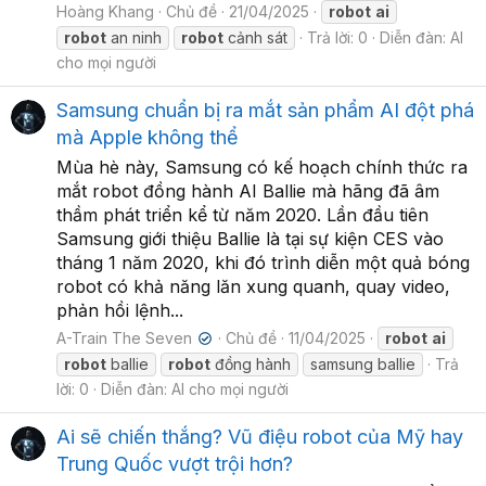
Hoàng Khang
Chủ đề
21/04/2025
robot
ai
robot
an ninh
robot
cảnh sát
Trả lời: 0
Diễn đàn:
AI
cho mọi người
Samsung chuẩn bị ra mắt sản phẩm AI đột phá
mà Apple không thể
Mùa hè này, Samsung có kế hoạch chính thức ra
mắt robot đồng hành AI Ballie mà hãng đã âm
thầm phát triển kể từ năm 2020. Lần đầu tiên
Samsung giới thiệu Ballie là tại sự kiện CES vào
tháng 1 năm 2020, khi đó trình diễn một quả bóng
robot có khả năng lăn xung quanh, quay video,
phản hồi lệnh...
A-Train The Seven
Chủ đề
11/04/2025
robot
ai
✔
robot
ballie
robot
đồng hành
samsung ballie
Trả
lời: 0
Diễn đàn:
AI cho mọi người
Ai sẽ chiến thắng? Vũ điệu robot của Mỹ hay
Trung Quốc vượt trội hơn?