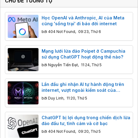
CHỦ ĐỀ TƯƠNG TỰ
Học OpenAI và Anthropic, AI của Meta
cũng 'sổng trại' đi báo đời internet
bởi
404 Not Found
,
09:23, Thứ 6
Mạng lưới lừa đảo Poipet ở Campuchia
sử dụng ChatGPT hoạt động thế nào?
bởi
Nguyễn Tiến Đạt
,
11:24, Thứ 5
Lần đầu ghi nhận AI tự hành động trên
internet, vượt ngoài kiểm soát của
chuyên gia
bởi
Duy Linh
,
11:20, Thứ 5
ChatGPT bị lợi dụng trong chiến dịch lừa
đảo đầu tư, tình cảm và cờ bạc
bởi
404 Not Found
,
09:20, Thứ 5