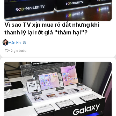
Vì sao TV xịn mua rõ đắt nhưng khi
thanh lý lại rớt giá "thảm hại"?
Mẫn Nhi
✔
2 giờ trước