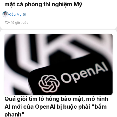
mặt cả phòng thí nghiệm Mỹ
Kiều My
✔
19 giờ trước
Quá giỏi tìm lỗ hổng bảo mật, mô hình
AI mới của OpenAI bị buộc phải "bấm
phanh"