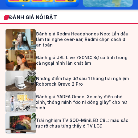
ĐÁNH GIÁ NỔI BẬT
Đánh giá Redmi Headphones Neo: Lần đầu
làm tai nghe over-ear, Redmi chọn cách đi
an toàn
Đánh giá JBL Live 780NC: Sự cá tính trong
cả ngoại hình lẫn chất âm
Những điểm hay dở sau 1 tháng trải nghiệm
Roborock Qrevo 2 Pro
Đánh giá YADEA Omee: Xe máy điện nhỏ
xinh, thông minh “đo ni đóng giày” cho nữ
sinh
Trải nghiệm TV SQD-MiniLED C8L: màu sắc
rực rỡ chưa từng thấy ở TV LCD