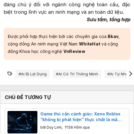
đáng chú ý đối với ngành công nghệ toàn cầu, đặc
biệt trong lĩnh vực an ninh mạng và an toàn dữ liệu.​
Sưu tầm, tổng hợp
Được phối hợp thực hiện bởi các chuyên gia của
Bkav
,
cộng đồng An ninh mạng Việt Nam
WhiteHat
và cộng
đồng Khoa học công nghệ
VnReview
Từ khóa
#ai Bị Lợi Dụng
#ai Có Trí Thông Minh
#ai Tự Nhân 
CHỦ ĐỀ TƯƠNG TỰ
Game thủ cần cảnh giác: Xeno Roblox
“không bị phát hiện” thực chất là mã
độc đánh cắp dữ liệu
bởi
Duy Linh
,
11:56 Hôm qua