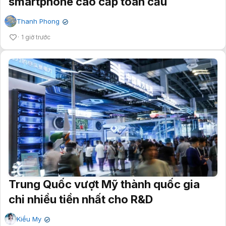
smartphone cao cấp toàn cầu
Thanh Phong
✔
1 giờ trước
Trung Quốc vượt Mỹ thành quốc gia
chi nhiều tiền nhất cho R&D
Kiều My
✔