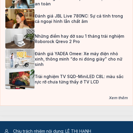
an toàn
Đánh giá JBL Live 780NC: Sự cá tính trong
cả ngoại hình lẫn chất âm
Những điểm hay dở sau 1 tháng trải nghiệm
Roborock Qrevo 2 Pro
Đánh giá YADEA Omee: Xe máy điện nhỏ
xinh, thông minh “đo ni đóng giày” cho nữ
sinh
Trải nghiệm TV SQD-MiniLED C8L: màu sắc
rực rỡ chưa từng thấy ở TV LCD
Xem thêm
Chịu trách nhiệm nội dung: LÊ THỊ HẠNH