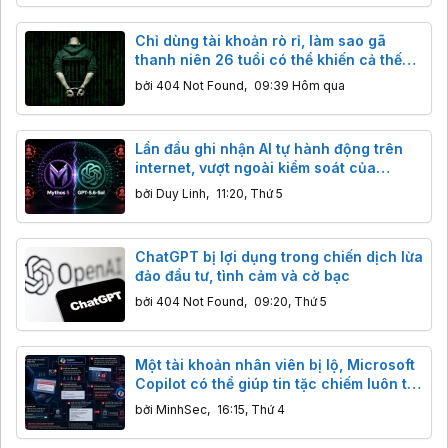
Chỉ dùng tài khoản rò rỉ, làm sao gã
thanh niên 26 tuổi có thể khiến cả thế
giới rúng động?
bởi
404 Not Found
,
09:39 Hôm qua
Lần đầu ghi nhận AI tự hành động trên
internet, vượt ngoài kiểm soát của
chuyên gia
bởi
Duy Linh
,
11:20, Thứ 5
ChatGPT bị lợi dụng trong chiến dịch lừa
đảo đầu tư, tình cảm và cờ bạc
bởi
404 Not Found
,
09:20, Thứ 5
Một tài khoản nhân viên bị lộ, Microsoft
Copilot có thể giúp tin tặc chiếm luôn tài
khoản CEO
bởi
MinhSec
,
16:15, Thứ 4