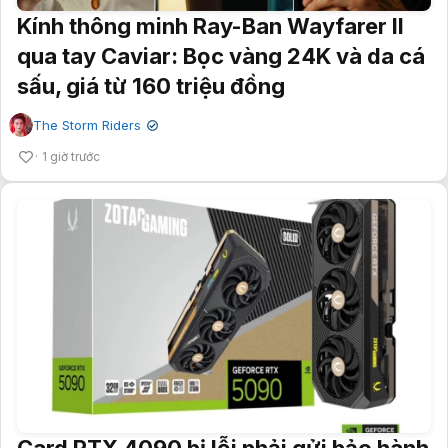
Kính thông minh Ray-Ban Wayfarer II
qua tay Caviar: Bọc vàng 24K và da cá
sấu, giá từ 160 triệu đồng
The Storm Riders
✔
1 giờ trước
Card RTX 4090 bị lỗi phải gửi bảo hành