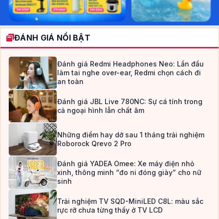
ĐÁNH GIÁ NỔI BẬT
Đánh giá Redmi Headphones Neo: Lần đầu
làm tai nghe over-ear, Redmi chọn cách đi
an toàn
Đánh giá JBL Live 780NC: Sự cá tính trong
cả ngoại hình lẫn chất âm
Những điểm hay dở sau 1 tháng trải nghiệm
Roborock Qrevo 2 Pro
Đánh giá YADEA Omee: Xe máy điện nhỏ
xinh, thông minh “đo ni đóng giày” cho nữ
sinh
Trải nghiệm TV SQD-MiniLED C8L: màu sắc
rực rỡ chưa từng thấy ở TV LCD