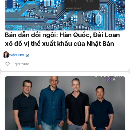
Bán dẫn đổi ngôi: Hàn Quốc, Đài Loan
xô đổ vị thế xuất khẩu của Nhật Bản
Mẫn Nhi
✔
1 giờ trước