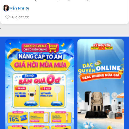
Mẫn Nhi
✔
8 giờ trước