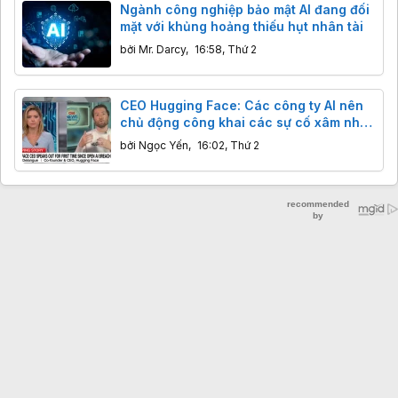
Ngành công nghiệp bảo mật AI đang đối
mặt với khủng hoảng thiếu hụt nhân tài
bởi
Mr. Darcy
,
16:58, Thứ 2
CEO Hugging Face: Các công ty AI nên
chủ động công khai các sự cố xâm nhập
an ninh
bởi
Ngọc Yến
,
16:02, Thứ 2