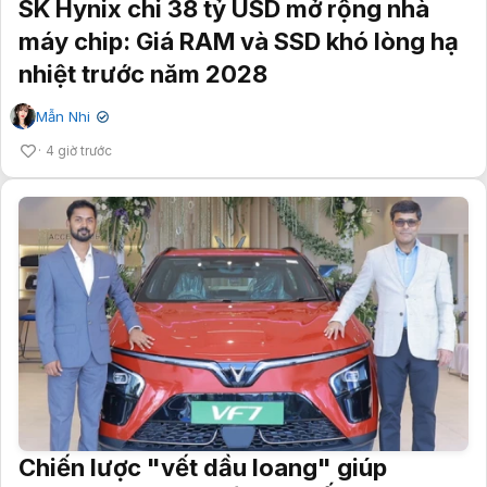
SK Hynix chi 38 tỷ USD mở rộng nhà
máy chip: Giá RAM và SSD khó lòng hạ
nhiệt trước năm 2028
Mẫn Nhi
✔
4 giờ trước
Chiến lược "vết dầu loang" giúp