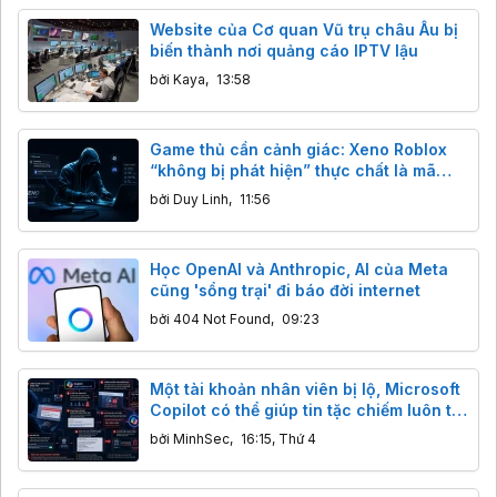
Website của Cơ quan Vũ trụ châu Âu bị
biến thành nơi quảng cáo IPTV lậu
bởi
Kaya
,
13:58
Game thủ cần cảnh giác: Xeno Roblox
“không bị phát hiện” thực chất là mã
độc đánh cắp dữ liệu
bởi
Duy Linh
,
11:56
Học OpenAI và Anthropic, AI của Meta
cũng 'sổng trại' đi báo đời internet
bởi
404 Not Found
,
09:23
Một tài khoản nhân viên bị lộ, Microsoft
Copilot có thể giúp tin tặc chiếm luôn tài
khoản CEO
bởi
MinhSec
,
16:15, Thứ 4