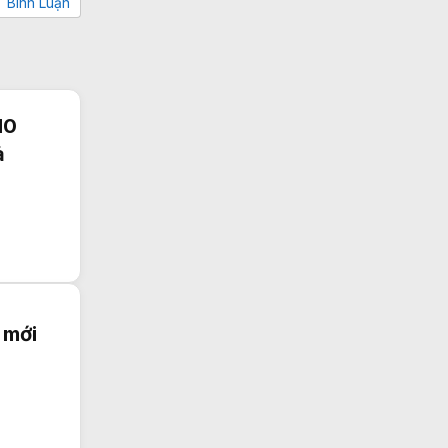
Bình Luận
10
ả
 mới