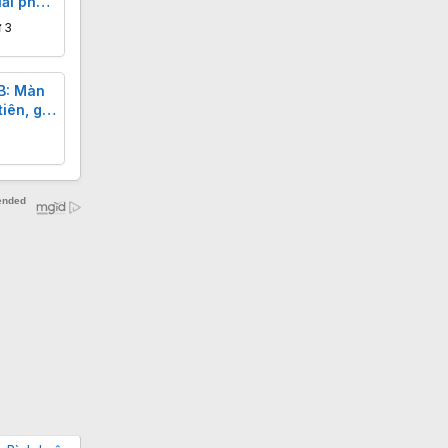
iải pháp
 3
B: Màn
iên, giá