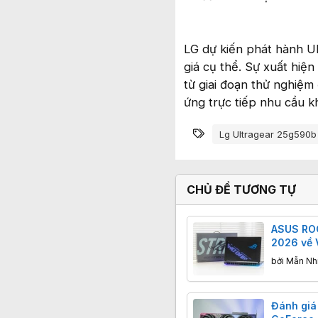
LG dự kiến phát hành 
giá cụ thể. Sự xuất hi
từ giai đoạn thử nghiệm 
ứng trực tiếp nhu cầu k
Từ khóa
Lg Ultragear 25g590b
CHỦ ĐỀ TƯƠNG TỰ
ASUS ROG
2026 về 
màn hình
bởi
Mẫn Nh
giá 179,9
Đánh giá