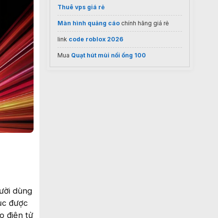
Thuê vps giá rẻ
Màn hình quảng cáo
chính hãng giá rẻ
link
code roblox 2026
Mua
Quạt hút mùi nối ống 100
gười dùng
tục được
o điện tử