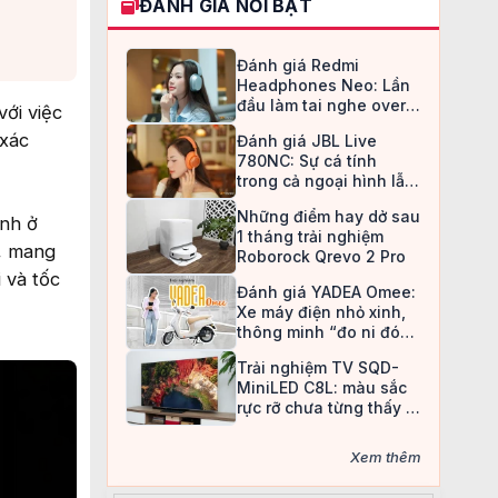
ĐÁNH GIÁ NỔI BẬT
Đánh giá Redmi
Headphones Neo: Lần
đầu làm tai nghe over-
ới việc
ear, Redmi chọn cách đi
 xác
Đánh giá JBL Live
an toàn
780NC: Sự cá tính
trong cả ngoại hình lẫn
chất âm
Những điểm hay dở sau
ảnh ở
1 tháng trải nghiệm
ỡ, mang
Roborock Qrevo 2 Pro
 và tốc
Đánh giá YADEA Omee:
Xe máy điện nhỏ xinh,
thông minh “đo ni đóng
giày” cho nữ sinh
Trải nghiệm TV SQD-
MiniLED C8L: màu sắc
rực rỡ chưa từng thấy ở
TV LCD
Xem thêm