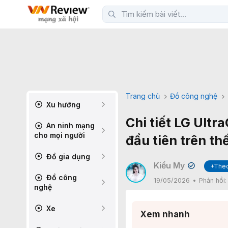
Trang chủ
Đồ công nghệ
Xu hướng
Chi tiết LG Ult
An ninh mạng
cho mọi người
đầu tiên trên thế
Đồ gia dụng
Kiều My
+Theo
✔
Đồ công
19/05/2026
Phản hồi
nghệ
Xe
Xem nhanh