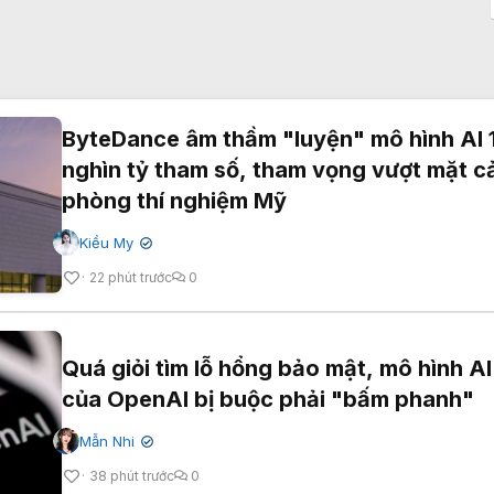
ByteDance âm thầm "luyện" mô hình AI 
nghìn tỷ tham số, tham vọng vượt mặt c
phòng thí nghiệm Mỹ
Kiều My
✔
22 phút trước
0
Quá giỏi tìm lỗ hổng bảo mật, mô hình AI
của OpenAI bị buộc phải "bấm phanh"
Mẫn Nhi
✔
38 phút trước
0