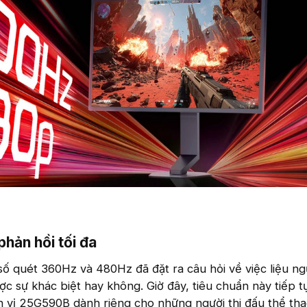
hản hồi tối đa​
số quét 360Hz và 480Hz đã đặt ra câu hỏi về việc liệu n
c sự khác biệt hay không. Giờ đây, tiêu chuẩn này tiếp 
h vị 25G590B dành riêng cho những người thi đấu thể tha