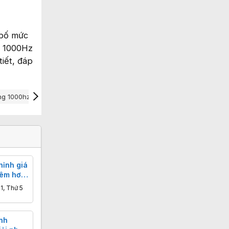
 bố mức
n 1000Hz
tiết, đáp
ng 1000hz
Tần Số Quét 1000hz
hỉnh giá
hêm hơn
1, Thứ 5
nh