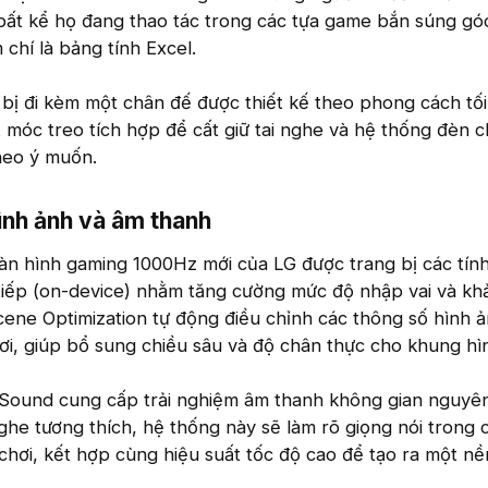
 bất kể họ đang thao tác trong các tựa game bắn súng gó
chí là bảng tính Excel.
 bị đi kèm một chân đế được thiết kế theo phong cách tối
móc treo tích hợp để cất giữ tai nghe và hệ thống đèn c
heo ý muốn.
ình ảnh và âm thanh​
n hình gaming 1000Hz mới của LG được trang bị các tính
 tiếp (on-device) nhằm tăng cường mức độ nhập vai và kh
ene Optimization tự động điều chỉnh các thông số hình 
chơi, giúp bổ sung chiều sâu và độ chân thực cho khung hì
I Sound cung cấp trải nghiệm âm thanh không gian nguyê
 nghe tương thích, hệ thống này sẽ làm rõ giọng nói trong
 chơi, kết hợp cùng hiệu suất tốc độ cao để tạo ra một nề