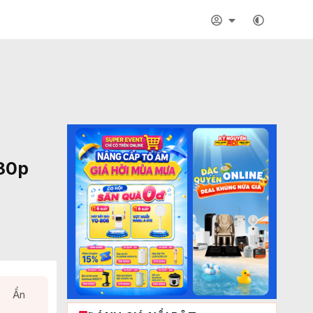
080p
Ẩn