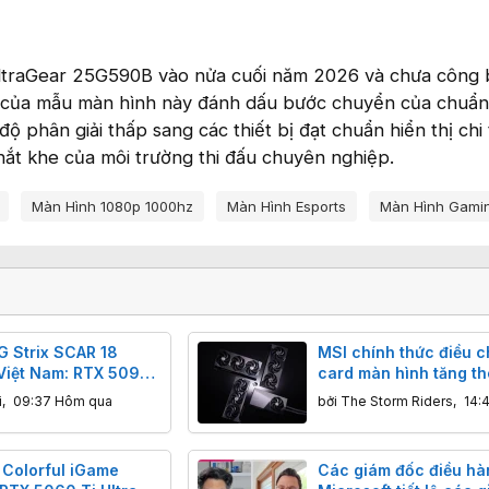
UltraGear 25G590B vào nửa cuối năm 2026 và chưa công
ện của mẫu màn hình này đánh dấu bước chuyển của chuẩ
độ phân giải thấp sang các thiết bị đạt chuẩn hiển thị chi 
hắt khe của môi trường thi đấu chuyên nghiệp.
Màn Hình 1080p 1000hz
Màn Hình Esports
Màn Hình Gami
 Strix SCAR 18
MSI chính thức điều c
Việt Nam: RTX 5090,
card màn hình tăng t
 Mini-LED 4K 240Hz,
20%
i
,
09:37 Hôm qua
bởi
The Storm Riders
,
14:4
9 triệu đồng
 Colorful iGame
Các giám đốc điều hà