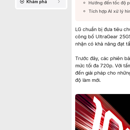
Khám phá
Hướng đến tốc độ ph
Tích hợp AI xử lý h
LG chuẩn bị đưa tiêu ch
công bố UltraGear 25G5
nhận có khả năng đạt tầ
Trước đây, các phiên bả
mức tối đa 720p. Với tấ
đến giải pháp cho nhữn
độ làm mới.