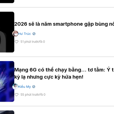
2026 sẽ là năm smartphone gập bùng n
Hư Trúc
✔
51 phút trước
0
Mạng 6G có thể chạy bằng... tơ tằm: Ý 
kỳ lạ nhưng cực kỳ hứa hẹn!
Kiều My
✔
55 phút trước
0