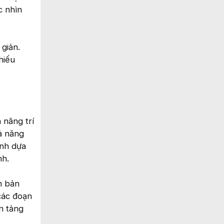
c nhìn
 giản.
hiếu
 năng trí
ả năng
ảnh dựa
nh.
n bản
 các đoạn
n tảng