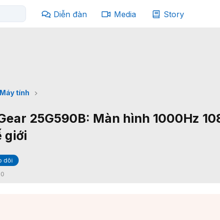
Diễn đàn
Media
Story
Máy tính
raGear 25G590B: Màn hình 1000Hz 1
 giới
 dõi
:
0