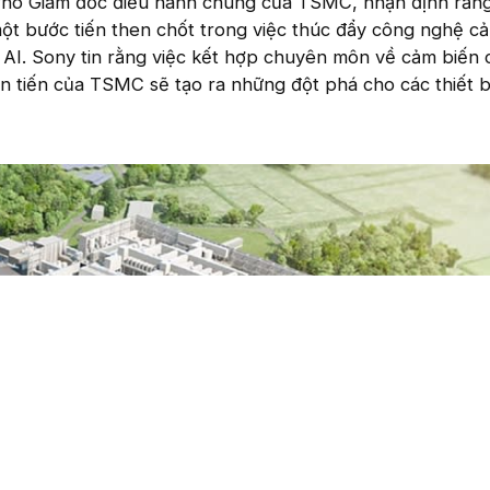
Phó Giám đốc điều hành chung của TSMC, nhận định rằn
một bước tiến then chốt trong việc thúc đẩy công nghệ c
 AI. Sony tin rằng việc kết hợp chuyên môn về cảm biến
ên tiến của TSMC sẽ tạo ra những đột phá cho các thiết b