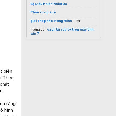
Bộ Điều Khiển Nhiệt Độ
Thuê vps giá rẻ
giai phap nha thong minh
Lumi
hướng dẫn
cách tải roblox trên máy tính
win 7
t biên
i. Theo
 phát
n.
ạnh rằng
mô hình