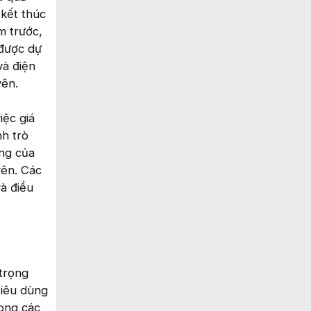
 kết thúc
m trước,
 được dự
và điện
yên.
iệc giá
h trò
ộng của
yên. Các
à điều
trọng
tiêu dùng
rong các