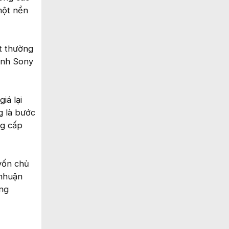
một nền
t thường
oanh Sony
iá lại
g là bước
ng cấp
vốn chủ
 nhuận
ổng