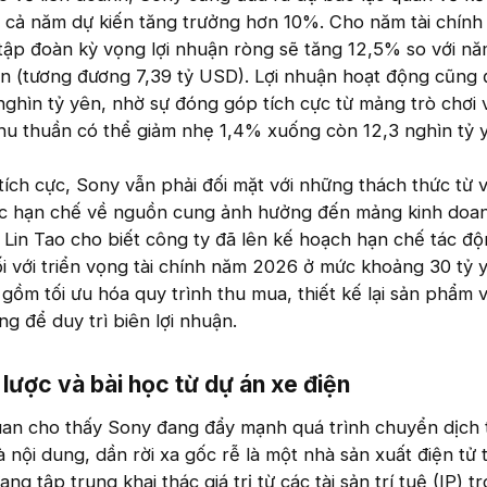
n cả năm dự kiến tăng trưởng hơn 10%. Cho năm tài chính
ập đoàn kỳ vọng lợi nhuận ròng sẽ tăng 12,5% so với nă
ên (tương đương 7,39 tỷ USD). Lợi nhuận hoạt động cũng
nghìn tỷ yên, nhờ sự đóng góp tích cực từ mảng trò chơi 
hu thuần có thể giảm nhẹ 1,4% xuống còn 12,3 nghìn tỷ 
ích cực, Sony vẫn phải đối mặt với những thách thức từ v
ác hạn chế về nguồn cung ảnh hưởng đến mảng kinh doan
h Lin Tao cho biết công ty đã lên kế hoạch hạn chế tác đ
đối với triển vọng tài chính năm 2026 ở mức khoảng 30 tỷ 
ồm tối ưu hóa quy trình thu mua, thiết kế lại sản phẩm v
g để duy trì biên lợi nhuận.
lược và bài học từ dự án xe điện​
uan cho thấy Sony đang đẩy mạnh quá trình chuyển dịch 
à nội dung, dần rời xa gốc rễ là một nhà sản xuất điện tử 
g tập trung khai thác giá trị từ các tài sản trí tuệ (IP) t