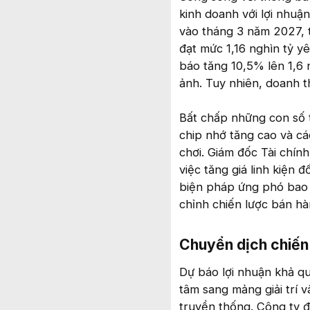
kinh doanh với lợi nhuậ
vào tháng 3 năm 2027, t
đạt mức 1,16 nghìn tỷ y
báo tăng 10,5% lên 1,6 
ảnh. Tuy nhiên, doanh t
Bất chấp những con số t
chip nhớ tăng cao và c
chơi. Giám đốc Tài chín
việc tăng giá linh kiện 
biện pháp ứng phó bao g
chỉnh chiến lược bán hàn
Chuyển dịch chiến 
Dự báo lợi nhuận khả q
tâm sang mảng giải trí v
truyền thống. Công ty đan