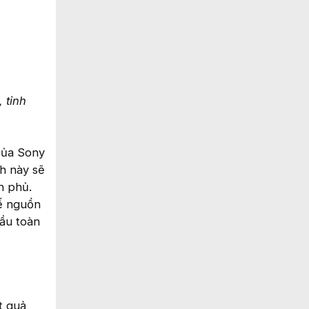
 tỉnh
của Sony
nh này sẽ
h phủ.
hế nguồn
đầu toàn
t quả