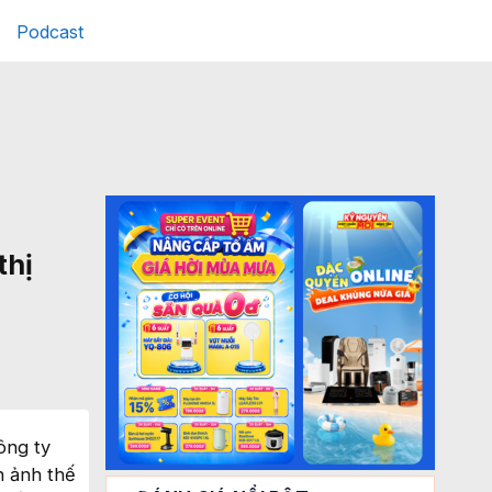
Podcast
thị
ông ty
h ảnh thế