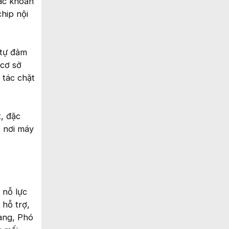
các khoản
hip nội
 tự đảm
 cơ sở
 tác chặt
, đặc
, nơi máy
 nỗ lực
 hỗ trợ,
hang, Phó