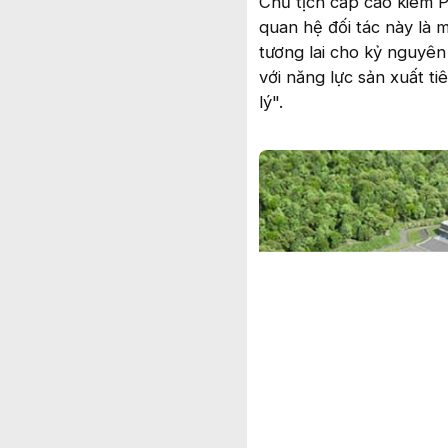
Chủ tịch cấp cao kiêm 
quan hệ đối tác này là 
tương lai cho kỷ nguyên
với năng lực sản xuất ti
lý".