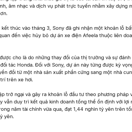
 ảnh, âm nhạc và dịch vụ phát trực tuyến nhằm xây dựng 
hơn.
 kết thúc vào tháng 3, Sony đã ghi nhận một khoản lỗ bấ
ên quan đến việc hủy bỏ dự án xe điện Afeela thuộc liên d
được cho là do những thay đổi của thị trường và sự đánh g
 đối tác Honda. Đối với Sony, dự án này từng được kỳ vọn
ển đổi từ một nhà sản xuất phần cứng sang một nhà cu
trí trên xe hơi.
ặp trở ngại và gây ra khoản lỗ đầu tư theo phương pháp 
y vẫn duy trì kết quả kinh doanh tổng thể ổn định với lợi
ong năm tài chính vừa qua, đạt 1,44 nghìn tỷ yên trên t
ỷ yên.