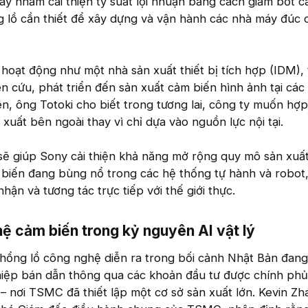
 này nhằm cải thiện tỷ suất lợi nhuận bằng cách giảm bớt 
g lồ cần thiết để xây dựng và vận hành các nhà máy đúc c
 hoạt động như một nhà sản xuất thiết bị tích hợp (IDM),
n cứu, phát triển đến sản xuất cảm biến hình ảnh tại các
ên, ông Totoki cho biết trong tương lai, công ty muốn hợp
xuất bên ngoài thay vì chỉ dựa vào nguồn lực nội tại.
sẽ giúp Sony cải thiện khả năng mở rộng quy mô sản xuất
 biến đang bùng nổ trong các hệ thống tự hành và robot
ận và tương tác trực tiếp với thế giới thực.
 cảm biến trong kỷ nguyên AI vật lý​
khổng lồ công nghệ diễn ra trong bối cảnh Nhật Bản đang
hiệp bán dẫn thông qua các khoản đầu tư được chính phủ
– nơi TSMC đã thiết lập một cơ sở sản xuất lớn. Kevin Z