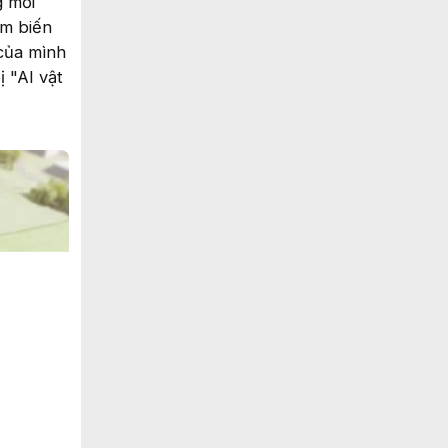
g mối
ảm biến
 của mình
ị "AI vật