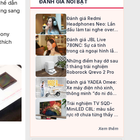
ĐÁNH GIÁ NỔI BẬT
thế dẫn
ởng sang
Đánh giá Redmi
Headphones Neo: Lần
đầu làm tai nghe over-
Sony
ear, Redmi chọn cách đi
Đánh giá JBL Live
an toàn
thích
780NC: Sự cá tính
trong cả ngoại hình lẫn
chất âm
Những điểm hay dở sau
1 tháng trải nghiệm
Roborock Qrevo 2 Pro
Đánh giá YADEA Omee:
Xe máy điện nhỏ xinh,
thông minh “đo ni đóng
giày” cho nữ sinh
Trải nghiệm TV SQD-
MiniLED C8L: màu sắc
rực rỡ chưa từng thấy ở
TV LCD
Xem thêm