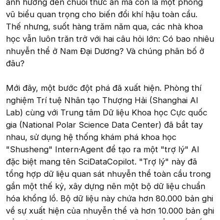
ảnh hưởng đến chuỗi thức ăn mà còn là một phong
vũ biểu quan trọng cho biến đổi khí hậu toàn cầu.
Thế nhưng, suốt hàng trăm năm qua, các nhà khoa
học vẫn luôn trăn trở với hai câu hỏi lớn: Có bao nhiêu
nhuyễn thể ở Nam Đại Dương? Và chúng phân bố ở
đâu?
Mới đây, một bước đột phá đã xuất hiện. Phòng thí
nghiệm Trí tuệ Nhân tạo Thượng Hải (Shanghai AI
Lab) cùng với Trung tâm Dữ liệu Khoa học Cực quốc
gia (National Polar Science Data Center) đã bắt tay
nhau, sử dụng hệ thống khám phá khoa học
"Shusheng" Intern·Agent để tạo ra một "trợ lý" AI
đặc biệt mang tên SciDataCopilot. "Trợ lý" này đã
tổng hợp dữ liệu quan sát nhuyễn thể toàn cầu trong
gần một thế kỷ, xây dựng nên một bộ dữ liệu chuẩn
hóa khổng lồ. Bộ dữ liệu này chứa hơn 80.000 bản ghi
về sự xuất hiện của nhuyễn thể và hơn 10.000 bản ghi