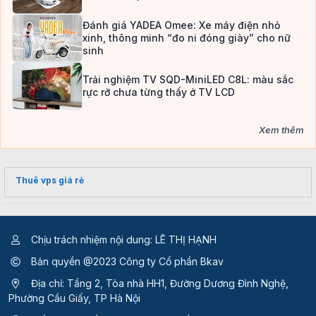
Đánh giá YADEA Omee: Xe máy điện nhỏ
xinh, thông minh “đo ni đóng giày” cho nữ
sinh
Trải nghiệm TV SQD-MiniLED C8L: màu sắc
rực rỡ chưa từng thấy ở TV LCD
Xem thêm
Thuê vps giá rẻ
Chịu trách nhiệm nội dung: LÊ THỊ HẠNH
Bản quyền @2023 Công ty Cổ phần Bkav
Địa chỉ: Tầng 2, Tòa nhà HH1, Đường Dương Đình Nghệ,
Phường Cầu Giấy, TP Hà Nội