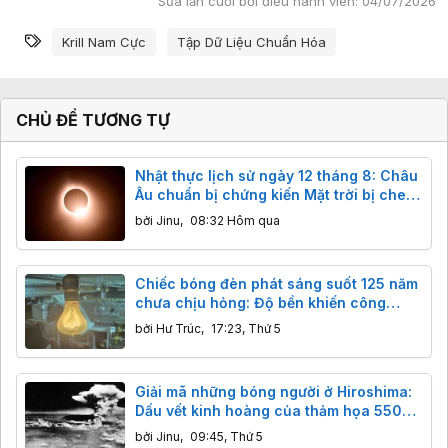
Sửa lần cuối bởi điều hành viên:
04/07/2026
Từ khóa
Krill Nam Cực
Tập Dữ Liệu Chuẩn Hóa
CHỦ ĐỀ TƯƠNG TỰ
Nhật thực lịch sử ngày 12 tháng 8: Châu
Âu chuẩn bị chứng kiến Mặt trời bị che
khuất gần 98%
bởi
Jinu
,
08:32 Hôm qua
Chiếc bóng đèn phát sáng suốt 125 năm
chưa chịu hỏng: Độ bền khiến công
nghệ hiện đại cũng phải ngả nón
bởi
Hư Trúc
,
17:23, Thứ 5
Giải mã những bóng người ở Hiroshima:
Dấu vết kinh hoàng của thảm họa 5500
độ C
bởi
Jinu
,
09:45, Thứ 5