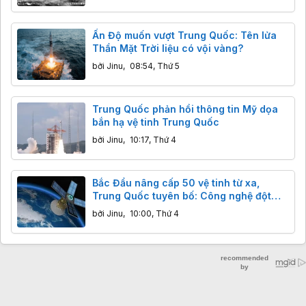
Ấn Độ muốn vượt Trung Quốc: Tên lửa
Thần Mặt Trời liệu có vội vàng?
bởi
Jinu
,
08:54, Thứ 5
Trung Quốc phản hồi thông tin Mỹ dọa
bắn hạ vệ tinh Trung Quốc
bởi
Jinu
,
10:17, Thứ 4
Bắc Đẩu nâng cấp 50 vệ tinh từ xa,
Trung Quốc tuyên bố: Công nghệ đột
phá, độ chính xác centimet vượt trội
bởi
Jinu
,
10:00, Thứ 4
GPS