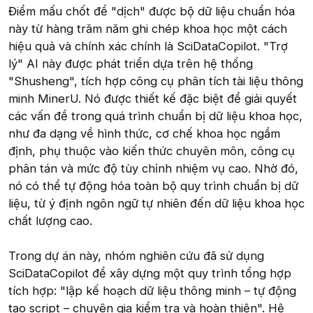
Điểm mấu chốt để "dịch" được bộ dữ liệu chuẩn hóa
này từ hàng trăm năm ghi chép khoa học một cách
hiệu quả và chính xác chính là SciDataCopilot. "Trợ
lý" AI này được phát triển dựa trên hệ thống
"Shusheng", tích hợp công cụ phân tích tài liệu thông
minh MinerU. Nó được thiết kế đặc biệt để giải quyết
các vấn đề trong quá trình chuẩn bị dữ liệu khoa học,
như đa dạng về hình thức, cơ chế khoa học ngầm
định, phụ thuộc vào kiến thức chuyên môn, công cụ
phân tán và mức độ tùy chỉnh nhiệm vụ cao. Nhờ đó,
nó có thể tự động hóa toàn bộ quy trình chuẩn bị dữ
liệu, từ ý định ngôn ngữ tự nhiên đến dữ liệu khoa học
chất lượng cao.
Trong dự án này, nhóm nghiên cứu đã sử dụng
SciDataCopilot để xây dựng một quy trình tổng hợp
tích hợp: "lập kế hoạch dữ liệu thông minh – tự động
tạo script – chuyên gia kiểm tra và hoàn thiện". Hệ