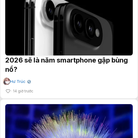
2026 sẽ là năm smartphone gập bùng
nổ?
Hư Trúc
✔
14 giờ trước