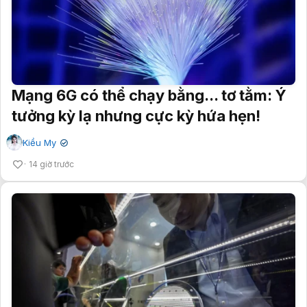
Mạng 6G có thể chạy bằng... tơ tằm: Ý
tưởng kỳ lạ nhưng cực kỳ hứa hẹn!
Kiều My
✔
14 giờ trước