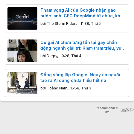
Tham vọng AI của Google nhận gáo
nước lạnh: CEO DeepMind từ chức, khả
năng lập trình của Gemini bị Claude,
bởi
The Storm Riders
,
11:38, Thứ 5
GPT cho "ngửi khói"
Cô gái AI chưa từng tồn tại gây chấn
động ngành giải trí: Kiếm trăm triệu, vượt
mặt sao thật
bởi
Derpy
,
10:28, Thứ 4
Đồng sáng lập Google: Ngay cả người
tạo ra AI cũng chưa hiểu hết nó
bởi
Hoàng Nam
,
15:58, Thứ 3