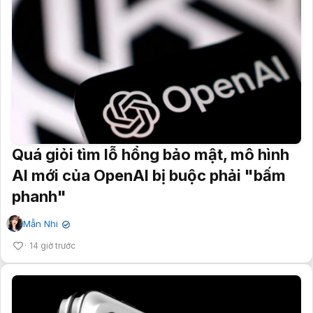
Quá giỏi tìm lỗ hổng bảo mật, mô hình
AI mới của OpenAI bị buộc phải "bấm
phanh"
Mẫn Nhi
✔
14 giờ trước