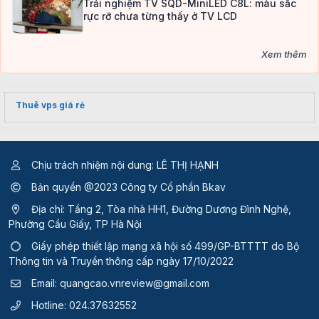
Trải nghiệm TV SQD-MiniLED C8L: màu sắc
rực rỡ chưa từng thấy ở TV LCD
Xem thêm
Thuê vps giá rẻ
Chịu trách nhiệm nội dung: LÊ THỊ HẠNH
Bản quyền @2023 Công ty Cổ phần Bkav
Địa chỉ: Tầng 2, Tòa nhà HH1, Đường Dương Đình Nghệ,
Phường Cầu Giấy, TP Hà Nội
Giấy phép thiết lập mạng xã hội số 499/GP-BTTTT
do Bộ
Thông tin và Truyền thông cấp ngày 17/10/2022
Email:
quangcao.vnreview@gmail.com
Hotline:
024.37632552