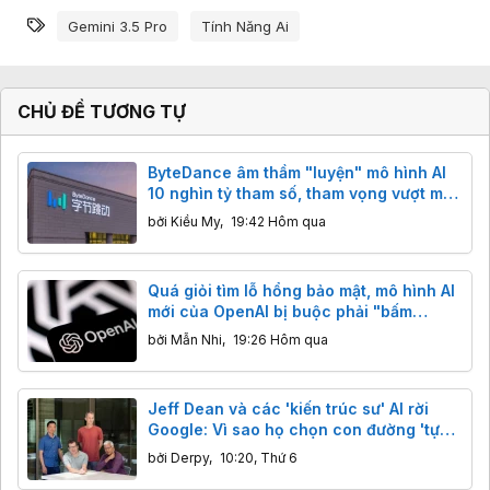
Từ khóa
Gemini 3.5 Pro
Tính Năng Ai
CHỦ ĐỀ TƯƠNG TỰ
ByteDance âm thầm "luyện" mô hình AI
10 nghìn tỷ tham số, tham vọng vượt mặt
cả phòng thí nghiệm Mỹ
bởi
Kiều My
,
19:42 Hôm qua
Quá giỏi tìm lỗ hổng bảo mật, mô hình AI
mới của OpenAI bị buộc phải "bấm
phanh"
bởi
Mẫn Nhi
,
19:26 Hôm qua
Jeff Dean và các 'kiến trúc sư' AI rời
Google: Vì sao họ chọn con đường 'tự
cải tiến'?
bởi
Derpy
,
10:20, Thứ 6