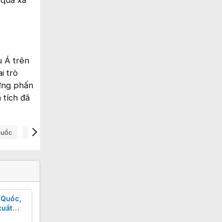
u Á trên
i trò
hưng phấn
 tích đã
Quốc
Vốn Hóa 1.000 Tỷ Usd
 Quốc,
xuất