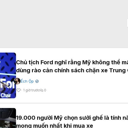
Chủ tịch Ford nghĩ rằng Mỹ không thể m
dùng rào cản chính sách chặn xe Trung
Ếch Ộp
✔
1 giờ trước
0
19.000 người Mỹ chọn sưởi ghế là tính n
mong muốn nhất khi mua xe