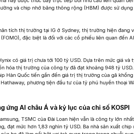
á này được thúc đẩy trực tiếp bởi nhu cầu liên quan đến
thường và chip nhớ băng thông rộng (HBM) được sử dụng
ân tích thị trường tại IG ở Sydney, thị trường hiện đang 
 (FOMO), đặc biệt là đối với các cổ phiếu liên quan đến AI
ynix có giá trị chưa tới 100 tỷ USD. Dựa trên mức giá và t
ốn hóa thị trường của công ty đã đạt khoảng 948 tỷ USD
ip Hàn Quốc tiến gần đến giá trị thị trường của gã khổng
e Hathaway, phương tiện đầu tư của tỷ phú huyền thoại W
g ứng AI châu Á và kỷ lục của chỉ số KOSPI​
amsung, TSMC của Đài Loan hiện vẫn là công ty lớn nhấ
ường, đạt mức hơn 1,83 nghìn tỷ USD. Ba nhà sản xuất chip