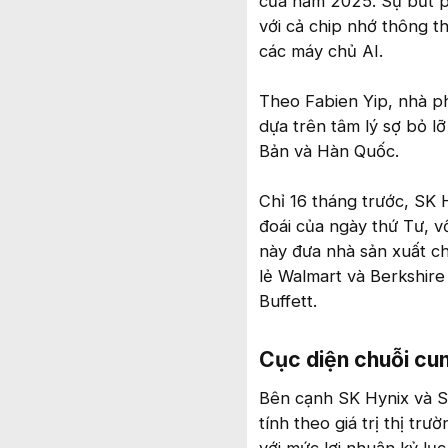
của năm 2025. Sự bứt ph
với cả chip nhớ thông 
các máy chủ AI.
Theo Fabien Yip, nhà ph
dựa trên tâm lý sợ bỏ lỡ
Bản và Hàn Quốc.
Chỉ 16 tháng trước, SK H
đoái của ngày thứ Tư, v
này đưa nhà sản xuất ch
lẻ Walmart và Berkshir
Buffett.
Cục diện chuỗi cun
Bên cạnh SK Hynix và S
tính theo giá trị thị tr