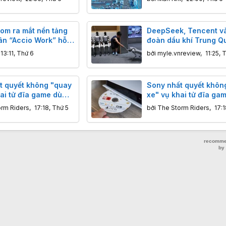
com ra mắt nền tảng
DeepSeek, Tencent và
hân “Accio Work” hỗ
đoàn dầu khí Trung Q
 nghiệp Việt xuất
tham gia đợt IPO của 
13:11, Thứ 6
bởi
myle.vnreview
,
11:25, 
t quyết không "quay
Sony nhất quyết khôn
ai tử đĩa game dù
xe" vụ khai tử đĩa ga
g dọa tẩy chay
cộng đồng dọa tẩy ch
orm Riders
,
17:18, Thứ 5
bởi
The Storm Riders
,
17:1