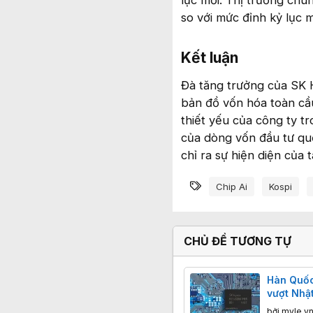
so với mức đỉnh kỷ lục 
Kết luận​
Đà tăng trưởng của SK H
bản đồ vốn hóa toàn cầu
thiết yếu của công ty 
của dòng vốn đầu tư quố
chỉ ra sự hiện diện của
Từ khóa
Chip Ai
Kospi
CHỦ ĐỀ TƯƠNG TỰ
Hàn Quốc
vượt Nhậ
xuất khẩ
bởi
myle.v