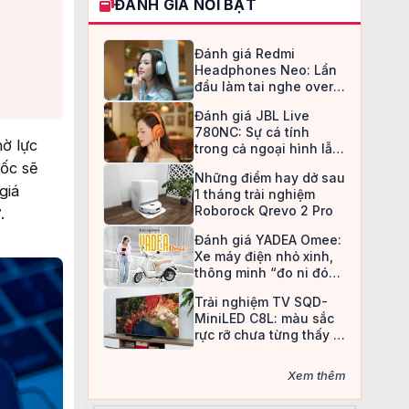
ĐÁNH GIÁ NỔI BẬT
Đánh giá Redmi
Headphones Neo: Lần
đầu làm tai nghe over-
ear, Redmi chọn cách đi
Đánh giá JBL Live
an toàn
780NC: Sự cá tính
hờ lực
trong cả ngoại hình lẫn
chất âm
uốc sẽ
Những điểm hay dở sau
giá
1 tháng trải nghiệm
Roborock Qrevo 2 Pro
.
Đánh giá YADEA Omee:
Xe máy điện nhỏ xinh,
thông minh “đo ni đóng
giày” cho nữ sinh
Trải nghiệm TV SQD-
MiniLED C8L: màu sắc
rực rỡ chưa từng thấy ở
TV LCD
Xem thêm