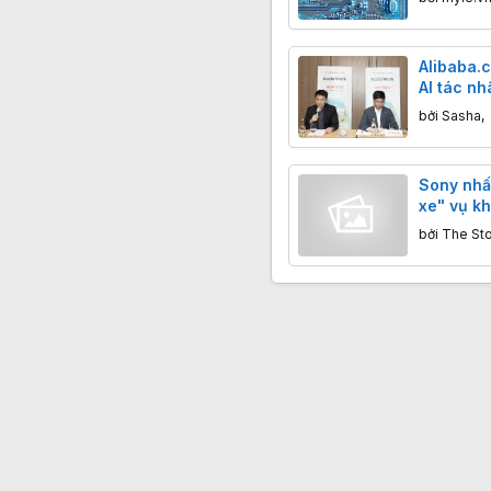
AI
Alibaba.
AI tác n
trợ doanh
bởi
Sasha
,
khẩu
Sony nhấ
xe" vụ kh
cộng đồn
bởi
The St