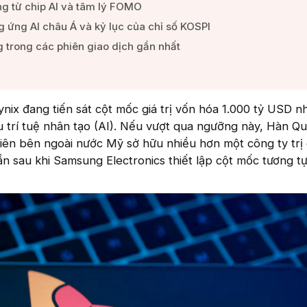
g từ chip AI và tâm lý FOMO​
 ứng AI châu Á và kỷ lục của chỉ số KOSPI​
g trong các phiên giao dịch gần nhất​
nix đang tiến sát cột mốc giá trị vốn hóa 1.000 tỷ USD n
 trí tuệ nhân tạo (AI). Nếu vượt qua ngưỡng này, Hàn Q
tiên bên ngoài nước Mỹ sở hữu nhiều hơn một công ty trị 
ần sau khi Samsung Electronics thiết lập cột mốc tương tự