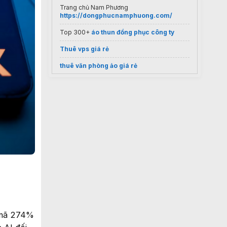
Trang chủ Nam Phương
https://dongphucnamphuong.com/
Top 300+
áo thun đồng phục công ty
Thuê vps giá rẻ
thuê văn phòng ảo giá rẻ
link
code roblox 2026
Dịch vụ
Viết thuê luận văn thạc sĩ
uy tín
 mã 274%