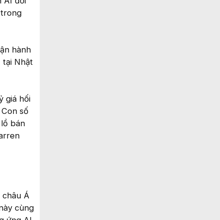
 AI đối
 trong
vận hành
 tại Nhật
ỷ giá hối
. Con số
 lồ bán
arren
t châu Á
 này cùng