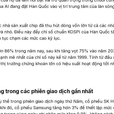
c của họ đã làm nổi bật vai trò quan trọng trong chuỗi cu
a AI đang đặt Hàn Quốc vào vị trí trung tâm của làn són
 nhà sản xuất chip đã thu hút dòng vốn lớn từ cả các nh
và nhỏ. Điều này đẩy chỉ số chuẩn KOSPI của Hàn Quốc t
n tục chạm các mức cao kỷ lục.
ơn 86% trong năm nay, sau khi tăng vọt 75% vào năm 20
mạnh mẽ nhất của chỉ số này kể từ năm 1999. Tính từ đầu
thị trường chứng khoán lớn có hiệu suất hoạt động tốt n
g trong các phiên giao dịch gần nhất​
ụ thể trong phiên giao dịch ngày thứ Năm, cổ phiếu SK H
khi đó, cổ phiếu Samsung tăng hơn 3% để thiết lập mức 
ung trong cùng ngày ghi nhận mức tăng 0,9%, không cách