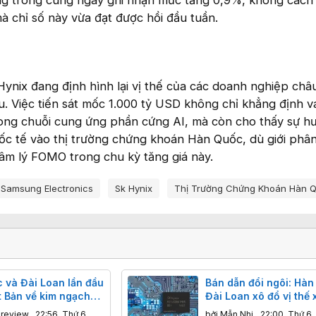
mà chỉ số này vừa đạt được hồi đầu tuần.
ynix đang định hình lại vị thế của các doanh nghiệp châ
. Việc tiến sát mốc 1.000 tỷ USD không chỉ khẳng định va
trong chuỗi cung ứng phần cứng AI, mà còn cho thấy sự 
c tế vào thị trường chứng khoán Hàn Quốc, dù giới phân
 tâm lý FOMO trong chu kỳ tăng giá này.
Samsung Electronics
Sk Hynix
Thị Trường Chứng Khoán Hàn 
 và Đài Loan lần đầu
Bán dẫn đổi ngôi: Hàn
t Bản về kim ngạch
Đài Loan xô đổ vị thế 
u nhờ sự bùng nổ của
khẩu của Nhật Bản
nreview
,
22:56, Thứ 6
bởi
Mẫn Nhi
,
22:00, Thứ 6