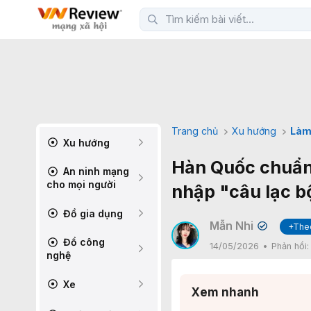
Trang chủ
Xu hướng
Làm
Xu hướng
Hàn Quốc chuẩn 
An ninh mạng
cho mọi người
nhập "câu lạc b
Đồ gia dụng
Mẫn Nhi
+The
✔
Đồ công
14/05/2026
Phản hồi
nghệ
Xe
Xem nhanh