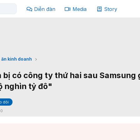
Diễn đàn
Media
Story
 ăn kinh doanh
bị có công ty thứ hai sau Samsung 
ộ nghìn tỷ đô"
o dõi
:
0