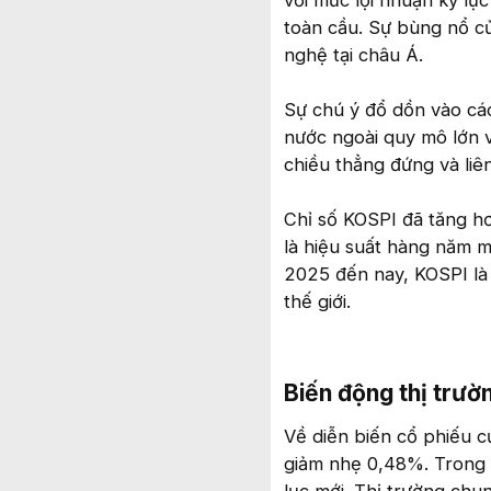
với mức lợi nhuận kỷ lụ
toàn cầu. Sự bùng nổ củ
nghệ tại châu Á.
Sự chú ý đổ dồn vào các
nước ngoài quy mô lớn 
chiều thẳng đứng và liê
Chỉ số KOSPI đã tăng h
là hiệu suất hàng năm 
2025 đến nay, KOSPI là 
thế giới.
Biến động thị trườn
Về diễn biến cổ phiếu c
giảm nhẹ 0,48%. Trong 
lục mới. Thị trường ch