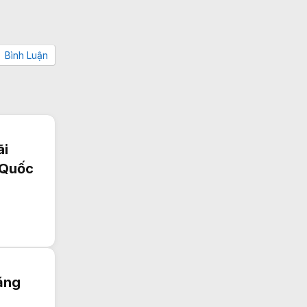
Bình Luận
ãi
 Quốc
ăng