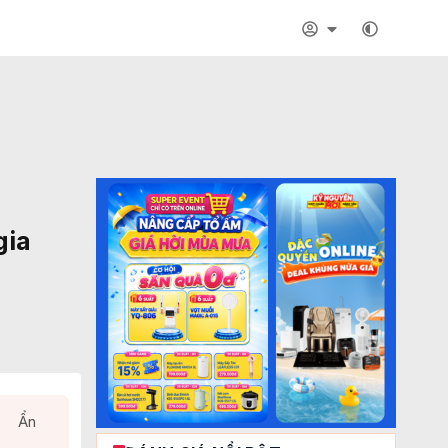
gia
Ẩn