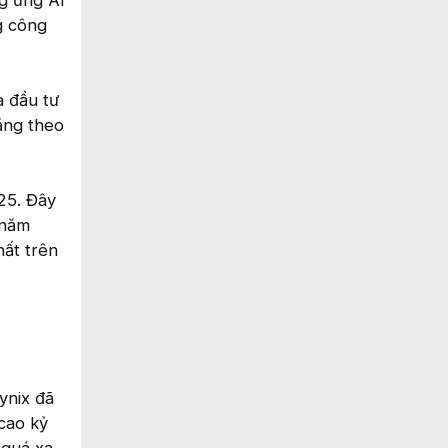
ng ứng AI
g công
à đầu tư
ăng theo
25. Đây
 năm
hất trên
ynix đã
cao kỷ
 quá xa