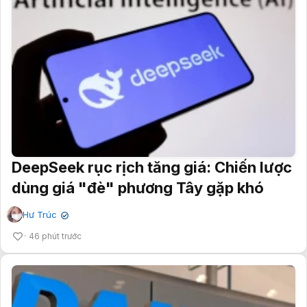
DeepSeek rục rịch tăng giá: Chiến lược
dùng giá "đè" phương Tây gặp khó
Hư Trúc
✔
46 phút trước