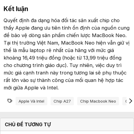
Kết luận​
Quyết định đa dạng hóa đối tác sản xuất chip cho
thấy Apple đang ưu tiên tính ổn định của nguồn cung
để bảo vệ dòng sản phẩm chiến lược MacBook Neo.
Tại thị trường Việt Nam, MacBook Neo hiện vẫn giữ vị
thế là mẫu laptop rẻ nhất của hãng với mức giá
khoảng 16,49 triệu đồng (hoặc từ 13,99 triệu đồng
cho chương trình giáo dục). Tuy nhiên, việc duy trì
mức giá cạnh tranh này trong tương lai sẽ phụ thuộc
rất lớn vào sự thành công của mối quan hệ hợp tác
mới giữa Apple và Intel.
Từ khóa
Apple Và Intel
Chip A27
Chip Macbook Neo
Giá
CHỦ ĐỀ TƯƠNG TỰ