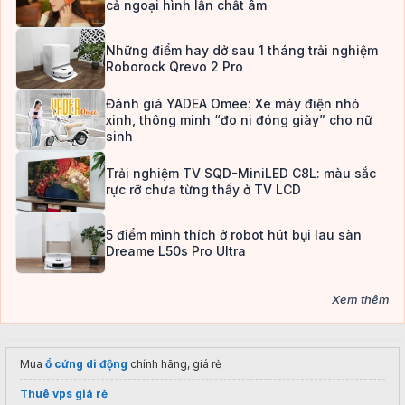
cả ngoại hình lẫn chất âm
Những điểm hay dở sau 1 tháng trải nghiệm
Roborock Qrevo 2 Pro
Đánh giá YADEA Omee: Xe máy điện nhỏ
xinh, thông minh “đo ni đóng giày” cho nữ
sinh
Trải nghiệm TV SQD-MiniLED C8L: màu sắc
rực rỡ chưa từng thấy ở TV LCD
5 điểm mình thích ở robot hút bụi lau sàn
Dreame L50s Pro Ultra
Xem thêm
Mua
ổ cứng di động
chính hãng, giá rẻ
Thuê vps giá rẻ