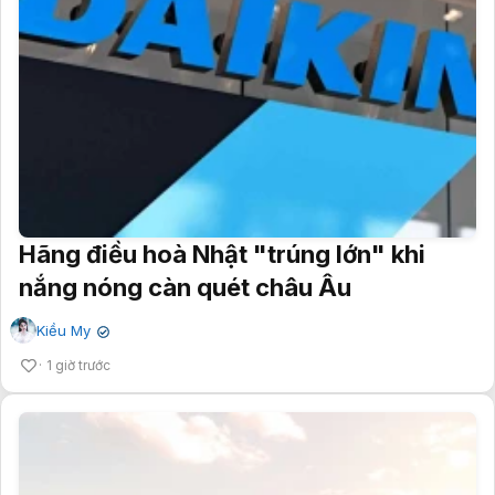
Hãng điều hoà Nhật "trúng lớn" khi
nắng nóng càn quét châu Âu
Kiều My
✔
1 giờ trước