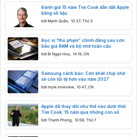
Đánh giá 15 năm Tim Cook dẫn dắt Apple
bằng số liệu
bởi
Mạnh Quân
,
10:37, Thứ 3
Đọc vị “thủ phạm” chính đằng sau cơn
bão giá RAM và bộ nhớ toàn cầu
bởi
Bỉ Ngạn Hoa
,
14:19, CN
Samsung cảnh báo: Cơn khát chip nhớ
sẽ còn tồi tệ hơn vào năm 2027
bởi
myle.vnreview
,
10:47, CN
Apple đã thay đổi như thế nào dưới thời
Tim Cook: 15 năm qua những con số
bởi
Thanh Phong
,
10:58, Thứ 7