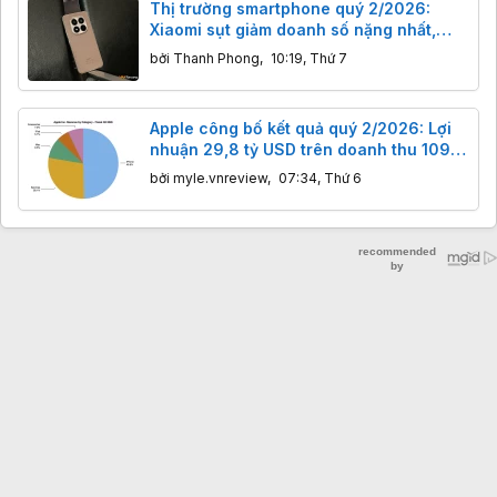
Thị trường smartphone quý 2/2026:
Xiaomi sụt giảm doanh số nặng nhất,
Apple ‘ăn” nửa doanh thu toàn cầu
bởi
Thanh Phong
,
10:19, Thứ 7
Apple công bố kết quả quý 2/2026: Lợi
nhuận 29,8 tỷ USD trên doanh thu 109,4
tỷ USD
bởi
myle.vnreview
,
07:34, Thứ 6