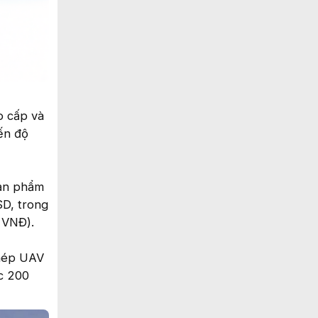
o cấp và
iến độ
sản phẩm
SD, trong
 VNĐ).
phép UAV
ợc 200