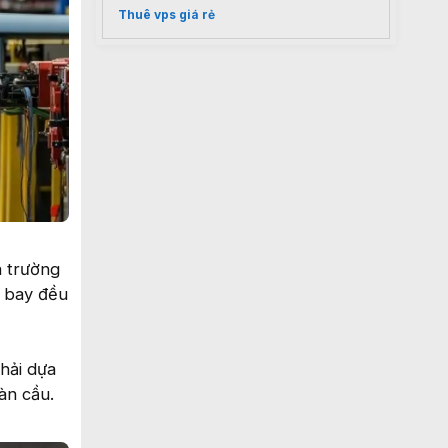
Thuê vps giá rẻ
n trường
n bay đều
hải dựa
àn cầu.