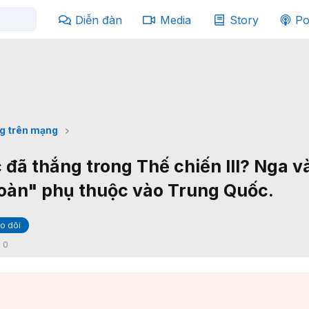
Diễn đàn
Media
Story
Po
g trên mạng
 đã thắng trong Thế chiến III? Nga v
oàn" phụ thuộc vào Trung Quốc.
o dõi
:
0