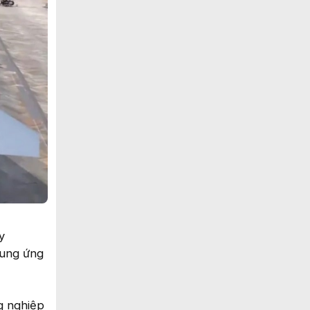
y
cung ứng
g nghiệp