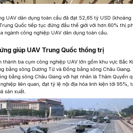
ng UAV dân dụng toàn cầu đã đạt 52,65 tỷ USD (khoảng 
 Trung Quốc tiếp tục đứng đầu thế giới với hơn 60% thị ph
ủa ngành công nghiệp UAV dân dụng toàn cầu.
 ứng giúp UAV Trung Quốc thống trị
h thành ba cụm công nghiệp UAV lớn gồm khu vực Bắc Ki
ồng bằng sông Dương Tử và Đồng bằng sông Châu Giang.
ng bằng sông Châu Giang với hạt nhân là Thâm Quyến q
hiệp liên quan, đạt tỷ lệ nội địa hóa linh kiện tới 95%, tạ
uả sản xuất.