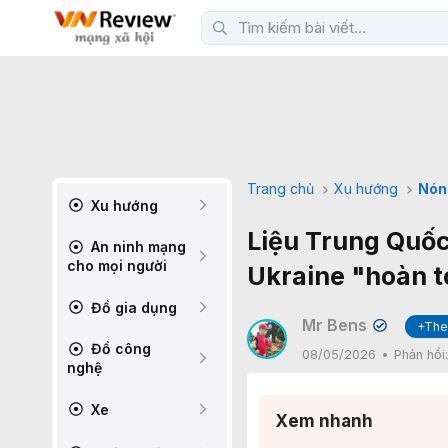
Trang chủ
Xu hướng
Nón
Xu hướng
Liệu Trung Quốc
An ninh mạng
cho mọi người
Ukraine "hoàn t
Đồ gia dụng
Mr Bens
+The
✔
Đồ công
08/05/2026
Phản hồi
nghệ
Xe
Xem nhanh