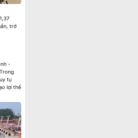
1,37
ần, trở
nh -
 Trong
uy tụ
o lợi thế