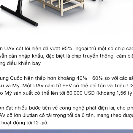
iện UAV cốt lõi hiện đã vượt 95%, ngoại trừ một số chip ca
 vẫn cần nhập khẩu, đặc biệt là chip truyền thông, cảm b
ng điều khiển bay.
rung Quốc hiện thấp hơn khoảng 40% - 60% so với các 
u và Mỹ. Một UAV cảm tử FPV có thể chỉ tốn vài triệu U
o Mỹ sản xuất có thể lên tới 60.000 USD (khoảng 1,56 tỷ
òn đạt nhiều bước tiến về công nghệ phát điện lai, cho 
AV cỡ lớn Jiutian có tải trọng tối đa 6 tấn, mang theo đư
hoạt động tới 12 giờ.