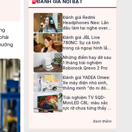
ĐÁNH GIÁ NỔI BẬT
Đánh giá Redmi
Headphones Neo: Lần
đầu làm tai nghe over-
ắng
ear, Redmi chọn cách đi
phải
Đánh giá JBL Live
an toàn
780NC: Sự cá tính
 hưởng
trong cả ngoại hình lẫn
chất âm
Những điểm hay dở sau
1 tháng trải nghiệm
Roborock Qrevo 2 Pro
Đánh giá YADEA Omee:
Xe máy điện nhỏ xinh,
thông minh “đo ni đóng
giày” cho nữ sinh
Trải nghiệm TV SQD-
MiniLED C8L: màu sắc
rực rỡ chưa từng thấy ở
TV LCD
Xem thêm