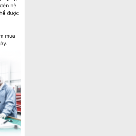
 đến hệ
thể được
ìm mua
ày.