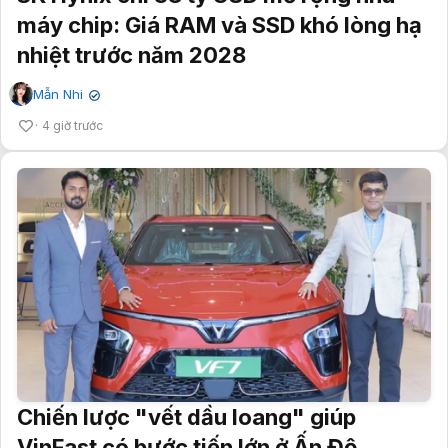
máy chip: Giá RAM và SSD khó lòng hạ
nhiệt trước năm 2028
Mẫn Nhi
✔
4 giờ trước
Chiến lược "vết dầu loang" giúp
VinFast có bước tiến lớn ở Ấn Độ