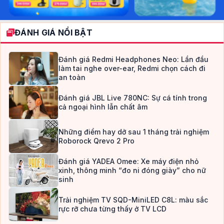
ĐÁNH GIÁ NỔI BẬT
Đánh giá Redmi Headphones Neo: Lần đầu
làm tai nghe over-ear, Redmi chọn cách đi
an toàn
Đánh giá JBL Live 780NC: Sự cá tính trong
cả ngoại hình lẫn chất âm
Những điểm hay dở sau 1 tháng trải nghiệm
Roborock Qrevo 2 Pro
Đánh giá YADEA Omee: Xe máy điện nhỏ
xinh, thông minh “đo ni đóng giày” cho nữ
sinh
Trải nghiệm TV SQD-MiniLED C8L: màu sắc
rực rỡ chưa từng thấy ở TV LCD