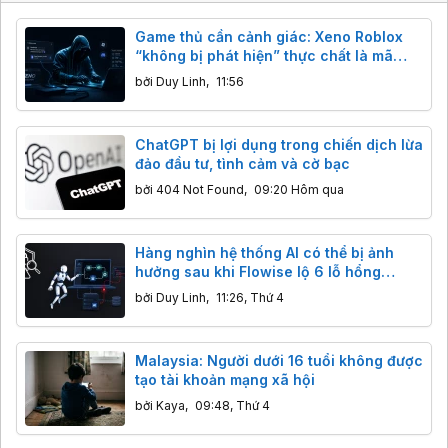
Game thủ cần cảnh giác: Xeno Roblox
“không bị phát hiện” thực chất là mã
độc đánh cắp dữ liệu
bởi
Duy Linh
,
11:56
ChatGPT bị lợi dụng trong chiến dịch lừa
đảo đầu tư, tình cảm và cờ bạc
bởi
404 Not Found
,
09:20 Hôm qua
Hàng nghìn hệ thống AI có thể bị ảnh
hưởng sau khi Flowise lộ 6 lỗ hổng
nghiêm trọng
bởi
Duy Linh
,
11:26, Thứ 4
Malaysia: Người dưới 16 tuổi không được
tạo tài khoản mạng xã hội
bởi
Kaya
,
09:48, Thứ 4