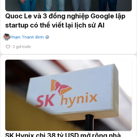
Quoc Le và 3 đồng nghiệp Google lập
startup có thể viết lại lịch sử AI
Phạm Thanh Bình
✔
2 giờ trước
SK Hynix chi 38 tỷ USD mở rộng nhà