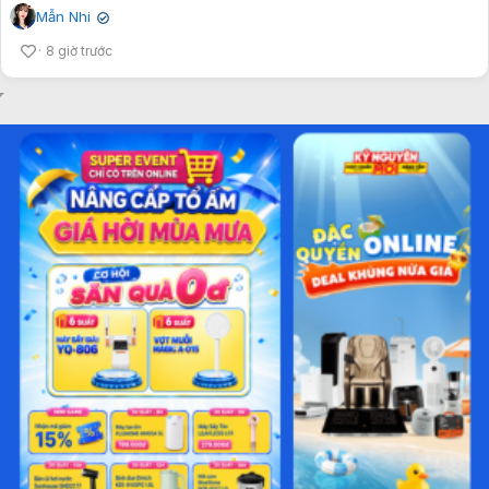
Mẫn Nhi
✔
8 giờ trước