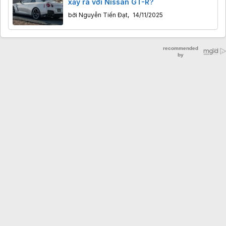
xảy ra với Nissan GT-R?
bởi
Nguyễn Tiến Đạt
,
14/11/2025