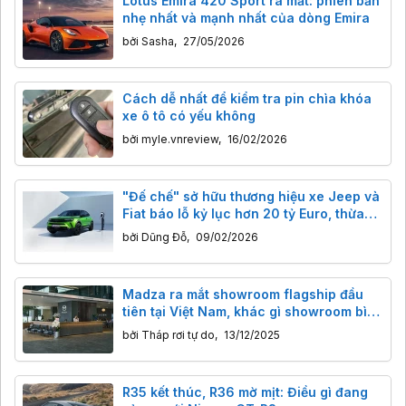
Lotus Emira 420 Sport ra mắt: phiên bản
nhẹ nhất và mạnh nhất của dòng Emira
bởi
Sasha
,
27/05/2026
Cách dễ nhất để kiểm tra pin chìa khóa
xe ô tô có yếu không
bởi
myle.vnreview
,
16/02/2026
"Đế chế" sở hữu thương hiệu xe Jeep và
Fiat báo lỗ kỷ lục hơn 20 tỷ Euro, thừa
nhận sai lầm xe điện, quay về với xe
bởi
Dũng Đỗ
,
09/02/2026
xăng
Madza ra mắt showroom flagship đầu
tiên tại Việt Nam, khác gì showroom bình
thường
bởi
Tháp rơi tự do
,
13/12/2025
R35 kết thúc, R36 mờ mịt: Điều gì đang