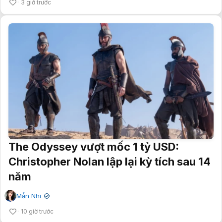
3 giờ trước
The Odyssey vượt mốc 1 tỷ USD:
Christopher Nolan lập lại kỳ tích sau 14
năm
Mẫn Nhi
✔
10 giờ trước