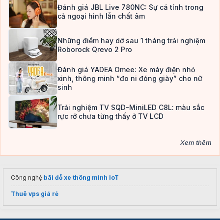
Đánh giá JBL Live 780NC: Sự cá tính trong
cả ngoại hình lẫn chất âm
Những điểm hay dở sau 1 tháng trải nghiệm
Roborock Qrevo 2 Pro
Đánh giá YADEA Omee: Xe máy điện nhỏ
xinh, thông minh “đo ni đóng giày” cho nữ
sinh
Trải nghiệm TV SQD-MiniLED C8L: màu sắc
rực rỡ chưa từng thấy ở TV LCD
Xem thêm
Công nghệ
bãi đỗ xe thông minh IoT
Thuê vps giá rẻ