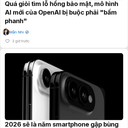
Quá giỏi tìm lỗ hổng bảo mật, mô hình
AI mới của OpenAI bị buộc phải "bấm
phanh"
Mẫn Nhi
✔
3 giờ trước
2026 sẽ là năm smartphone gập bùng