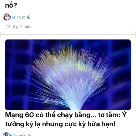
nổ?
Hư Trúc
✔
3 giờ trước
Mạng 6G có thể chạy bằng... tơ tằm: Ý
tưởng kỳ lạ nhưng cực kỳ hứa hẹn!
Kiều My