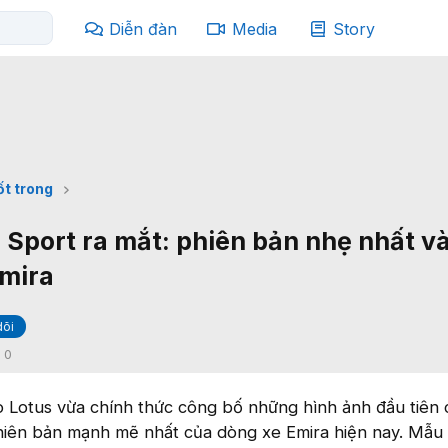
Diễn đàn
Media
Story
ốt trong
 Sport ra mắt: phiên bản nhẹ nhất 
Emira
dõi
:
0
o Lotus vừa chính thức công bố những hình ảnh đầu tiên 
hiên bản mạnh mẽ nhất của dòng xe Emira hiện nay. Mẫu