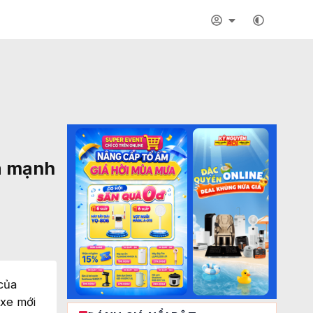
và mạnh
của
 xe mới