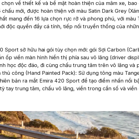
lựa chọn về thiết kế và bề mặt hoàn thiện của mâm xe, ba
chấu mới, được hoàn thiện với màu Satin Dark Grey (Xám
thất mang đến 16 lựa chọn rực rỡ và phong phú, với màu
i độc quyền đầy cá tính, tiếp nối truyền thống của nhữn
0 Sport sở hữu hai gói tùy chọn mới: gói Sợi Carbon (Ca
n ốp viền màn hình hiển thị phía sau vô lăng (driver disp
ình học độc đáo, đi cùng chấu trung tâm trên vô lăng và 
ơn thủ công (Hand Painted Pack): Sử dụng tông màu Tang
hiên bản ra mắt Emira 420 Sport để tạo điểm nhấn nổi b
tỳ tay trung tâm, chấu vô lăng, viền trong cần số và viền