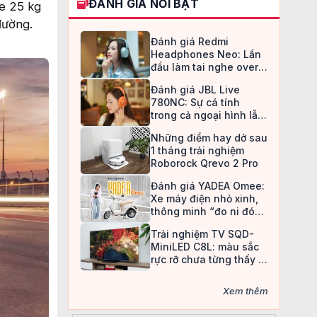
ĐÁNH GIÁ NỔI BẬT
xe 25 kg
đường.
Đánh giá Redmi
Headphones Neo: Lần
đầu làm tai nghe over-
ear, Redmi chọn cách đi
Đánh giá JBL Live
an toàn
780NC: Sự cá tính
trong cả ngoại hình lẫn
chất âm
Những điểm hay dở sau
1 tháng trải nghiệm
Roborock Qrevo 2 Pro
Đánh giá YADEA Omee:
Xe máy điện nhỏ xinh,
thông minh “đo ni đóng
giày” cho nữ sinh
Trải nghiệm TV SQD-
MiniLED C8L: màu sắc
rực rỡ chưa từng thấy ở
TV LCD
Xem thêm