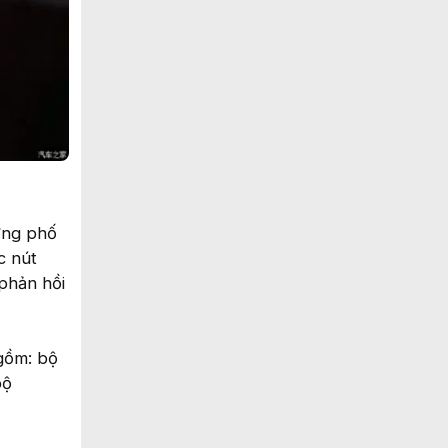
ờng phố
c nút
phản hồi
 gồm: bộ
bộ