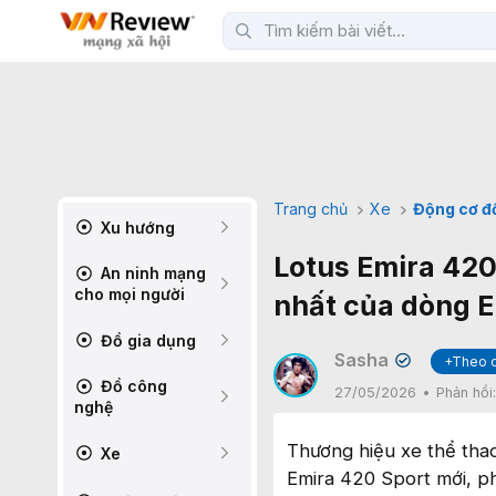
Trang chủ
Xe
Động cơ đ
Xu hướng
Lotus Emira 420
An ninh mạng
cho mọi người
nhất của dòng 
Đồ gia dụng
Sasha
+Theo 
✔
Đồ công
27/05/2026
Phản hồi
nghệ
Thương hiệu xe thể tha
Xe
Emira 420 Sport mới, p