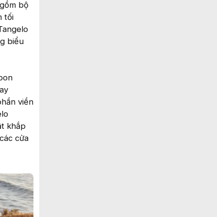
o gồm bộ
 tối
 Tangelo
g biểu
rbon
lay
phần viền
elo
ật khắp
 các cửa