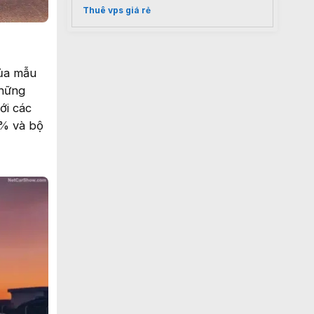
Thuê vps giá rẻ
của mẫu
Những
ới các
5% và bộ