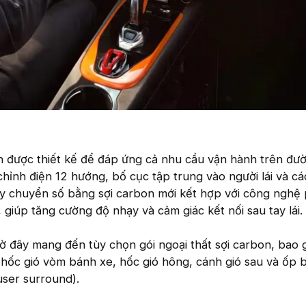
n được thiết kế để đáp ứng cả nhu cầu vận hành trên đư
chỉnh điện 12 hướng, bố cục tập trung vào người lái và cá
ẫy chuyển số bằng sợi carbon mới kết hợp với công nghệ 
 giúp tăng cường độ nhạy và cảm giác kết nối sau tay lái.
ờ đây mang đến tùy chọn gói ngoại thất sợi carbon, bao
, hốc gió vòm bánh xe, hốc gió hông, cánh gió sau và ốp 
user surround).