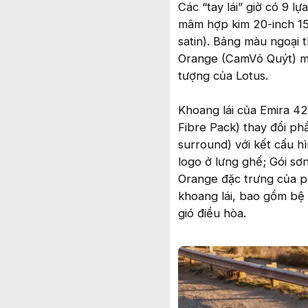
Các “tay lái” giờ có 9 
mâm hợp kim 20-inch 15 
satin). Bảng màu ngoại 
Orange (CamVỏ Quýt) mớ
tượng của Lotus.
Khoang lái của Emira 42
Fibre Pack) thay đổi phầ
surround) với kết cấu h
logo ở lưng ghế; Gói s
Orange đặc trưng của p
khoang lái, bao gồm bệ 
gió điều hòa.