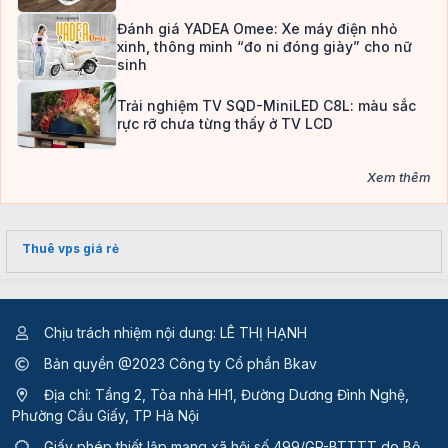
Đánh giá YADEA Omee: Xe máy điện nhỏ
xinh, thông minh “đo ni đóng giày” cho nữ
sinh
Trải nghiệm TV SQD-MiniLED C8L: màu sắc
rực rỡ chưa từng thấy ở TV LCD
Xem thêm
Thuê vps giá rẻ
Chịu trách nhiệm nội dung: LÊ THỊ HẠNH
Bản quyền @2023 Công ty Cổ phần Bkav
Địa chỉ: Tầng 2, Tòa nhà HH1, Đường Dương Đình Nghệ,
Phường Cầu Giấy, TP Hà Nội
Giấy phép thiết lập mạng xã hội số 499/GP-BTTTT
do Bộ