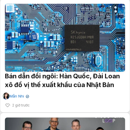
Bán dẫn đổi ngôi: Hàn Quốc, Đài Loan
xô đổ vị thế xuất khẩu của Nhật Bản
Mẫn Nhi
✔
2 giờ trước