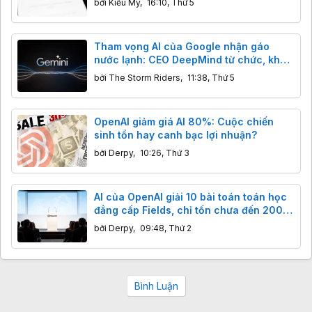
bởi
Kiều My
,
16:10, Thứ 5
Tham vọng AI của Google nhận gáo
nước lạnh: CEO DeepMind từ chức, khả
năng lập trình của Gemini bị Claude,
bởi
The Storm Riders
,
11:38, Thứ 5
GPT cho "ngửi khói"
OpenAI giảm giá AI 80%: Cuộc chiến
sinh tồn hay canh bạc lợi nhuận?
bởi
Derpy
,
10:26, Thứ 3
AI của OpenAI giải 10 bài toán toán học
đẳng cấp Fields, chỉ tốn chưa đến 2000
USD
bởi
Derpy
,
09:48, Thứ 2
Bình Luận