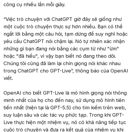
công cụ nhiều lần mỗi giây.
“Việc trò chuyện với ChatGPT giờ đây sẽ giống như
một cuộc trò chuyện thực sự hơn nhiều. Bạn có thể
ngắt lời bằng một câu hỏi, tạm dừng để suy nghĩ hoặc
yêu cầu ChatGPT nói chậm lại. Nó tự nhiên xác nhận
những gì bạn đang nói bằng các cụm từ như "ừm"
hoặc "đã hiểu", vì vậy bạn biết nó đang theo dõi.
Chúng tôi cũng đã làm lại chín giọng nói khác nhau
trong ChatGPT cho GPT-Live”, thông báo của OpenAI
viết.
OpenAI cho biết GPT-Live là mô hình giọng nói thông
minh nhất của họ cho đến nay, sử dụng mô hình tiên
tiến nhất (hiện tại là GPT-5.5) cho tìm kiếm trên web,
suy luận sâu và các tác vụ phức tạp. Trong khi GPT-
Live thực hiện một nhiệm vụ, nó có khả năng tiếp tục
cuộc trò chuyện và đưa ra kết quả của nhiệm vụ khi