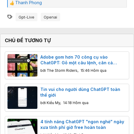
Thanh Phong
C
ả
Từ khóa
m
Gpt-Live
Openai
x
ú
c
:
CHỦ ĐỀ TƯƠNG TỰ
Adobe gom hơn 70 công cụ vào
ChatGPT: Gõ một câu lệnh, cân cả
Photoshop lẫn Premiere
bởi
The Storm Riders
,
15:46 Hôm qua
Tin vui cho người dùng ChatGPT toàn
thế giới
bởi
Kiều My
,
14:18 Hôm qua
4 tính năng ChatGPT "ngon nghẻ" ngày
xưa tính phí giờ free hoàn toàn