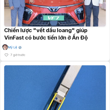
Chiến lược "vết dầu loang" giúp
VinFast có bước tiến lớn ở Ấn Độ
Mỹ Lệ
✔
7 giờ trước