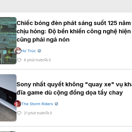
Chiếc bóng đèn phát sáng suốt 125 năm
chịu hỏng: Độ bền khiến công nghệ hiện
cũng phải ngả nón
Hư Trúc
✔
6 phút trước
0
Sony nhất quyết không "quay xe" vụ kha
đĩa game dù cộng đồng dọa tẩy chay
The Storm Riders
✔
21 phút trước
0