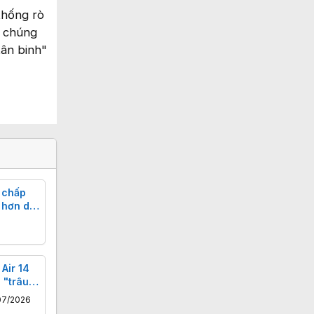
thống rò
n chúng
tân binh"
 chấp
 hơn dự
Air 14
 "trâu"
ng nhẹ
07/2026