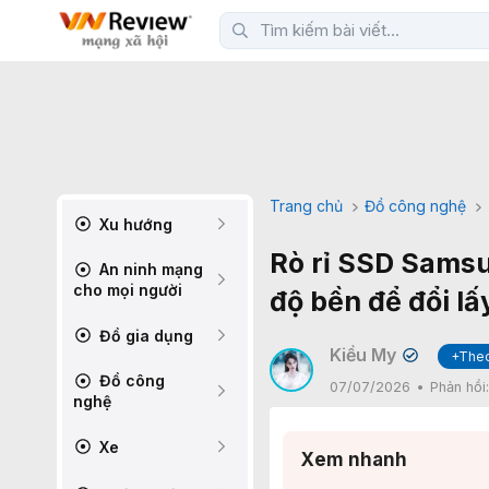
Trang chủ
Đồ công nghệ
Xu hướng
Rò rỉ SSD Sams
An ninh mạng
cho mọi người
độ bền để đổi lấ
Đồ gia dụng
Kiều My
+Theo
✔
Đồ công
07/07/2026
Phản hồi
nghệ
Xe
Xem nhanh