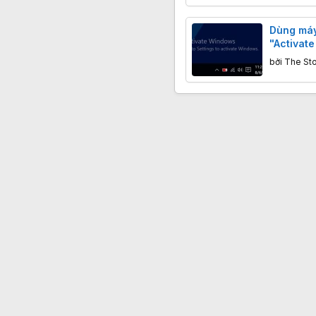
Dùng máy
"Activat
đang vi 
bởi
The St