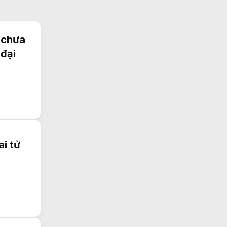
 chưa
 đại
i tử