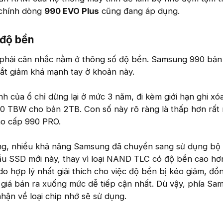
 chính dòng
990 EVO Plus
cũng đang áp dụng.
độ bền​
 phải cân nhắc nằm ở thông số độ bền. Samsung 990 bản
ắt giảm khá mạnh tay ở khoản này.
nh của ổ chỉ dừng lại ở mức 3 năm, đi kèm giới hạn ghi xó
 TBW cho bản 2TB. Con số này rõ ràng là thấp hơn rất 
ao cấp 990 PRO.
rằng, nhiều khả năng Samsung đã chuyển sang sử dụng bộ
 SSD mới này, thay vì loại NAND TLC có độ bền cao hơ
do hợp lý nhất giải thích cho việc độ bền bị kéo giảm, đồn
giá bán ra xuống mức dễ tiếp cận nhất. Dù vậy, phía Sa
nhận về loại chip nhớ sẽ sử dụng.