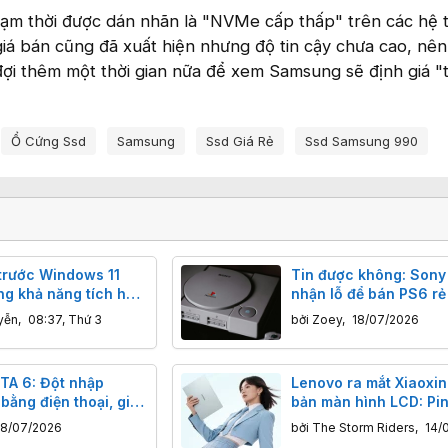
 tạm thời được dán nhãn là "NVMe cấp thấp" trên các hệ 
ề giá bán cũng đã xuất hiện nhưng độ tin cậy chưa cao, nê
 đợi thêm một thời gian nữa để xem Samsung sẽ định giá "
Ổ Cứng Ssd
Samsung
Ssd Giá Rẻ
Ssd Samsung 990
trước Windows 11
Tin được không: Sony
ng khả năng tích hợp
nhận lỗ để bán PS6 rẻ
oid, cho phép người
kiến
yễn
,
08:37, Thứ 3
bởi
Zoey
,
18/07/2026
 thông báo điện
ng một bong bóng khi
 qua
TA 6: Đột nhập
Lenovo ra mắt Xiaoxin 
bằng điện thoại, giờ
bản màn hình LCD: Pin
n tù
gấp đôi bản OLED, mỏ
18/07/2026
bởi
The Storm Riders
,
14/
đúng chất di động