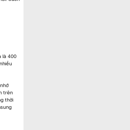
a là 400
nhiều
 nhớ
n trên
g thời
msung