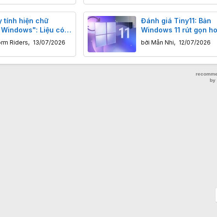
 tính hiện chữ
Đánh giá Tiny11: Bản
e Windows": Liệu có
Windows 11 rút gọn ho
phạm bản quyền?
dung lượng chỉ 8GB c
orm Riders
,
13/07/2026
bởi
Mẫn Nhi
,
12/07/2026
chơi máy ảo và PC đời