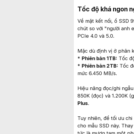
Tốc độ khá ngon 
Về mặt kết nối, ổ SSD 9
chút so với "người anh
PCIe 4.0 và 5.0.
Mặc dù định vị ở phân k
*
Phiên bản 1TB:
Tốc độ 
*
Phiên bản 2TB:
Tốc độ
mức 6.450 MB/s.
Hiệu năng đọc/ghi ngẫu
850K (đọc) và 1.200K (g
Plus
.
Tuy nhiên, để tối ưu c
cho mẫu SSD này. Thay
tức là mượn tạm một ph