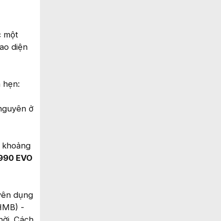
c một
iao diện
 hẹn:
 nguyên ở
a khoảng
990 EVO
yên dụng
HMB) -
hời. Cách