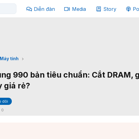
Diễn đàn
Media
Story
Po
Máy tính
ung 990 bản tiêu chuẩn: Cắt DRAM, 
y giá rẻ?
 dõi
:
0