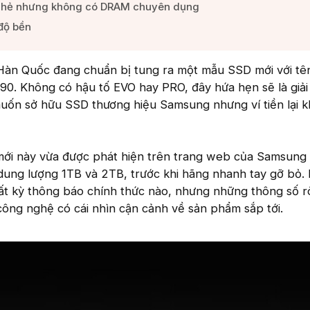
ghẻ nhưng không có DRAM chuyên dụng​
ộ bền​
Hàn Quốc đang chuẩn bị tung ra một mẫu SSD mới với tên
990. Không có hậu tố EVO hay PRO, đây hứa hẹn sẽ là giả
uốn sở hữu SSD thương hiệu Samsung nhưng ví tiền lại 
ới này vừa được phát hiện trên trang web của Samsung
 dung lượng 1TB và 2TB, trước khi hãng nhanh tay gỡ bỏ.
t kỳ thông báo chính thức nào, nhưng những thông số rò
ông nghệ có cái nhìn cận cảnh về sản phẩm sắp tới.