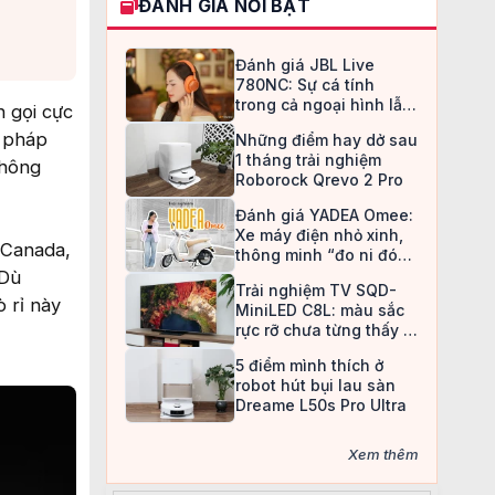
ĐÁNH GIÁ NỔI BẬT
Đánh giá JBL Live
780NC: Sự cá tính
trong cả ngoại hình lẫn
 gọi cực
chất âm
i pháp
Những điểm hay dở sau
1 tháng trải nghiệm
không
Roborock Qrevo 2 Pro
Đánh giá YADEA Omee:
Xe máy điện nhỏ xinh,
 Canada,
thông minh “đo ni đóng
giày” cho nữ sinh
 Dù
Trải nghiệm TV SQD-
 rỉ này
MiniLED C8L: màu sắc
rực rỡ chưa từng thấy ở
TV LCD
5 điểm mình thích ở
robot hút bụi lau sàn
Dreame L50s Pro Ultra
Xem thêm