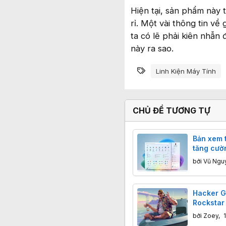
Hiện tại, sản phẩm này
rỉ. Một vài thông tin v
ta có lẽ phải kiên nhẫn
này ra sao.
Từ khóa
Linh Kiện Máy Tính
CHỦ ĐỀ TƯƠNG TỰ
Bản xem 
tăng cườ
với Andr
bởi
Vũ Ngu
dùng xem
thoại tro
di chuột
Hacker G
Rockstar 
đối mặt á
bởi
Zoey
,