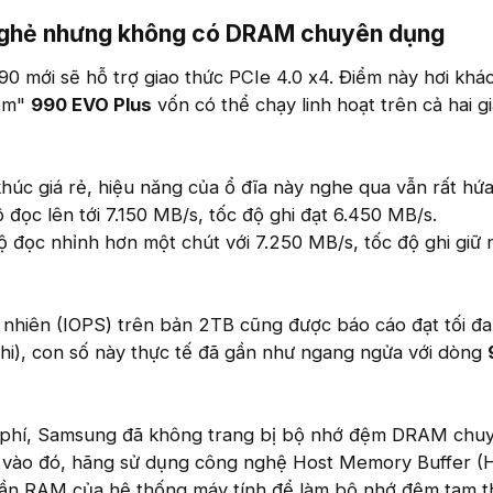
nghẻ nhưng không có DRAM chuyên dụng​
90 mới sẽ hỗ trợ giao thức PCIe 4.0 x4. Điểm này hơi khá
 em"
990 EVO Plus
vốn có thể chạy linh hoạt trên cả hai g
húc giá rẻ, hiệu năng của ổ đĩa này nghe qua vẫn rất hứa
đọc lên tới 7.150 MB/s, tốc độ ghi đạt 6.450 MB/s.
 đọc nhỉnh hơn một chút với 7.250 MB/s, tốc độ ghi giữ
 nhiên (IOPS) trên bản 2TB cũng được báo cáo đạt tối đ
hi), con số này thực tế đã gần như ngang ngửa với dòng
hi phí, Samsung đã không trang bị bộ nhớ đệm DRAM chu
 vào đó, hãng sử dụng công nghệ Host Memory Buffer (
ần RAM của hệ thống máy tính để làm bộ nhớ đệm tạm t