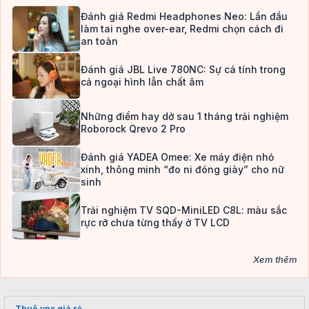
Đánh giá Redmi Headphones Neo: Lần đầu
làm tai nghe over-ear, Redmi chọn cách đi
an toàn
Đánh giá JBL Live 780NC: Sự cá tính trong
cả ngoại hình lẫn chất âm
Những điểm hay dở sau 1 tháng trải nghiệm
Roborock Qrevo 2 Pro
Đánh giá YADEA Omee: Xe máy điện nhỏ
xinh, thông minh “đo ni đóng giày” cho nữ
sinh
Trải nghiệm TV SQD-MiniLED C8L: màu sắc
rực rỡ chưa từng thấy ở TV LCD
Xem thêm
Thuê vps giá rẻ