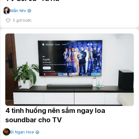
Mẫn Nhi
✔
5 giờ trước
4 tình huống nên sắm ngay loa
soundbar cho TV
Bỉ Ngạn Hoa
✔