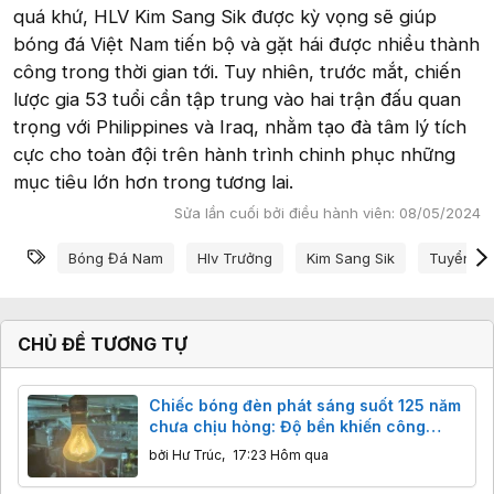
quá khứ, HLV Kim Sang Sik được kỳ vọng sẽ giúp
bóng đá Việt Nam tiến bộ và gặt hái được nhiều thành
công trong thời gian tới. Tuy nhiên, trước mắt, chiến
lược gia 53 tuổi cần tập trung vào hai trận đấu quan
trọng với Philippines và Iraq, nhằm tạo đà tâm lý tích
cực cho toàn đội trên hành trình chinh phục những
mục tiêu lớn hơn trong tương lai.
Sửa lần cuối bởi điều hành viên:
08/05/2024
Từ khóa
Bóng Đá Nam
Hlv Trưởng
Kim Sang Sik
Tuyển Vi
CHỦ ĐỀ TƯƠNG TỰ
Chiếc bóng đèn phát sáng suốt 125 năm
chưa chịu hỏng: Độ bền khiến công
nghệ hiện đại cũng phải ngả nón
bởi
Hư Trúc
,
17:23 Hôm qua