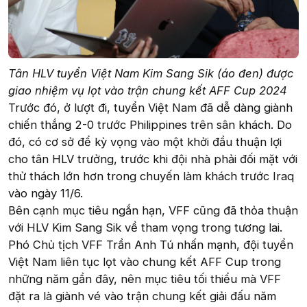
Tân HLV tuyển Việt Nam Kim Sang Sik (áo đen) được
giao nhiệm vụ lọt vào trận chung kết AFF Cup 2024
Trước đó, ở lượt đi, tuyển Việt Nam đã dễ dàng giành
chiến thắng 2-0 trước Philippines trên sân khách. Do
đó, có cơ sở để kỳ vọng vào một khởi đầu thuận lợi
cho tân HLV trưởng, trước khi đội nhà phải đối mặt với
thử thách lớn hơn trong chuyến làm khách trước Iraq
vào ngày 11/6.
Bên cạnh mục tiêu ngắn hạn, VFF cũng đã thỏa thuận
với HLV Kim Sang Sik về tham vọng trong tương lai.
Phó Chủ tịch VFF Trần Anh Tú nhấn mạnh, đội tuyển
Việt Nam liên tục lọt vào chung kết AFF Cup trong
những năm gần đây, nên mục tiêu tối thiểu mà VFF
đặt ra là giành vé vào trận chung kết giải đấu năm