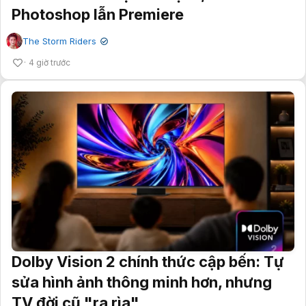
Photoshop lẫn Premiere
The Storm Riders
✔
4 giờ trước
Dolby Vision 2 chính thức cập bến: Tự
sửa hình ảnh thông minh hơn, nhưng
TV đời cũ "ra rìa"