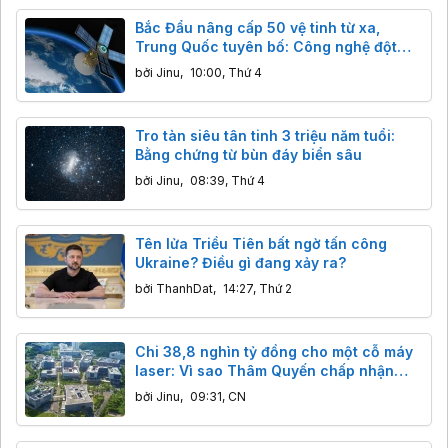
Bắc Đẩu nâng cấp 50 vệ tinh từ xa,
Trung Quốc tuyên bố: Công nghệ đột
phá, độ chính xác centimet vượt trội
bởi
Jinu
,
10:00, Thứ 4
GPS
Tro tàn siêu tân tinh 3 triệu năm tuổi:
Bằng chứng từ bùn đáy biển sâu
bởi
Jinu
,
08:39, Thứ 4
Tên lửa Triều Tiên bất ngờ tấn công
Ukraine? Điều gì đang xảy ra?
bởi
ThanhDat
,
14:27, Thứ 2
Chi 38,8 nghìn tỷ đồng cho một cỗ máy
laser: Vì sao Thâm Quyến chấp nhận
"mài kiếm" cả trăm năm
bởi
Jinu
,
09:31, CN