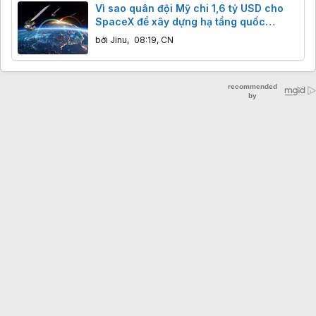
Vì sao quân đội Mỹ chi 1,6 tỷ USD cho
SpaceX để xây dựng hạ tầng quốc
phòng?
bởi
Jinu
,
08:19, CN