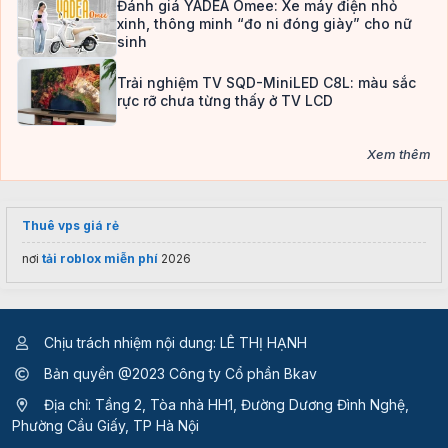
Đánh giá YADEA Omee: Xe máy điện nhỏ
xinh, thông minh “đo ni đóng giày” cho nữ
sinh
Trải nghiệm TV SQD-MiniLED C8L: màu sắc
rực rỡ chưa từng thấy ở TV LCD
Xem thêm
Thuê vps giá rẻ
nơi
tải roblox miễn phí
2026
Chịu trách nhiệm nội dung: LÊ THỊ HẠNH
Bản quyền @2023 Công ty Cổ phần Bkav
Địa chỉ: Tầng 2, Tòa nhà HH1, Đường Dương Đình Nghệ,
Phường Cầu Giấy, TP Hà Nội