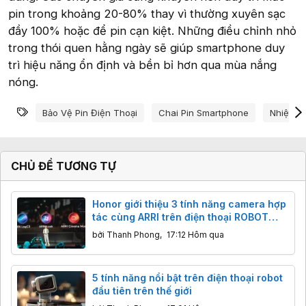
pin trong khoảng 20-80% thay vì thường xuyên sạc
đầy 100% hoặc để pin cạn kiệt. Những điều chỉnh nhỏ
trong thói quen hằng ngày sẽ giúp smartphone duy
trì hiệu năng ổn định và bền bỉ hơn qua mùa nắng
nóng.
Từ khóa
Bảo Vệ Pin Điện Thoại
Chai Pin Smartphone
Nhiệt Độ
CHỦ ĐỀ TƯƠNG TỰ
Honor giới thiệu 3 tính năng camera hợp
tác cùng ARRI trên điện thoại ROBOT
PHONE
bởi
Thanh Phong
,
17:12 Hôm qua
5 tính năng nổi bật trên điện thoại robot
đầu tiên trên thế giới