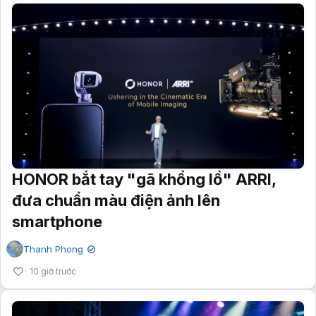
HONOR bắt tay "gã khổng lồ" ARRI,
đưa chuẩn màu điện ảnh lên
smartphone
Thanh Phong
✔
10 giờ trước