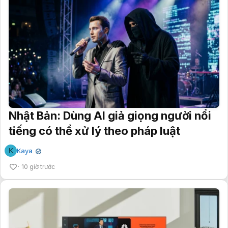
Nhật Bản: Dùng AI giả giọng người nổi
tiếng có thể xử lý theo pháp luật
K
Kaya
✔
10 giờ trước