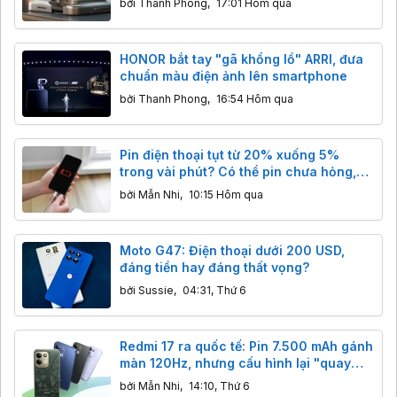
bởi
Thanh Phong
,
17:01 Hôm qua
HONOR bắt tay "gã khổng lồ" ARRI, đưa
chuẩn màu điện ảnh lên smartphone
bởi
Thanh Phong
,
16:54 Hôm qua
Pin điện thoại tụt từ 20% xuống 5%
trong vài phút? Có thể pin chưa hỏng,
chỉ là máy đang “đếm sai”
bởi
Mẫn Nhi
,
10:15 Hôm qua
Moto G47: Điện thoại dưới 200 USD,
đáng tiền hay đáng thất vọng?
bởi
Sussie
,
04:31, Thứ 6
Redmi 17 ra quốc tế: Pin 7.500 mAh gánh
màn 120Hz, nhưng cấu hình lại "quay
xe" về thời eMMC và màn HD+
bởi
Mẫn Nhi
,
14:10, Thứ 6