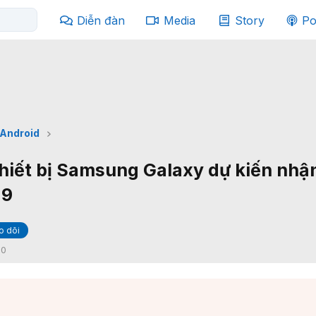
Diễn đàn
Media
Story
Po
Android
hiết bị Samsung Galaxy dự kiến nhậ
 9
o dõi
:
0