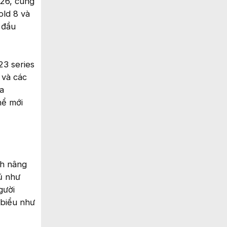
026, cùng
old 8 và
 đầu
23 series
 và các
a
hể mới
nh nâng
ũ như
gười
 biểu như