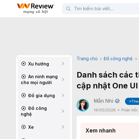
Trang chủ
Đồ công nghệ
Xu hướng
Danh sách các t
An ninh mạng
cho mọi người
cập nhật One UI
Đồ gia dụng
Mẫn Nhi
+The
✔
Đồ công
14/05/2026
Phản hồi
nghệ
Xe
Xem nhanh