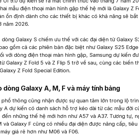
 UI 9.0 dự kiến sẽ ra mắt chính thức vào tháng 7 năm 2
 hai mẫu điện thoại màn hình gập thế hệ mới là Galaxy Z F
bản ổn định dành cho các thiết bị khác có khả năng sẽ bắt
3 năm 2026.
 dòng Galaxy S chiếm ưu thế với các đại diện từ Galaxy S
 bao gồm cả các phiên bản đặc biệt như Galaxy S25 Edge
Đối với dòng điện thoại màn hình gập, Samsung dự kiến đư
ừ Galaxy Z Fold 5 và Z Flip 5 trở về sau, cùng các biến t
Galaxy Z Fold Special Edition.
 dòng Galaxy A, M, F và máy tính bảng​
 phổ thông cũng nhận được sự quan tâm lớn trong lộ trì
y A dự kiến có danh sách hỗ trợ kéo dài từ các mẫu đời c
 đến những thế hệ mới hơn như A57 và A37. Tương tự, n
và Galaxy F cũng có nhiều đại diện được nâng cấp, tiêu
máy giá rẻ hơn như M06 và F06.