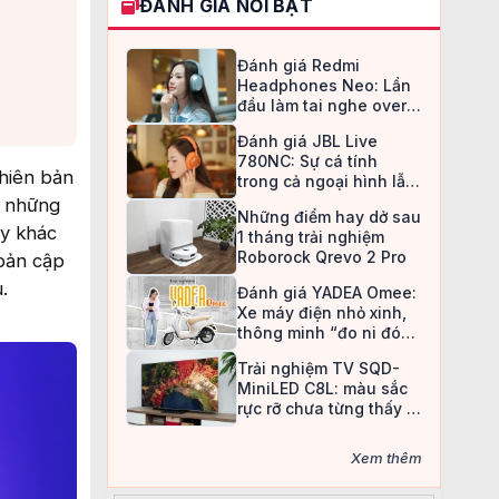
ĐÁNH GIÁ NỔI BẬT
Đánh giá Redmi
Headphones Neo: Lần
đầu làm tai nghe over-
ear, Redmi chọn cách đi
Đánh giá JBL Live
an toàn
780NC: Sự cá tính
hiên bản
trong cả ngoại hình lẫn
chất âm
à những
Những điểm hay dở sau
xy khác
1 tháng trải nghiệm
Roborock Qrevo 2 Pro
 bản cập
.
Đánh giá YADEA Omee:
Xe máy điện nhỏ xinh,
thông minh “đo ni đóng
giày” cho nữ sinh
Trải nghiệm TV SQD-
MiniLED C8L: màu sắc
rực rỡ chưa từng thấy ở
TV LCD
Xem thêm