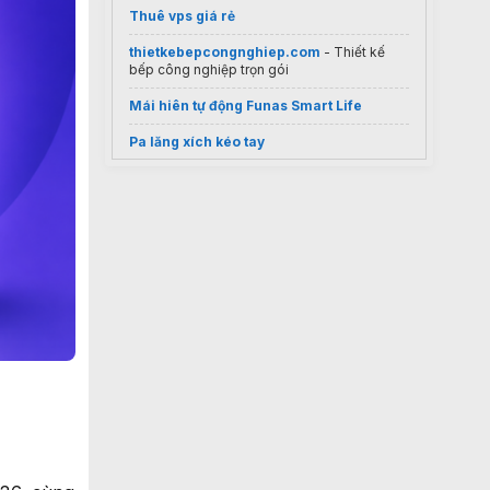
Thuê vps giá rẻ
thietkebepcongnghiep.com
- Thiết kế
bếp công nghiệp trọn gói
Mái hiên tự động Funas Smart Life
Pa lăng xích kéo tay
hướng dẫn
cách tải roblox trên máy tính
win 7
Dịch vụ Scan 3D
Chất lượng cao
Quạt hút âm trần
Tổng Kho Quạt Điện
máy chiết rót tự động
Cửa mở quay tự động
nhập khẩu