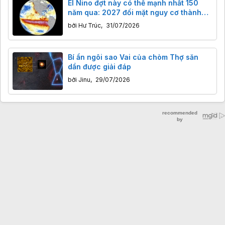
El Nino đợt này có thể mạnh nhất 150
năm qua: 2027 đối mặt nguy cơ thành
năm nóng kỷ lục
bởi
Hư Trúc
,
31/07/2026
Bí ẩn ngôi sao Vai của chòm Thợ săn
dần được giải đáp
bởi
Jinu
,
29/07/2026