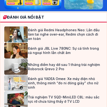
ĐÁNH GIÁ NỔI BẬT
Đánh giá Redmi Headphones Neo: Lần đầu
làm tai nghe over-ear, Redmi chọn cách đi
an toàn
Đánh giá JBL Live 780NC: Sự cá tính trong
cả ngoại hình lẫn chất âm
Những điểm hay dở sau 1 tháng trải nghiệm
Roborock Qrevo 2 Pro
Đánh giá YADEA Omee: Xe máy điện nhỏ
xinh, thông minh “đo ni đóng giày” cho nữ
sinh
Trải nghiệm TV SQD-MiniLED C8L: màu sắc
rực rỡ chưa từng thấy ở TV LCD