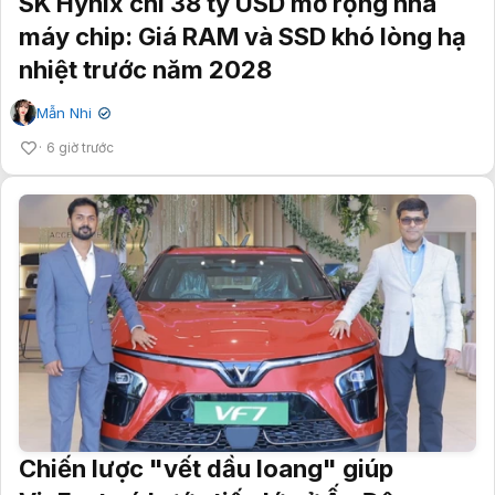
SK Hynix chi 38 tỷ USD mở rộng nhà
máy chip: Giá RAM và SSD khó lòng hạ
nhiệt trước năm 2028
Mẫn Nhi
✔
6 giờ trước
Chiến lược "vết dầu loang" giúp