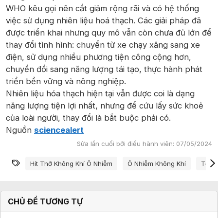
WHO kêu gọi nên cắt giảm rộng rãi và có hệ thống
việc sử dụng nhiên liệu hoá thạch. Các giải pháp đã
được triển khai nhưng quy mô vẫn còn chưa đủ lớn để
thay đổi tình hình: chuyển từ xe chạy xăng sang xe
điện, sử dụng nhiều phương tiện công cộng hơn,
chuyển đổi sang năng lượng tái tạo, thực hành phát
triển bền vững và nông nghiệp.
Nhiên liệu hóa thạch hiện tại vẫn được coi là dạng
năng lượng tiện lợi nhất, nhưng để cứu lấy sức khoẻ
của loài người, thay đổi là bắt buộc phải có.
Nguồn
sciencealert
Sửa lần cuối bởi điều hành viên:
07/05/2024
Từ khóa
Hít Thở Không Khí Ô Nhiễm
Ô Nhiễm Không Khí
Tổ Ch
CHỦ ĐỀ TƯƠNG TỰ