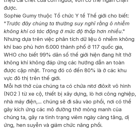
triệu cái chết của con người, vốn có thể ngăn chặn
được.
Sophie Gumy thuộc Tổ chức Y tế Thế giới cho biết:
"
Trước đây chúng ta thường suy nghĩ rằng ô nhiễm
không khí có tác động ở mức độ thấp hơn nhiều
."
Nhưng dựa trên việc phân tích dữ liệu ô nhiễm không
khí bao phủ hơn 6.000 thành phố ở 117 quốc gia,
WHO cho biết 99% dân số thế giới hiện đang hít thở
không khí không đáp ứng các hướng dẫn an toàn
được cập nhật. Trong đó có đến 80% là ở các khu
vực đô thị trên thế giới.
Mỗi hơi thở của chúng ta có chứa nitơ điôxít vô hình
(NO2 ) từ xe cộ, thiết bị xây dựng, lò hơi công nghiệp,
nhà máy điện,... chúng sẽ đi sâu vào phổi, nơi có thể
gây kích ứng các mô đường thở mỏng manh của
chúng ta, gây ra tình trạng viêm ngày càng tăng, dị
ứng, hen suyễn và giảm chức năng phổi.