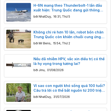
H-6N mang theo Thunderbolt-1 lần đầu
xuất hiện: Trung Quốc đang gửi thông
điệp gì tới các nhóm tàu sân bay?
bởi
NhatDuy
,
16:31, Thứ 5
Không chỉ rẻ hơn 10 lần, robot bốn chân
Trung Quốc còn khiến chuỗi cung ứng
phương Tây rơi vào thế khó như thế nào?
bởi
Mr Bens
,
15:54, Thứ 2
Nếu đã nhiễm HPV, vắc xin điều trị có thể
là hy vọng trong tương lai?
bởi
Jinu
,
01/08/2026
Vì sao con người khó sống quá 100 tuổi?
Câu trả lời có thể bắt nguồn từ 200 triệu
năm trước
bởi
NhatDuy
,
31/07/2026