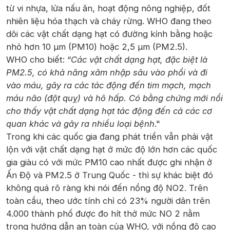
từ vi nhựa, lửa nấu ăn, hoạt động nông nghiệp, đốt
nhiên liệu hóa thạch và cháy rừng. WHO đang theo
dõi các vật chất dạng hạt có đường kính bằng hoặc
nhỏ hơn 10 μm (PM10) hoặc 2,5 μm (PM2.5).
WHO cho biết: “
Các vật chất dạng hạt, đặc biệt là
PM2.5, có khả năng xâm nhập sâu vào phổi và đi
vào máu, gây ra các tác động đến tim mạch, mạch
máu não (đột quỵ) và hô hấp. Có bằng chứng mới nổi
cho thấy vật chất dạng hạt tác động đến cả các cơ
quan khác và gây ra nhiều loại bệnh
."
Trong khi các quốc gia đang phát triển vẫn phải vật
lộn với vật chất dạng hạt ở mức độ lớn hơn các quốc
gia giàu có với mức PM10 cao nhất được ghi nhận ở
Ấn Độ và PM2.5 ở Trung Quốc - thì sự khác biệt đó
không quá rõ ràng khi nói đến nồng độ NO2. Trên
toàn cầu, theo ước tính chỉ có 23% người dân trên
4.000 thành phố được đo hít thở mức NO 2 nằm
trong hướng dẫn an toàn của WHO, với nồng độ cao