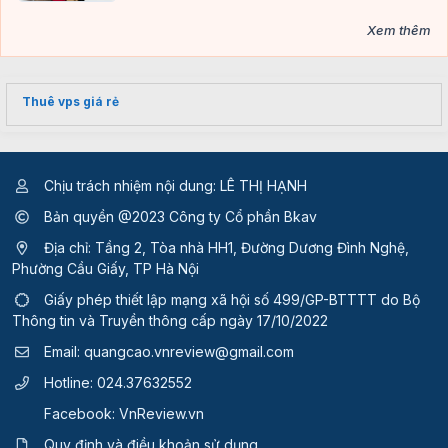
Xem thêm
Thuê vps giá rẻ
Chịu trách nhiệm nội dung: LÊ THỊ HẠNH
Bản quyền @2023 Công ty Cổ phần Bkav
Địa chỉ: Tầng 2, Tòa nhà HH1, Đường Dương Đình Nghệ,
Phường Cầu Giấy, TP Hà Nội
Giấy phép thiết lập mạng xã hội số 499/GP-BTTTT
do Bộ
Thông tin và Truyền thông cấp ngày 17/10/2022
Email:
quangcao.vnreview@gmail.com
Hotline:
024.37632552
Facebook:
VnReview.vn
Quy định và điều khoản sử dụng