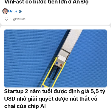
VinFast có bước tiến lớn ở Ấn Độ
Mỹ Lệ
✔
9 giờ trước
Startup 2 năm tuổi được định giá 5,5 tỷ
USD nhờ giải quyết được nút thắt cổ
chai của chip AI