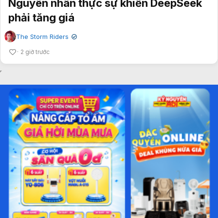
Nguyên nhân thực sự khiến DeepSeek
phải tăng giá
The Storm Riders
✔
2 giờ trước