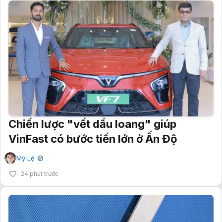
Chiến lược "vết dầu loang" giúp
VinFast có bước tiến lớn ở Ấn Độ
Mỹ Lệ
✔
24 phút trước