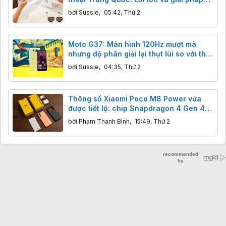
bất ngờ
bởi
Sussie
,
05:42, Thứ 2
Moto G37: Màn hình 120Hz mượt mà
nhưng độ phân giải lại thụt lùi so với thế
hệ trước
bởi
Sussie
,
04:35, Thứ 2
Thông số Xiaomi Poco M8 Power vừa
được tiết lộ: chip Snapdragon 4 Gen 4
và màn hình FHD+ 6,9 inch tần số
bởi
Phạm Thanh Bình
,
15:49, Thứ 2