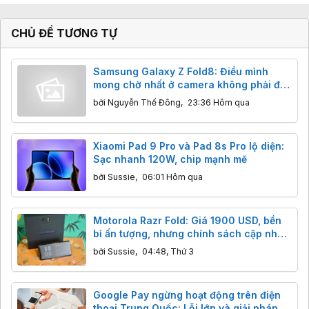
CHỦ ĐỀ TƯƠNG TỰ
Samsung Galaxy Z Fold8: Điều mình
mong chờ nhất ở camera không phải độ
phân giải
bởi
Nguyễn Thế Đông
,
23:36 Hôm qua
Xiaomi Pad 9 Pro và Pad 8s Pro lộ diện:
Sạc nhanh 120W, chip mạnh mẽ
bởi
Sussie
,
06:01 Hôm qua
Motorola Razr Fold: Giá 1900 USD, bền
bỉ ấn tượng, nhưng chính sách cập nhật
có đáng lo?
bởi
Sussie
,
04:48, Thứ 3
Google Pay ngừng hoạt động trên điện
thoại Trung Quốc: Lỗi lớn và giải pháp