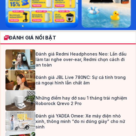
ĐÁNH GIÁ NỔI BẬT
Đánh giá Redmi Headphones Neo: Lần đầu
làm tai nghe over-ear, Redmi chọn cách đi
an toàn
Đánh giá JBL Live 780NC: Sự cá tính trong
cả ngoại hình lẫn chất âm
Những điểm hay dở sau 1 tháng trải nghiệm
Roborock Qrevo 2 Pro
Đánh giá YADEA Omee: Xe máy điện nhỏ
xinh, thông minh “đo ni đóng giày” cho nữ
sinh