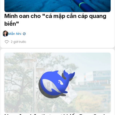
Minh oan cho "cá mập cắn cáp quang
biển"
Mẫn Nhi
✔
2 giờ trước