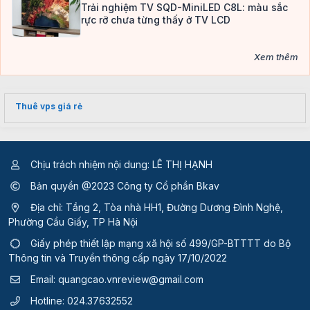
Trải nghiệm TV SQD-MiniLED C8L: màu sắc
rực rỡ chưa từng thấy ở TV LCD
Xem thêm
Thuê vps giá rẻ
Chịu trách nhiệm nội dung: LÊ THỊ HẠNH
Bản quyền @2023 Công ty Cổ phần Bkav
Địa chỉ: Tầng 2, Tòa nhà HH1, Đường Dương Đình Nghệ,
Phường Cầu Giấy, TP Hà Nội
Giấy phép thiết lập mạng xã hội số 499/GP-BTTTT
do Bộ
Thông tin và Truyền thông cấp ngày 17/10/2022
Email:
quangcao.vnreview@gmail.com
Hotline:
024.37632552