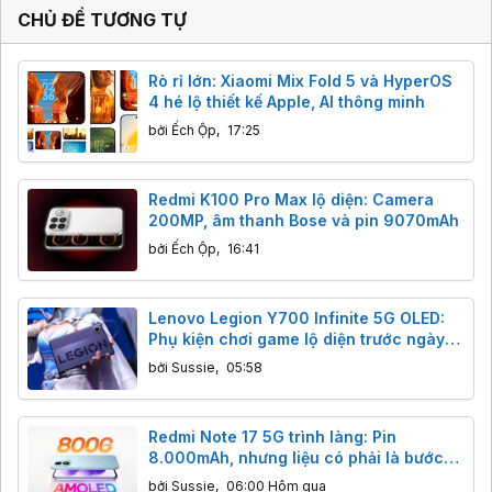
CHỦ ĐỀ TƯƠNG TỰ
Rò rỉ lớn: Xiaomi Mix Fold 5 và HyperOS
4 hé lộ thiết kế Apple, AI thông minh
bởi
Ếch Ộp
,
17:25
Redmi K100 Pro Max lộ diện: Camera
200MP, âm thanh Bose và pin 9070mAh
bởi
Ếch Ộp
,
16:41
Lenovo Legion Y700 Infinite 5G OLED:
Phụ kiện chơi game lộ diện trước ngày
ra mắt
bởi
Sussie
,
05:58
Redmi Note 17 5G trình làng: Pin
8.000mAh, nhưng liệu có phải là bước
lùi?
bởi
Sussie
,
06:00 Hôm qua