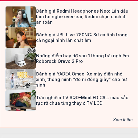
Đánh giá Redmi Headphones Neo: Lần đầu
làm tai nghe over-ear, Redmi chọn cách đi
an toàn
Đánh giá JBL Live 780NC: Sự cá tính trong
cả ngoại hình lẫn chất âm
Những điểm hay dở sau 1 tháng trải nghiệm
Roborock Qrevo 2 Pro
Đánh giá YADEA Omee: Xe máy điện nhỏ
xinh, thông minh “đo ni đóng giày” cho nữ
sinh
Trải nghiệm TV SQD-MiniLED C8L: màu sắc
rực rỡ chưa từng thấy ở TV LCD
Xem thêm