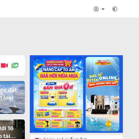
học đắt
 loại
ới 16
 tài