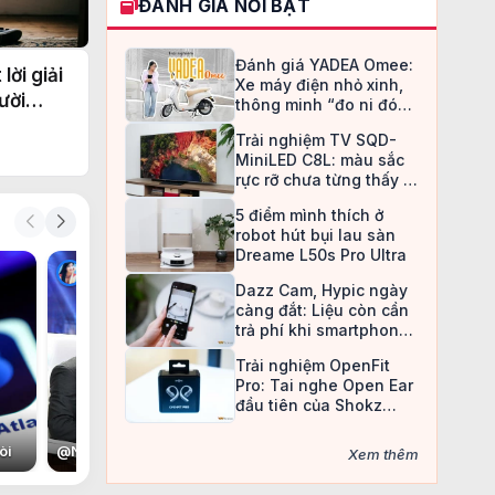
ĐÁNH GIÁ NỔI BẬT
Đánh giá YADEA Omee:
ời giải
Xe máy điện nhỏ xinh,
ười
thông minh “đo ni đóng
giày” cho nữ sinh
Trải nghiệm TV SQD-
MiniLED C8L: màu sắc
rực rỡ chưa từng thấy ở
TV LCD
5 điểm mình thích ở
robot hút bụi lau sàn
Dreame L50s Pro Ultra
C
Dazz Cam, Hypic ngày
càng đắt: Liệu còn cần
trả phí khi smartphone
đã làm được tất cả?
Trải nghiệm OpenFit
Pro: Tai nghe Open Ear
đầu tiên của Shokz
trang bị công nghệ khử
ồn
òi
@
Nan Đắc Hữu Tình Nhân
@
Christine May
@
Con voi còi
@
T
Xem thêm