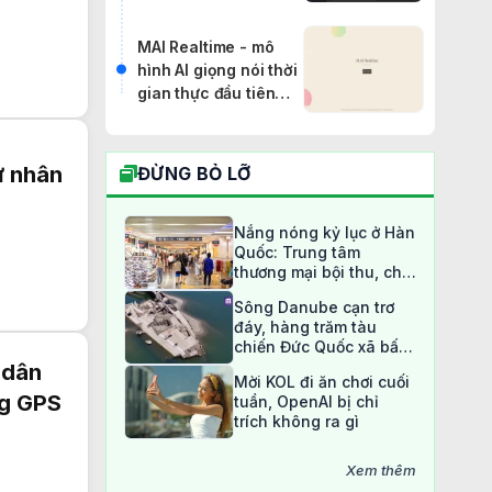
công việc doanh
nghiệp: Thông tin
MAI Realtime - mô
bạn cần biết
hình AI giọng nói thời
gian thực đầu tiên
của Microsoft, có hỗ
trợ tiếng Việt
ử nhân
ĐỪNG BỎ LỠ
Nắng nóng kỷ lục ở Hàn
Quốc: Trung tâm
thương mại bội thu, chợ
truyền thống ế ẩm
Sông Danube cạn trơ
đáy, hàng trăm tàu
chiến Đức Quốc xã bất
ngờ lộ diện sau 80 năm
 dân
Mời KOL đi ăn chơi cuối
ng GPS
tuần, OpenAI bị chỉ
trích không ra gì
Xem thêm