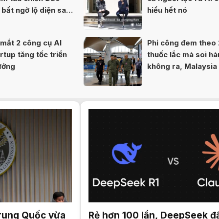
bất ngờ lộ diện sau
hiểu hết nó
mắt 2 công cụ AI
Phi công đem theo 
rtup tăng tốc triển
thuốc lắc mà soi hà
tưởng
không ra, Malaysia
khắc phục lỗ hổng a
Trung Quốc vừa
Rẻ hơn 100 lần, DeepSeek đ