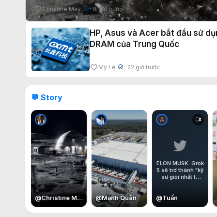
Christine May
8 giờ trước
✔
HP, Asus và Acer bắt đầu sử d
DRAM của Trung Quốc
Mỹ Lệ
22 giờ trước
✔
💬 Story
A
ELON MUSK: Grok
5 sẽ trở thành "kỹ
sư giỏi nhất từ
trước đến nay".
@
Christine May
@
Mạnh Quân
@
Tuấn