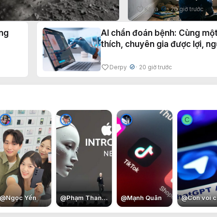
khoản mạng xã hội
Kaya
20 giờ trước
✔
ụng
AI chẩn đoán bệnh: Cùng một l
thích, chuyên gia được lợi, ng
thường bị hại?
Derpy
20 giờ trước
✔
C
@
Ngọc Yến
@
Phạm Thanh Bình
@
Mạnh Quân
@
Con voi c