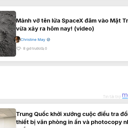
Mảnh vỡ tên lửa SpaceX đâm vào Mặt T
vừa xảy ra hôm nay! (video)
Christine May
✔
8 giờ trước
0
Trung Quốc khởi xướng cuộc điều tra đối
thiết bị văn phòng in ấn và photocopy 