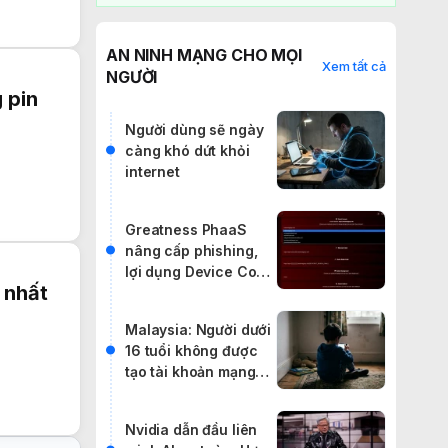
AN NINH MẠNG CHO MỌI
Xem tất cả
NGƯỜI
g pin
Người dùng sẽ ngày
càng khó dứt khỏi
internet
Greatness PhaaS
nâng cấp phishing,
lợi dụng Device Code
 nhất
để vượt MFA
Malaysia: Người dưới
16 tuổi không được
tạo tài khoản mạng
xã hội
Nvidia dẫn đầu liên