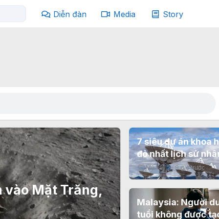
Diễn đàn
Media
Story
7 siêu dự án khoa 
đỏ nhất lịch sử nhân
Mỹ Lệ
9 giờ trước
✔
 vào Mặt Trăng,
Malaysia: Người dư
tuổi không được tạo