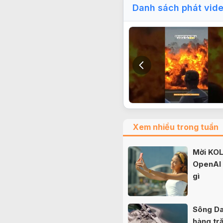
Danh sách phát vid
Xem nhiều trong tuần
Mời KOL 
OpenAI b
gì
Sông Da
hàng tr