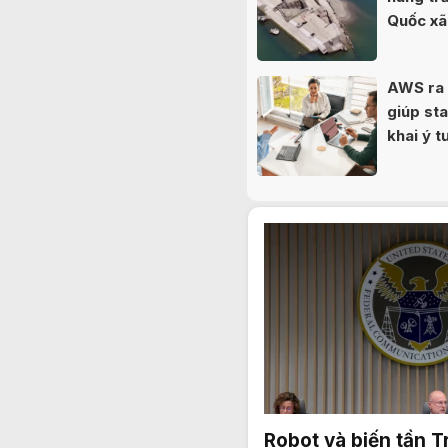
Quốc xã 
80 năm
AWS ra 
giúp sta
khai ý 
Robot và biến tần 