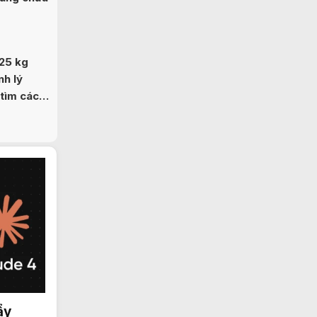
25 kg
nh lý
 tìm cách
n ninh
ẩy