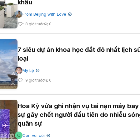
khẩu
From Beijing with Love
✔
8 giờ trước
0
7 siêu dự án khoa học đắt đỏ nhất lịch s
loại
Mỹ Lệ
✔
9 giờ trước
0
Hoa Kỳ vừa ghi nhận vụ tai nạn máy bay
sự gây chết người đầu tiên do nhiễu só
quân sự
C
Con voi còi
✔