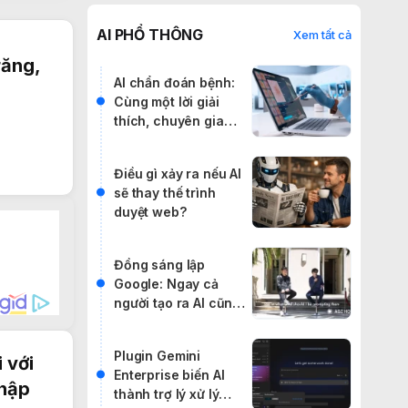
AI PHỔ THÔNG
Xem tất cả
răng,
AI chẩn đoán bệnh:
Cùng một lời giải
thích, chuyên gia
được lợi, người
thường bị hại?
Điều gì xảy ra nếu AI
sẽ thay thế trình
duyệt web?
Đồng sáng lập
Google: Ngay cả
người tạo ra AI cũng
chưa hiểu hết nó
Plugin Gemini
 với
Enterprise biến AI
nhập
thành trợ lý xử lý