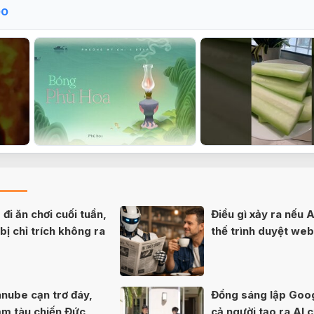
eo
đi ăn chơi cuối tuần,
Điều gì xảy ra nếu A
ị chỉ trích không ra
thế trình duyệt we
nube cạn trơ đáy,
Đồng sáng lập Goo
ăm tàu chiến Đức
cả người tạo ra AI 