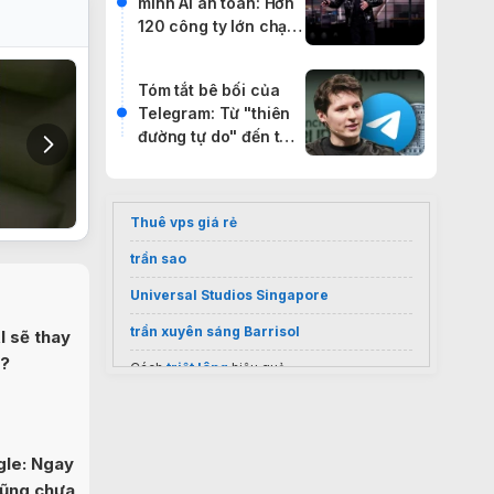
minh AI an toàn: Hơn
120 công ty lớn chạy
đua bảo vệ AI nguồn
mở
Tóm tắt bê bối của
Telegram: Từ "thiên
đường tự do" đến tâm
điểm điều tra của
nhiều quốc gia
Thuê vps giá rẻ
trần sao
Universal Studios Singapore
trần xuyên sáng Barrisol
I sẽ thay
b?
Cách
triệt lông
hiệu quả
Sốc nặng giá
điều hoà Casper 9000
inverter
2026
Vietnam visa services
gle: Ngay
cũng chưa