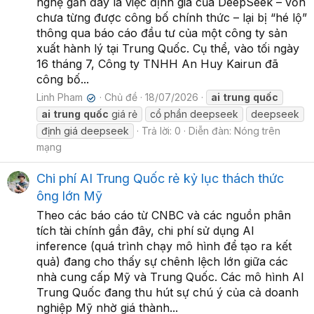
nghệ gần đây là việc định giá của DeepSeek – vốn
chưa từng được công bố chính thức – lại bị “hé lộ”
thông qua báo cáo đầu tư của một công ty sản
xuất hành lý tại Trung Quốc. Cụ thể, vào tối ngày
16 tháng 7, Công ty TNHH An Huy Kairun đã
công bố...
Linh Pham
Chủ đề
18/07/2026
ai
trung
quốc
✔
ai
trung
quốc
giá rẻ
cổ phần deepseek
deepseek
định giá deepseek
Trả lời: 0
Diễn đàn:
Nóng trên
mạng
Chi phí AI Trung Quốc rẻ kỷ lục thách thức
ông lớn Mỹ
Theo các báo cáo từ CNBC và các nguồn phân
tích tài chính gần đây, chi phí sử dụng AI
inference (quá trình chạy mô hình để tạo ra kết
quả) đang cho thấy sự chênh lệch lớn giữa các
nhà cung cấp Mỹ và Trung Quốc. Các mô hình AI
Trung Quốc đang thu hút sự chú ý của cả doanh
nghiệp Mỹ nhờ giá thành...