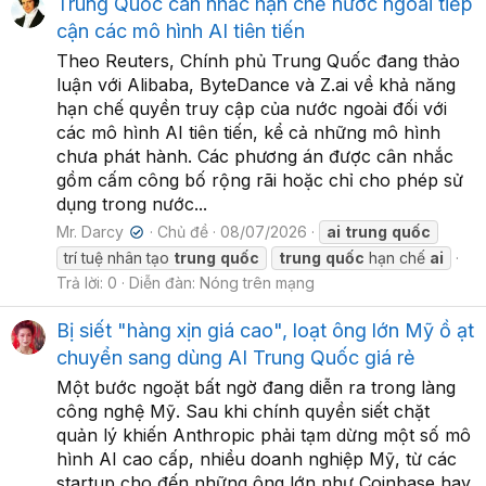
Trung Quốc cân nhắc hạn chế nước ngoài tiếp
cận các mô hình AI tiên tiến
Theo Reuters, Chính phủ Trung Quốc đang thảo
luận với Alibaba, ByteDance và Z.ai về khả năng
hạn chế quyền truy cập của nước ngoài đối với
các mô hình AI tiên tiến, kể cả những mô hình
chưa phát hành. Các phương án được cân nhắc
gồm cấm công bố rộng rãi hoặc chỉ cho phép sử
dụng trong nước...
Mr. Darcy
Chủ đề
08/07/2026
ai
trung
quốc
✔
trí tuệ nhân tạo
trung
quốc
trung
quốc
hạn chế
ai
Trả lời: 0
Diễn đàn:
Nóng trên mạng
Bị siết "hàng xịn giá cao", loạt ông lớn Mỹ ồ ạt
chuyển sang dùng AI Trung Quốc giá rẻ
Một bước ngoặt bất ngờ đang diễn ra trong làng
công nghệ Mỹ. Sau khi chính quyền siết chặt
quản lý khiến Anthropic phải tạm dừng một số mô
hình AI cao cấp, nhiều doanh nghiệp Mỹ, từ các
startup cho đến những ông lớn như Coinbase hay