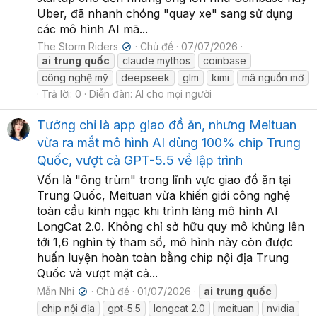
Uber, đã nhanh chóng "quay xe" sang sử dụng
các mô hình AI mã...
The Storm Riders
Chủ đề
07/07/2026
✔
ai
trung
quốc
claude mythos
coinbase
công nghệ mỹ
deepseek
glm
kimi
mã nguồn mở
Trả lời: 0
Diễn đàn:
AI cho mọi người
Tưởng chỉ là app giao đồ ăn, nhưng Meituan
vừa ra mắt mô hình AI dùng 100% chip Trung
Quốc, vượt cả GPT-5.5 về lập trình
Vốn là "ông trùm" trong lĩnh vực giao đồ ăn tại
Trung Quốc, Meituan vừa khiến giới công nghệ
toàn cầu kinh ngạc khi trình làng mô hình AI
LongCat 2.0. Không chỉ sở hữu quy mô khủng lên
tới 1,6 nghìn tỷ tham số, mô hình này còn được
huấn luyện hoàn toàn bằng chip nội địa Trung
Quốc và vượt mặt cả...
Mẫn Nhi
Chủ đề
01/07/2026
ai
trung
quốc
✔
chip nội địa
gpt-5.5
longcat 2.0
meituan
nvidia