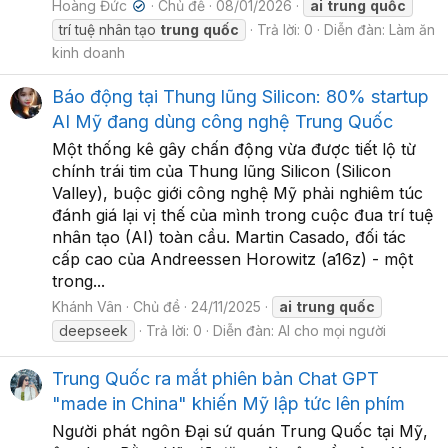
Hoàng Đức
Chủ đề
08/01/2026
ai
trung
quốc
✔
trí tuệ nhân tạo
trung
quốc
Trả lời: 0
Diễn đàn:
Làm ăn
kinh doanh
Báo động tại Thung lũng Silicon: 80% startup
AI Mỹ đang dùng công nghệ Trung Quốc
Một thống kê gây chấn động vừa được tiết lộ từ
chính trái tim của Thung lũng Silicon (Silicon
Valley), buộc giới công nghệ Mỹ phải nghiêm túc
đánh giá lại vị thế của mình trong cuộc đua trí tuệ
nhân tạo (AI) toàn cầu. Martin Casado, đối tác
cấp cao của Andreessen Horowitz (a16z) - một
trong...
Khánh Vân
Chủ đề
24/11/2025
ai
trung
quốc
deepseek
Trả lời: 0
Diễn đàn:
AI cho mọi người
Trung Quốc ra mắt phiên bản Chat GPT
"made in China" khiến Mỹ lập tức lên phím
Người phát ngôn Đại sứ quán Trung Quốc tại Mỹ,