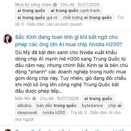
Nhai kỹ sống chậm
Chủ đề
15/07/2026
✔
ai
trung
quốc
ai
trung
quốc
cạnh tranh
ai
trung
quốc
giá rẻ
chất lượng
ai
trung
quốc
Trả
lời: 0
Diễn đàn:
Làm ăn kinh doanh
Bắc Kinh đang toan tính gì khi bất ngờ cho
phép các ông lớn AI mua chip Nvidia H200?
Dù Mỹ đã bật đèn xanh cho Nvidia xuất khẩu
dòng chip AI mạnh mẽ H200 sang Trung Quốc từ
đầu năm nay, nhưng chính Bắc Kinh lại là bên chủ
động "phanh" các doanh nghiệp trong nước mua
gom dòng chip này. Tuy nhiên, gió đang đổi chiều
khi một số ông lớn công nghệ Trung Quốc bắt
đầu được phép tiếp...
Mẫn Nhi
Chủ đề
10/07/2026
ai
trung
quốc
✔
alibaba
bán dẫn
trung
quốc
bytedance
chip
ai
deepseek
nvidia h200
Trả lời: 0
Diễn đàn:
AI cho
mọi người