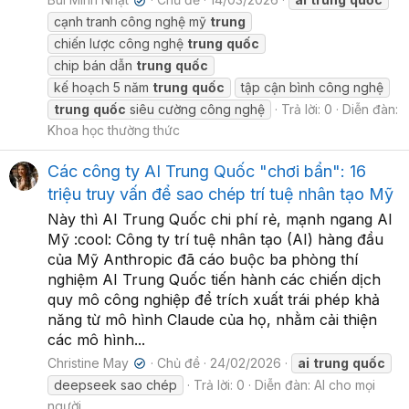
✔
cạnh tranh công nghệ mỹ
trung
chiến lược công nghệ
trung
quốc
chip bán dẫn
trung
quốc
kế hoạch 5 năm
trung
quốc
tập cận bình công nghệ
trung
quốc
siêu cường công nghệ
Trả lời: 0
Diễn đàn:
Khoa học thường thức
Các công ty AI Trung Quốc "chơi bẩn": 16
triệu truy vấn để sao chép trí tuệ nhân tạo Mỹ
Này thì AI Trung Quốc chi phí rẻ, mạnh ngang AI
Mỹ :cool: Công ty trí tuệ nhân tạo (AI) hàng đầu
của Mỹ Anthropic đã cáo buộc ba phòng thí
nghiệm AI Trung Quốc tiến hành các chiến dịch
quy mô công nghiệp để trích xuất trái phép khả
năng từ mô hình Claude của họ, nhằm cải thiện
các mô hình...
Christine May
Chủ đề
24/02/2026
ai
trung
quốc
✔
deepseek sao chép
Trả lời: 0
Diễn đàn:
AI cho mọi
người