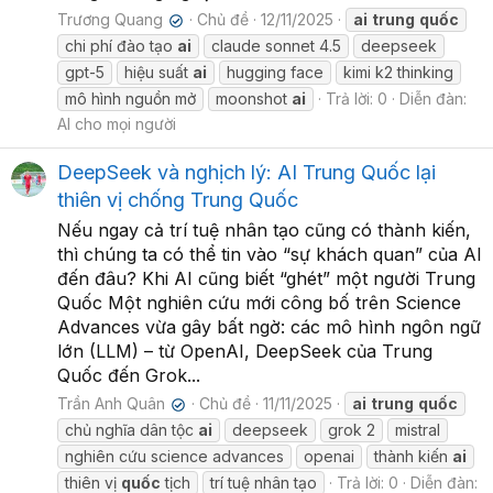
Trương Quang
Chủ đề
12/11/2025
ai
trung
quốc
✔
chi phí đào tạo
ai
claude sonnet 4.5
deepseek
gpt-5
hiệu suất
ai
hugging face
kimi k2 thinking
mô hình nguồn mở
moonshot
ai
Trả lời: 0
Diễn đàn:
AI cho mọi người
DeepSeek và nghịch lý: AI Trung Quốc lại
thiên vị chống Trung Quốc
Nếu ngay cả trí tuệ nhân tạo cũng có thành kiến,
thì chúng ta có thể tin vào “sự khách quan” của AI
đến đâu? Khi AI cũng biết “ghét” một người Trung
Quốc Một nghiên cứu mới công bố trên Science
Advances vừa gây bất ngờ: các mô hình ngôn ngữ
lớn (LLM) – từ OpenAI, DeepSeek của Trung
Quốc đến Grok...
Trần Anh Quân
Chủ đề
11/11/2025
ai
trung
quốc
✔
chủ nghĩa dân tộc
ai
deepseek
grok 2
mistral
nghiên cứu science advances
openai
thành kiến
ai
thiên vị
quốc
tịch
trí tuệ nhân tạo
Trả lời: 0
Diễn đàn: