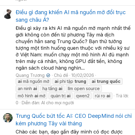
Điều gì đang khiến AI mã nguồn mở đổi trục
sang châu Á?
Điều gì xảy ra khi AI mã nguồn mở mạnh nhất thế
giới không còn đến từ phương Tây mà dịch
chuyển hẳn sang Trung Quốc? Bạn thử tưởng
tượng một tình huống quen thuộc với nhiều kỹ sư
ở Việt Nam: muốn chạy một mô hình AI đủ mạnh
trên máy cá nhân, không GPU đắt tiền, không
ngân sách cloud hàng nghìn...
Quang Trương
Chủ đề
10/02/2026
✔
ai
mã nguồn mở
ai
phi tập
trung
ai
trung
quốc
an ninh
ai
hạ tầng
ai
llm open source
mô hình
ai
mở
quản trị
ai
qwen2
rủi ro
ai
Trả lời:
0
Diễn đàn:
AI cho mọi người
Trung Quốc bứt tốc AI: CEO DeepMind nói chỉ
kém phương Tây vài tháng
Chào các bạn, dạo gần đây mình có đọc được