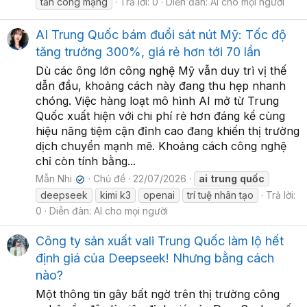
tấn công mạng
Trả lời: 0
Diễn đàn:
AI cho mọi người
AI Trung Quốc bám đuổi sát nút Mỹ: Tốc độ
tăng trưởng 300%, giá rẻ hơn tới 70 lần
Dù các ông lớn công nghệ Mỹ vẫn duy trì vị thế
dẫn đầu, khoảng cách này đang thu hẹp nhanh
chóng. Việc hàng loạt mô hình AI mở từ Trung
Quốc xuất hiện với chi phí rẻ hơn đáng kể cùng
hiệu năng tiệm cận đỉnh cao đang khiến thị trường
dịch chuyển mạnh mẽ. Khoảng cách công nghệ
chỉ còn tính bằng...
Mẫn Nhi
Chủ đề
22/07/2026
ai
trung
quốc
✔
deepseek
kimi k3
openai
trí tuệ nhân tạo
Trả lời:
0
Diễn đàn:
AI cho mọi người
Công ty sản xuất vali Trung Quốc làm lộ hết
định giá của Deepseek! Nhưng bằng cách
nào?
Một thông tin gây bất ngờ trên thị trường công