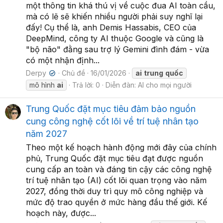
một thông tin khá thú vị về cuộc đua AI toàn cầu,
mà có lẽ sẽ khiến nhiều người phải suy nghĩ lại
đấy! Cụ thể là, anh Demis Hassabis, CEO của
DeepMind, công ty AI thuộc Google và cũng là
"bộ não" đằng sau trợ lý Gemini đình đám - vừa
có một nhận định...
Derpy
Chủ đề
16/01/2026
ai
trung
quốc
✔
mô hình
ai
Trả lời: 0
Diễn đàn:
AI cho mọi người
Trung Quốc đặt mục tiêu đảm bảo nguồn
cung công nghệ cốt lõi về trí tuệ nhân tạo
năm 2027
Theo một kế hoạch hành động mới đây của chính
phủ, Trung Quốc đặt mục tiêu đạt được nguồn
cung cấp an toàn và đáng tin cậy các công nghệ
trí tuệ nhân tạo (AI) cốt lõi quan trọng vào năm
2027, đồng thời duy trì quy mô công nghiệp và
mức độ trao quyền ở mức hàng đầu thế giới. Kế
hoạch này, được...