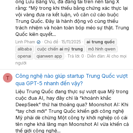
ông Lưu Bằng Vũ, đã đăng tải trên nền tảng X
rằng: “Mỹ trong khi thiếu bằng chứng xác thực lại
vội vàng đưa ra kết luận, vô căn cứ cáo buộc
Trung Quốc. Đây là hành động vô cùng thiếu
trách nhiệm và hoàn toàn bóp méo sự thật. Trung
Quốc kiên quyết...
Linh Pham
Chủ đề
15/11/2025
ai
trung
quốc
✔
alibaba
cuộc chiến
ai
mỹ
trung
mô hình qwen
openai
qianwen app
Trả lời: 0
Diễn đàn:
AI cho mọi
người
Công nghệ nào giúp startup Trung Quốc vượt
T
qua GPT-5 nhanh đến vậy?
Liệu Trung Quốc đang thực sự vượt qua Mỹ trong
cuộc đua AI, hay đây chỉ là “khoảnh khắc
DeepSeek” thứ hai thoáng qua? Moonshot AI: Khi
“tay chơi mới” Trung Quốc khiến giới công nghệ
Mỹ phải dè chừng Một công ty khởi nghiệp có cái
tên nghe khá lãng mạn Moonshot AI vừa khiến cả
thế giới công nghệ...