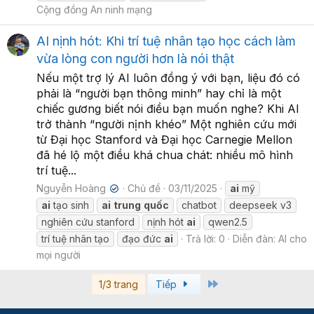
Cộng đồng An ninh mạng
AI nịnh hót: Khi trí tuệ nhân tạo học cách làm
vừa lòng con người hơn là nói thật
Nếu một trợ lý AI luôn đồng ý với bạn, liệu đó có
phải là “người bạn thông minh” hay chỉ là một
chiếc gương biết nói điều bạn muốn nghe? Khi AI
trở thành “người nịnh khéo” Một nghiên cứu mới
từ Đại học Stanford và Đại học Carnegie Mellon
đã hé lộ một điều khá chua chát: nhiều mô hình
trí tuệ...
Nguyễn Hoàng
Chủ đề
03/11/2025
ai
mỹ
✔
ai
tạo sinh
ai
trung
quốc
chatbot
deepseek v3
nghiên cứu stanford
nịnh hót
ai
qwen2.5
trí tuệ nhân tạo
đạo đức
ai
Trả lời: 0
Diễn đàn:
AI cho
mọi người
Last
1/3 trang
Tiếp