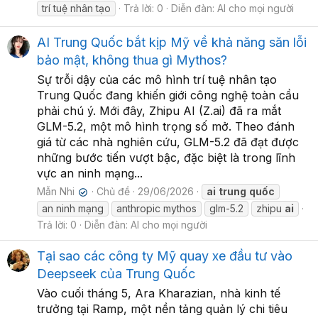
trí tuệ nhân tạo
Trả lời: 0
Diễn đàn:
AI cho mọi người
AI Trung Quốc bắt kịp Mỹ về khả năng săn lỗi
bảo mật, không thua gì Mythos?
Sự trỗi dậy của các mô hình trí tuệ nhân tạo
Trung Quốc đang khiến giới công nghệ toàn cầu
phải chú ý. Mới đây, Zhipu AI (Z.ai) đã ra mắt
GLM-5.2, một mô hình trọng số mở. Theo đánh
giá từ các nhà nghiên cứu, GLM-5.2 đã đạt được
những bước tiến vượt bậc, đặc biệt là trong lĩnh
vực an ninh mạng...
Mẫn Nhi
Chủ đề
29/06/2026
ai
trung
quốc
✔
an ninh mạng
anthropic mythos
glm-5.2
zhipu
ai
Trả lời: 0
Diễn đàn:
AI cho mọi người
Tại sao các công ty Mỹ quay xe đầu tư vào
Deepseek của Trung Quốc
Vào cuối tháng 5, Ara Kharazian, nhà kinh tế
trưởng tại Ramp, một nền tảng quản lý chi tiêu