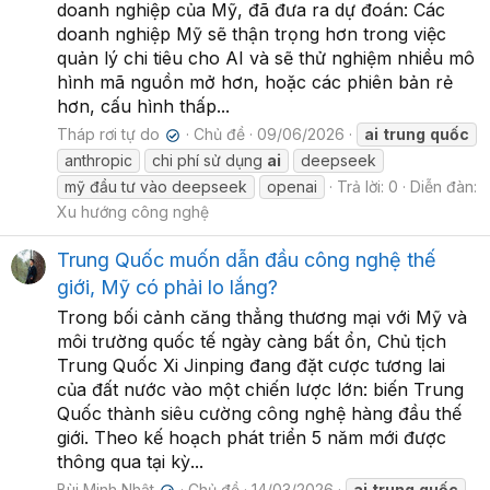
doanh nghiệp của Mỹ, đã đưa ra dự đoán: Các
doanh nghiệp Mỹ sẽ thận trọng hơn trong việc
quản lý chi tiêu cho AI và sẽ thử nghiệm nhiều mô
hình mã nguồn mở hơn, hoặc các phiên bản rẻ
hơn, cấu hình thấp...
Tháp rơi tự do
Chủ đề
09/06/2026
ai
trung
quốc
✔
anthropic
chi phí sử dụng
ai
deepseek
mỹ đầu tư vào deepseek
openai
Trả lời: 0
Diễn đàn:
Xu hướng công nghệ
Trung Quốc muốn dẫn đầu công nghệ thế
giới, Mỹ có phải lo lắng?
Trong bối cảnh căng thẳng thương mại với Mỹ và
môi trường quốc tế ngày càng bất ổn, Chủ tịch
Trung Quốc Xi Jinping đang đặt cược tương lai
của đất nước vào một chiến lược lớn: biến Trung
Quốc thành siêu cường công nghệ hàng đầu thế
giới. Theo kế hoạch phát triển 5 năm mới được
thông qua tại kỳ...
Bùi Minh Nhật
Chủ đề
14/03/2026
ai
trung
quốc