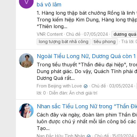
V
bá võ lâm
1. Hàng long thập bát chưởng Rồng là lin
Trong kiếm hiệp Kim Dung, Hàng long thập
“Thiên long...
VNR Content
Chủ đề
07/05/2024
dương
quá
long tượng bát nhã công
tiêu phong
Trả lời: 
Ngoài Tiểu Long Nữ, Dương Quá còn 1 v
Trong tiểu thuyết "Thần điêu đại hiệp", 
Dung phát giác. Do vậy, Quách Tĩnh phải 
Dương Quá rất...
From Beijing with Love
Chủ đề
03/05/2024
✔
lời: 0
Diễn đàn:
Ăn chơi giải trí
Nhan sắc Tiểu Long Nữ trong “Thần Đi
Cách đây vài ngày, đoàn làm phim Thần Đi
luôn được chú ý nhất mỗi lần công bố các
Tạo...
Nan Đắc Hữu Tình Nhân
Chủ đề
15/01/2024
✔