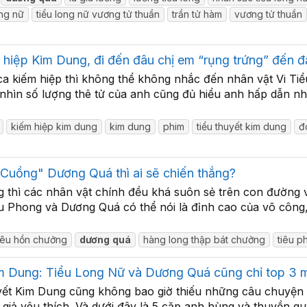
ong nữ
tiểu long nữ vương tử thuần
trần tử hàm
vương tử thuần
hiệp Kim Dung, đi đến đâu chị em “rụng trứng” đến đ
 ca kiếm hiệp thì không thể không nhắc đến nhân vật Vi Ti
 nhìn số lượng thê tử của anh cũng đủ hiểu anh hấp dẫn nh
kiếm hiệp kim dung
kim dung
phim
tiểu thuyết kim dung
đ
Cuồng" Dương Quá thì ai sẽ chiến thắng?
 thì các nhân vật chính đều khá suôn sẻ trên con đường 
iêu Phong và Dương Quá có thể nói là đỉnh cao của võ công,
iêu hồn chưởng
dương
quá
hàng long thập bát chưởng
tiêu p
Kim Dung: Tiểu Long Nữ và Dương Quá cũng chỉ top 3 m
yết Kim Dung cũng không bao giờ thiếu những câu chuyện tì
giả yêu thích. Và dưới đây là 5 cặp anh hùng và thuyền q