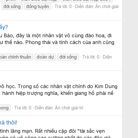
đời sống
đổng tuyền
Trả lời: 0
Diễn đàn:
Ăn chơi giải
ấy?
ểu Bảo, đây là một nhân vật vô cùng đào hoa, đi
ư thế nào. Phong thái và tính cách của anh cũng
oàn chính thuần
đoàn dự
đời sống
Trả lời: 0
Diễn
võ học. Trong số các nhân vật chính do Kim Dung
 hành hiệp trượng nghĩa, khiến giang hồ phải nể
hong
Trả lời: 0
Diễn đàn:
Ăn chơi giải trí
à thôi!
nh lãng mạn. Rất nhiều cặp đôi "tài sắc vẹn
uyên có võ công cao cường nhất do các độc giả