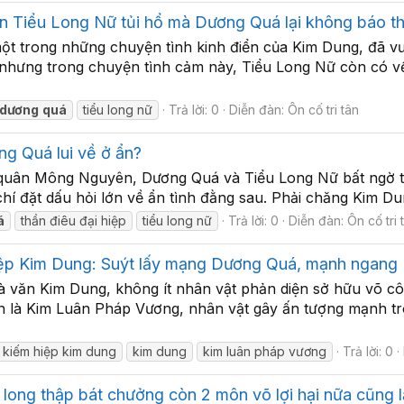
ến Tiểu Long Nữ tủi hổ mà Dương Quá lại không báo t
t trong những chuyện tình kinh điển của Kim Dung, đã vư
 nhưng trong chuyện tình cảm này, Tiểu Long Nữ còn có vế
dương
quá
tiểu long nữ
Trả lời: 0
Diễn đàn:
Ôn cố tri tân
ng Quá lui về ở ẩn?
i quân Mông Nguyên, Dương Quá và Tiểu Long Nữ bất ngờ từ 
 chí đặt dấu hỏi lớn về ẩn tình đằng sau. Phải chăng Kim Du
á
thần điêu đại hiệp
tiểu long nữ
Trả lời: 0
Diễn đàn:
Ôn cố tri 
iệp Kim Dung: Suýt lấy mạng Dương Quá, mạnh ngang N
hà văn Kim Dung, không ít nhân vật phản diện sở hữu võ 
nh là Kim Luân Pháp Vương, nhân vật gây ấn tượng mạnh tro
kiếm hiệp kim dung
kim dung
kim luân pháp vương
Trả lời: 0
ong thập bát chưởng còn 2 môn võ lợi hại nữa cũng lấ