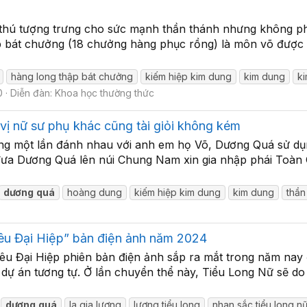
h thú tượng trưng cho sức mạnh thần thánh nhưng không ph
 bát chưởng (18 chưởng hàng phục rồng) là môn võ được c
hàng long thập bát chưởng
kiếm hiệp kim dung
kim dung
k
0
Diễn đàn:
Khoa học thường thức
ị nữ sư phụ khác cũng tài giỏi không kém
trong một lần đánh nhau với anh em họ Võ, Dương Quá sử 
đưa Dương Quá lên núi Chung Nam xin gia nhập phái Toàn C
dương
quá
hoàng dung
kiếm hiệp kim dung
kim dung
thần
êu Đại Hiệp” bản điện ảnh năm 2024
êu Đại Hiệp phiên bản điện ảnh sắp ra mắt trong năm nay 
 dự án tương tự. Ở lần chuyển thể này, Tiểu Long Nữ sẽ d
dương
quá
la gia lương
lương tiểu long
nhan sắc tiểu long n