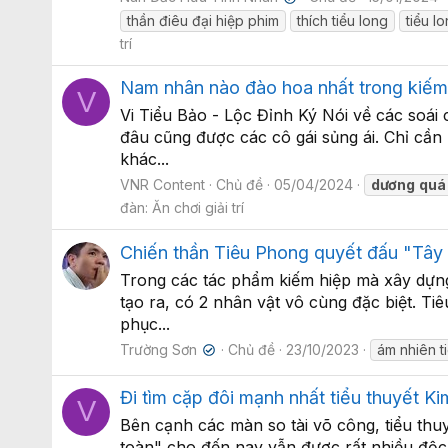
thần điêu đại hiệp phim
thích tiểu long
tiểu l
trí
Nam nhân nào đào hoa nhất trong kiếm 
V
Vi Tiểu Bảo - Lộc Đỉnh Ký Nói về các soái
đâu cũng được các cô gái sủng ái. Chỉ cần
khác...
VNR Content
Chủ đề
05/04/2024
dương
quá
đàn:
Ăn chơi giải trí
Chiến thần Tiêu Phong quyết đấu "Tây 
Trong các tác phẩm kiếm hiệp mà xây dựng
tạo ra, có 2 nhân vật vô cùng đặc biệt. T
phục...
Trường Sơn
Chủ đề
23/10/2023
ám nhiên t
✔
Đi tìm cặp đôi mạnh nhất tiểu thuyết 
V
Bên cạnh các màn so tài võ công, tiểu thu
toàn" cho đến nay vẫn được rất nhiều độc 