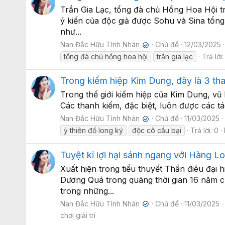
Trần Gia Lạc, tổng đà chủ Hồng Hoa Hội t
ý kiến của độc giả được Sohu và Sina tổng 
như...
Nan Đắc Hữu Tình Nhân
Chủ đề
12/03/2025
✔
tổng đà chủ hồng hoa hội
trần gia lạc
Trả lời:
Trong kiếm hiệp Kim Dung, đây là 3 th
Trong thế giới kiếm hiệp của Kim Dung, vũ
Các thanh kiếm, đặc biệt, luôn được các tác
Nan Đắc Hữu Tình Nhân
Chủ đề
11/03/2025
✔
ỷ thiên đồ long ký
độc cô cầu bại
Trả lời: 0
Tuyệt kĩ lợi hại sánh ngang với Hàng L
Xuất hiện trong tiểu thuyết Thần điêu đại
Dương Quá trong quãng thời gian 16 năm 
trong những...
Nan Đắc Hữu Tình Nhân
Chủ đề
11/03/2025
✔
chơi giải trí