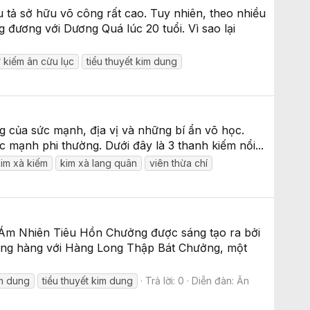
tả sở hữu võ công rất cao. Tuy nhiên, theo nhiều
 đương với Dương Quá lúc 20 tuổi. Vì sao lại
ư kiếm ân cừu lục
tiểu thuyết kim dung
ng của sức mạnh, địa vị và những bí ẩn võ học.
ức mạnh phi thường. Dưới đây là 3 thanh kiếm nổi...
kim xà kiếm
kim xà lang quân
viên thừa chí
g, Ám Nhiên Tiêu Hồn Chưởng được sáng tạo ra bởi
ang hàng với Hàng Long Thập Bát Chưởng, một
m dung
tiểu thuyết kim dung
Trả lời: 0
Diễn đàn:
Ăn