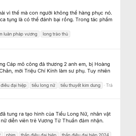
ải vì thế mà con người không thể hàng phục nó.
a tụng là có thể đánh bại rồng. Trong tác phẩm
im luân pháp vương
long trảo thủ
dụng Cáp mô công đả thương 2 anh em, bị Hoàng
hân, mời Triệu Chí Kính làm sư phụ. Tuy nhiên
 điêu đại hiệp
tiểu long nữ
tiểu thuyết kim dung
Trả
đã tung ra tạo hình của Tiểu Long Nữ, nhân vật
o nữ diễn viên trẻ Vương Tử Thuần đảm nhận.
ữ
phim
thần điêu đại hiệp
thần điêu đại hiệp 2024