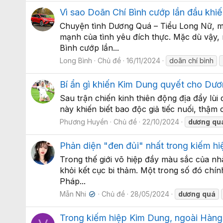
Vì sao Doãn Chí Bình cướp lần đầu khi
Chuyện tình Dương Quá – Tiểu Long Nữ, mộ
mạnh của tình yêu đích thực. Mặc dù vậy,
Bình cướp lần...
Long Bình
Chủ đề
16/11/2024
doãn chí bình
Bí ẩn gì khiến Kim Dung quyết cho Dươ
Sau trận chiến kinh thiên động địa đẩy lù
này khiến biết bao độc giả tiếc nuối, thậm
Phương Huyền
Chủ đề
22/10/2024
dương
qu
Phản diện "đen đủi" nhất trong kiếm h
Trong thế giới võ hiệp đầy màu sắc của n
khỏi kết cục bi thảm. Một trong số đó chí
Pháp...
Mẫn Nhi
Chủ đề
28/05/2024
dương
quá
✔
Trong kiếm hiệp Kim Dung, ngoài Hàng l