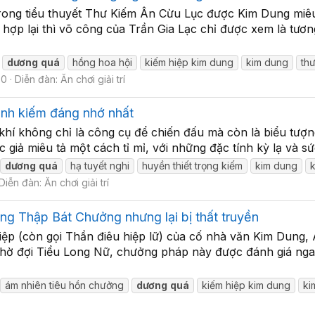
rong tiểu thuyết Thư Kiếm Ân Cừu Lục được Kim Dung miêu 
hợp lại thì võ công của Trần Gia Lạc chỉ được xem là tương
dương
quá
hồng hoa hội
kiếm hiệp kim dung
kim dung
th
 0
Diễn đàn:
Ăn chơi giải trí
anh kiếm đáng nhớ nhất
 khí không chỉ là công cụ để chiến đấu mà còn là biểu tượ
 giả miêu tả một cách tỉ mỉ, với những đặc tính kỳ lạ và s
dương
quá
hạ tuyết nghi
huyền thiết trọng kiếm
kim dung
Diễn đàn:
Ăn chơi giải trí
ong Thập Bát Chưởng nhưng lại bị thất truyền
 hiệp (còn gọi Thần điêu hiệp lữ) của cố nhà văn Kim Dun
chờ đợi Tiểu Long Nữ, chưởng pháp này được đánh giá ng
ám nhiên tiêu hồn chưởng
dương
quá
kiếm hiệp kim dung
ki