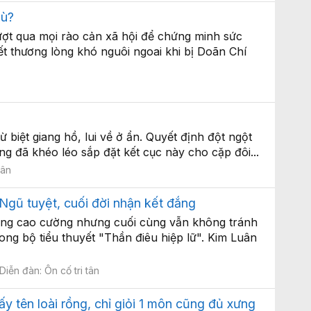
hù?
ợt qua mọi rào cản xã hội để chứng minh sức
t thương lòng khó nguôi ngoai khi bị Doãn Chí
biệt giang hồ, lui về ở ẩn. Quyết định đột ngột
ng đã khéo léo sắp đặt kết cục này cho cặp đôi...
tân
gũ tuyệt, cuối đời nhận kết đắng
công cao cường nhưng cuối cùng vẫn không tránh
ng bộ tiểu thuyết "Thần điêu hiệp lữ". Kim Luân
Diễn đàn:
Ôn cố tri tân
y tên loài rồng, chỉ giỏi 1 môn cũng đủ xưng