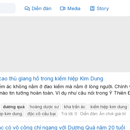
Diễn đàn
Media
Story
cao thủ giang hồ trong kiếm hiệp Kim Dung
iểm ác không nằm ở đao kiếm mà nằm ở lòng người. Chính v
 nào tin tưởng hoàn toàn. Ví dụ như câu nói trong Ỷ Thiên 
dương
quá
hoàng dược sư
kha trấn ác
kiếm hiệp kim dung
ệp kim dung
độc cô cầu bại
Trả lời: 0
Diễn đàn:
Ăn chơi giải trí
c có võ công chỉ ngang với Dương Quá năm 20 tuổi