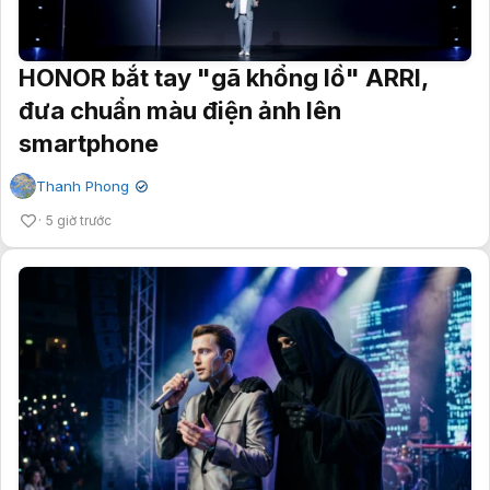
HONOR bắt tay "gã khổng lồ" ARRI,
đưa chuẩn màu điện ảnh lên
smartphone
Thanh Phong
✔
5 giờ trước