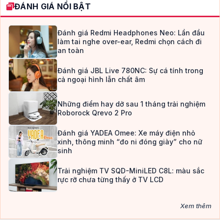
ĐÁNH GIÁ NỔI BẬT
Đánh giá Redmi Headphones Neo: Lần đầu
làm tai nghe over-ear, Redmi chọn cách đi
an toàn
Đánh giá JBL Live 780NC: Sự cá tính trong
cả ngoại hình lẫn chất âm
Những điểm hay dở sau 1 tháng trải nghiệm
Roborock Qrevo 2 Pro
Đánh giá YADEA Omee: Xe máy điện nhỏ
xinh, thông minh “đo ni đóng giày” cho nữ
sinh
Trải nghiệm TV SQD-MiniLED C8L: màu sắc
rực rỡ chưa từng thấy ở TV LCD
Xem thêm