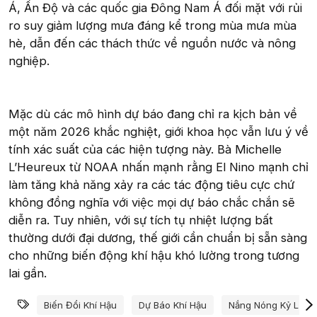
Á, Ấn Độ và các quốc gia Đông Nam Á đối mặt với rủi
ro suy giảm lượng mưa đáng kể trong mùa mưa mùa
hè, dẫn đến các thách thức về nguồn nước và nông
nghiệp.
Mặc dù các mô hình dự báo đang chỉ ra kịch bản về
một năm 2026 khắc nghiệt, giới khoa học vẫn lưu ý về
tính xác suất của các hiện tượng này. Bà Michelle
L’Heureux từ NOAA nhấn mạnh rằng El Nino mạnh chỉ
làm tăng khả năng xảy ra các tác động tiêu cực chứ
không đồng nghĩa với việc mọi dự báo chắc chắn sẽ
diễn ra. Tuy nhiên, với sự tích tụ nhiệt lượng bất
thường dưới đại dương, thế giới cần chuẩn bị sẵn sàng
cho những biến động khí hậu khó lường trong tương
lai gần.
Từ khóa
Biến Đổi Khí Hậu
Dự Báo Khí Hậu
Nắng Nóng Kỷ Lục