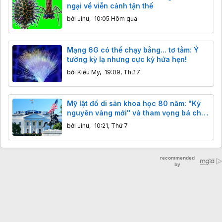
ngại về viễn cảnh tận thế
bởi
Jinu
,
10:05 Hôm qua
Mạng 6G có thể chạy bằng... tơ tằm: Ý
tưởng kỳ lạ nhưng cực kỳ hứa hẹn!
bởi
Kiều My
,
19:09, Thứ 7
Mỹ lật đổ di sản khoa học 80 năm: "Kỷ
nguyên vàng mới" và tham vọng bá chủ
công nghệ
bởi
Jinu
,
10:21, Thứ 7