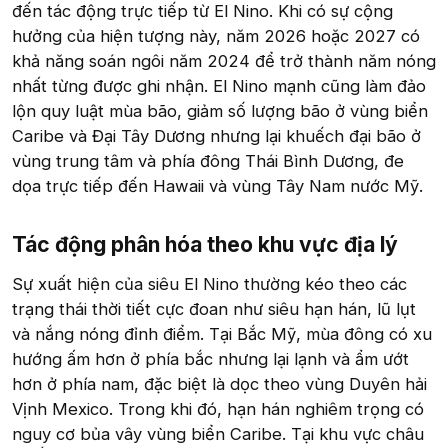
đến tác động trực tiếp từ El Nino. Khi có sự cộng
hưởng của hiện tượng này, năm 2026 hoặc 2027 có
khả năng soán ngôi năm 2024 để trở thành năm nóng
nhất từng được ghi nhận. El Nino mạnh cũng làm đảo
lộn quy luật mùa bão, giảm số lượng bão ở vùng biển
Caribe và Đại Tây Dương nhưng lại khuếch đại bão ở
vùng trung tâm và phía đông Thái Bình Dương, đe
dọa trực tiếp đến Hawaii và vùng Tây Nam nước Mỹ.
Tác động phân hóa theo khu vực địa lý​
Sự xuất hiện của siêu El Nino thường kéo theo các
trạng thái thời tiết cực đoan như siêu hạn hán, lũ lụt
và nắng nóng đỉnh điểm. Tại Bắc Mỹ, mùa đông có xu
hướng ấm hơn ở phía bắc nhưng lại lạnh và ẩm ướt
hơn ở phía nam, đặc biệt là dọc theo vùng Duyên hải
Vịnh Mexico. Trong khi đó, hạn hán nghiêm trọng có
nguy cơ bủa vây vùng biển Caribe. Tại khu vực châu