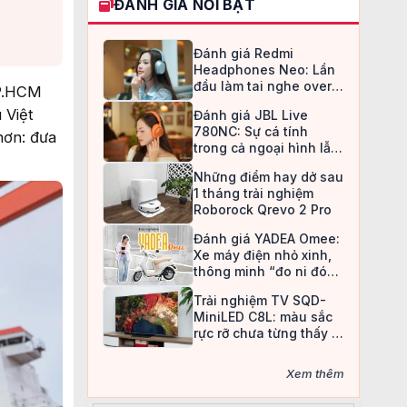
ĐÁNH GIÁ NỔI BẬT
Đánh giá Redmi
Headphones Neo: Lần
đầu làm tai nghe over-
TP.HCM
ear, Redmi chọn cách đi
 Việt
Đánh giá JBL Live
an toàn
780NC: Sự cá tính
hơn: đưa
trong cả ngoại hình lẫn
chất âm
Những điểm hay dở sau
1 tháng trải nghiệm
Roborock Qrevo 2 Pro
Đánh giá YADEA Omee:
Xe máy điện nhỏ xinh,
thông minh “đo ni đóng
giày” cho nữ sinh
Trải nghiệm TV SQD-
MiniLED C8L: màu sắc
rực rỡ chưa từng thấy ở
TV LCD
Xem thêm