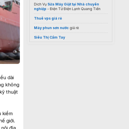
Dich Vụ
Sửa Máy Giặt tại Nhà chuyên
nghiệp
- Điện Tử Điện Lạnh Quang Tiến
Thuê vps giá rẻ
Máy phun sơn nước
giá rẻ
Siêu Thị Cầm Tay
máy chà sàn gia đình
Cảm biến
Mua
Quạt thông gió tròn FA 30
điều hòa panasonic 9000
ều dài
ộng không
Máy hạ thủy phần mật ong
cao cấp
kỹ thuật
Công ty
Nhựa Thời Dựng
TPHCM
Máy đóng gói
u kiểm
bột đá CaCO3 phủ
ế giới.
mua máy nén khí trục vít
chính hãng
nội địa