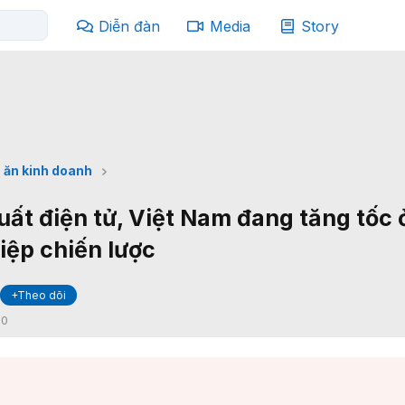
Diễn đàn
Media
Story
 ăn kinh doanh
uất điện tử, Việt Nam đang tăng tốc 
ệp chiến lược
+Theo dõi
:
0