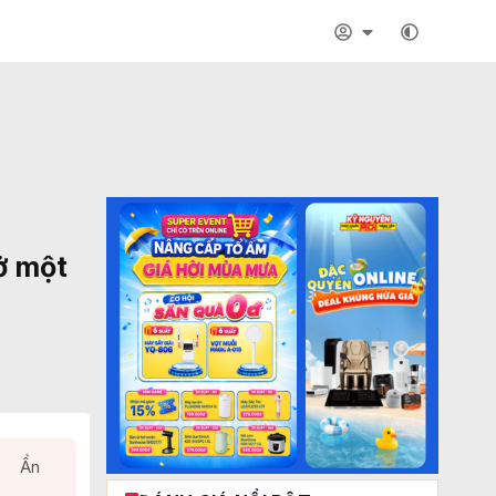
ở một
Ẩn