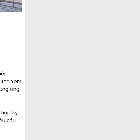
hép,
 được xem
cung ứng
 hợp kỹ
yêu cầu