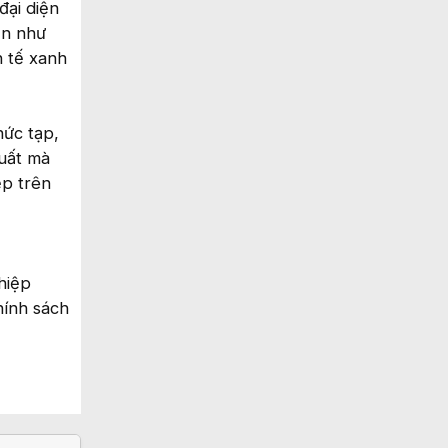
đại diện
ận như
h tế xanh
hức tạp,
xuất mà
ệp trên
hiệp
hính sách