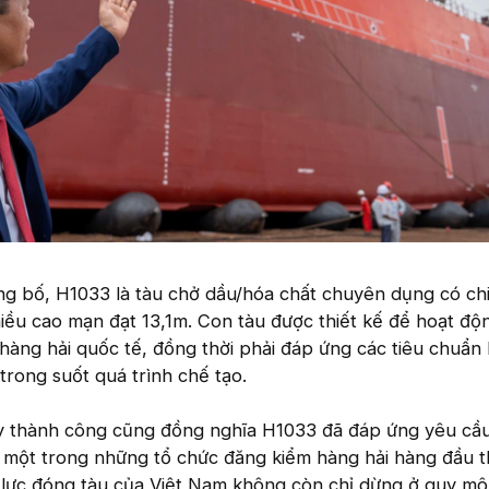
ng bố, H1033 là tàu chở dầu/hóa chất chuyên dụng có chi
iều cao mạn đạt 13,1m. Con tàu được thiết kế để hoạt đ
hàng hải quốc tế, đồng thời phải đáp ứng các tiêu chuẩn 
trong suốt quá trình chế tạo.
ủy thành công cũng đồng nghĩa H1033 đã đáp ứng yêu cầ
 một trong những tổ chức đăng kiểm hàng hải hàng đầu th
 lực đóng tàu của Việt Nam không còn chỉ dừng ở quy mô 