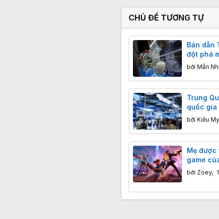
CHỦ ĐỀ TƯƠNG TỰ
Bán dẫn 
đột phá m
đoạn làm
bởi
Mẫn Nh
Trung Qu
quốc gia 
cho R&D
bởi
Kiều My
Mẹ được 
game của 
tại Trun
bởi
Zoey
,