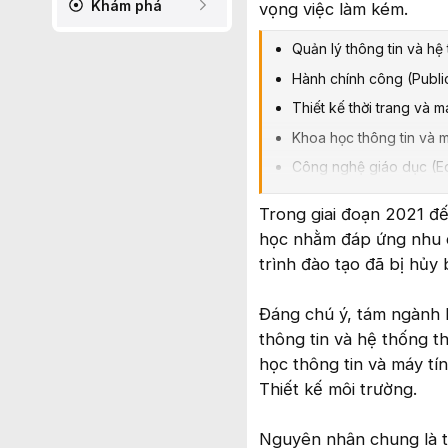
Khám phá
vọng việc làm kém.
Quản lý thông tin và hệ
Hành chính công (Public
Thiết kế thời trang và 
Khoa học thông tin và 
Công nghệ giáo dục (E
Thương mại điện tử (E
Trong giai đoạn 2021 đ
Kỹ thuật sinh học (Bio
học nhằm đáp ứng nhu cầ
Thiết kế môi trường (En
trình đào tạo đã bị hủy 
Đáng chú ý, tám ngành 
thông tin và hệ thống t
học thông tin và máy tí
Thiết kế môi trường.
Nguyên nhân chung là tỷ