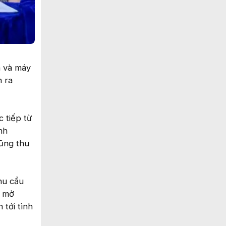
n và máy
n ra
 tiếp từ
nh
cũng thu
hu cầu
ế mở
 tới tình