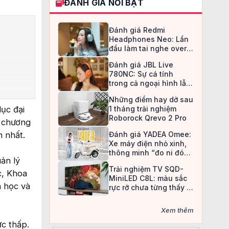
ĐÁNH GIÁ NỔI BẬT
Đánh giá Redmi
Headphones Neo: Lần
đầu làm tai nghe over-
ear, Redmi chọn cách đi
Đánh giá JBL Live
an toàn
780NC: Sự cá tính
trong cả ngoại hình lẫn
chất âm
Những điểm hay dở sau
ục đại
1 tháng trải nghiệm
Roborock Qrevo 2 Pro
n chương
n nhất.
Đánh giá YADEA Omee:
Xe máy điện nhỏ xinh,
thông minh “đo ni đóng
ản lý
giày” cho nữ sinh
Trải nghiệm TV SQD-
c, Khoa
MiniLED C8L: màu sắc
h học và
rực rỡ chưa từng thấy ở
TV LCD
Xem thêm
ức thấp.