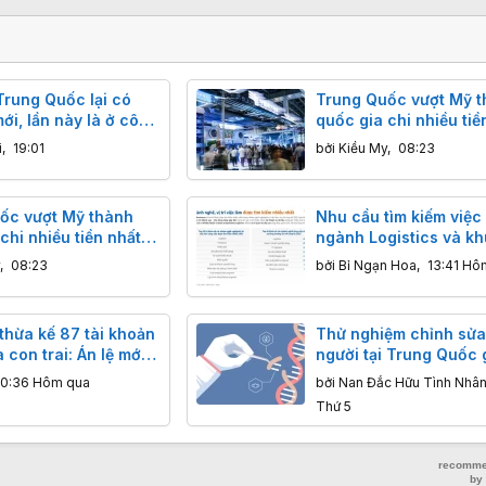
Trung Quốc lại có
Trung Quốc vượt Mỹ t
ới, lần này là ở công
quốc gia chi nhiều tiề
 phẳng tấm wafer
cho R&D
i
,
19:01
bởi
Kiều My
,
08:23
ốc vượt Mỹ thành
Nhu cầu tìm kiếm việc
chi nhiều tiền nhất
ngành Logistics và kh
công tăng vọt tại Việt
,
08:23
bởi
Bỉ Ngạn Hoa
,
13:41 Hô
thừa kế 87 tài khoản
Thử nghiệm chỉnh sửa
con trai: Án lệ mới
người tại Trung Quốc 
g Quốc
nhận thêm ca tử vong 
10:36 Hôm qua
bởi
Nan Đắc Hữu Tình Nhâ
em trong vòng 2 tuần
Thứ 5