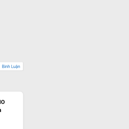
Bình Luận
10
ả