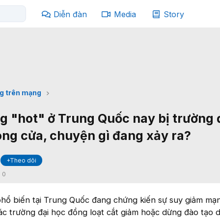
Diễn đàn
Media
Story
g trên mạng
g "hot" ở Trung Quốc nay bị trường 
óng cửa, chuyện gì đang xảy ra?
+Theo dõi
:
0
hổ biến tại Trung Quốc đang chứng kiến sự suy giảm mạ
ác trường đại học đồng loạt cắt giảm hoặc dừng đào tạo d