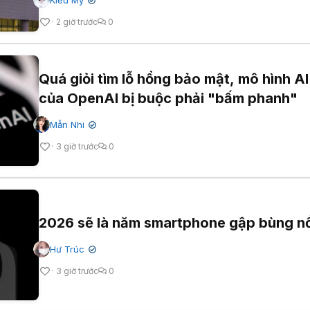
✔
2 giờ trước
0
Quá giỏi tìm lỗ hổng bảo mật, mô hình AI
của OpenAI bị buộc phải "bấm phanh"
Mẫn Nhi
✔
3 giờ trước
0
2026 sẽ là năm smartphone gập bùng n
Hư Trúc
✔
3 giờ trước
0