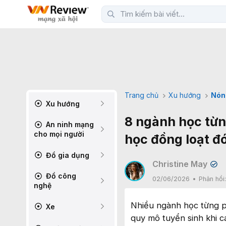
Trang chủ
Xu hướng
Nón
Xu hướng
8 ngành học từn
An ninh mạng
cho mọi người
học đồng loạt đ
Đồ gia dụng
Christine May
✔
Đồ công
02/06/2026
Phản hồi
nghệ
Nhiều ngành học từng p
Xe
quy mô tuyển sinh khi c