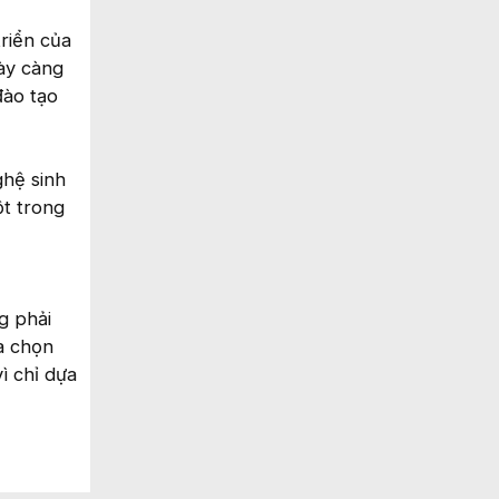
riển của
gày càng
đào tạo
ghệ sinh
ột trong
g phải
a chọn
ì chỉ dựa