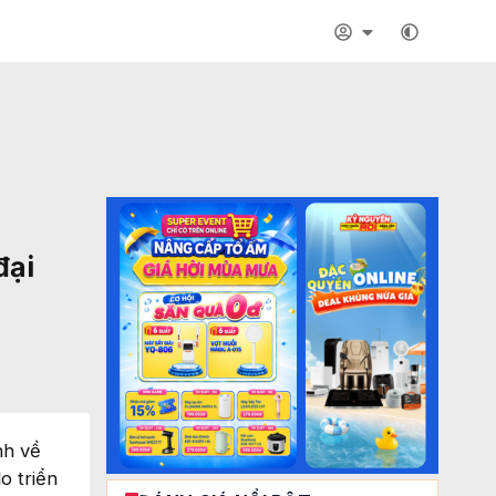
đại
nh về
o triển