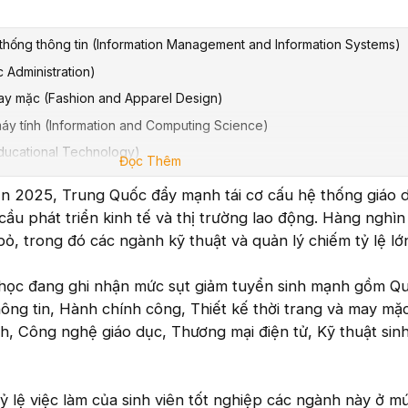
 thống thông tin (Information Management and Information Systems)
 Administration)
may mặc (Fashion and Apparel Design)
máy tính (Information and Computing Science)
ducational Technology)
Đọc Thêm
-commerce)
ến 2025, Trung Quốc đẩy mạnh tái cơ cấu hệ thống giáo d
engineering/Biotechnology Engineering)
u phát triển kinh tế và thị trường lao động. Hàng nghì
vironmental Design)
bỏ, trong đó các ngành kỹ thuật và quản lý chiếm tỷ lệ lớ
học đang ghi nhận mức sụt giảm tuyển sinh mạnh gồm Qu
hông tin, Hành chính công, Thiết kế thời trang và may mặ
nh, Công nghệ giáo dục, Thương mại điện tử, Kỹ thuật sin
 lệ việc làm của sinh viên tốt nghiệp các ngành này ở m