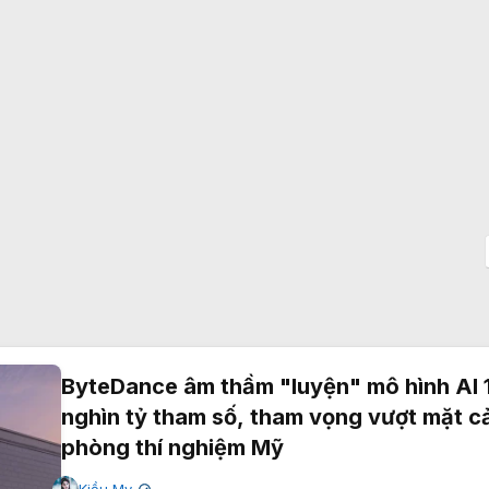
ByteDance âm thầm "luyện" mô hình AI 
nghìn tỷ tham số, tham vọng vượt mặt c
phòng thí nghiệm Mỹ
Kiều My