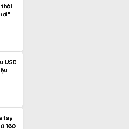
 thời
hơi"
ệu USD
iệu
a tay
từ 160