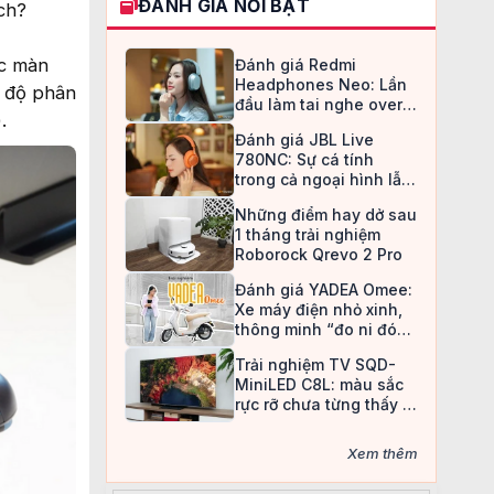
ĐÁNH GIÁ NỔI BẬT
ch?
ếc màn
Đánh giá Redmi
Headphones Neo: Lần
i độ phân
đầu làm tai nghe over-
.
ear, Redmi chọn cách đi
Đánh giá JBL Live
an toàn
780NC: Sự cá tính
trong cả ngoại hình lẫn
chất âm
Những điểm hay dở sau
1 tháng trải nghiệm
Roborock Qrevo 2 Pro
Đánh giá YADEA Omee:
Xe máy điện nhỏ xinh,
thông minh “đo ni đóng
giày” cho nữ sinh
Trải nghiệm TV SQD-
MiniLED C8L: màu sắc
rực rỡ chưa từng thấy ở
TV LCD
Xem thêm