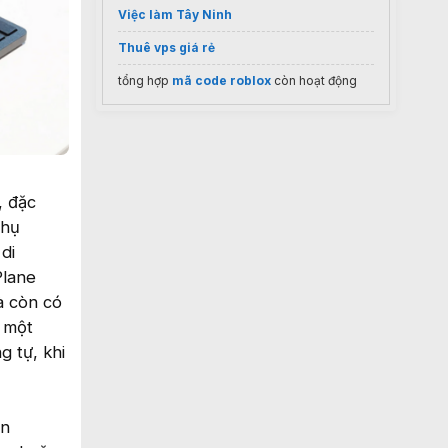
Việc làm Tây Ninh
Thuê vps giá rẻ
tổng hợp
mã code roblox
còn hoạt động
, đặc
phụ
di
Plane
à còn có
i một
 tự, khi
ên