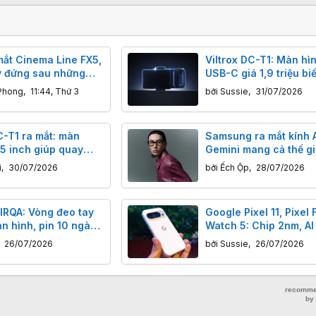
mắt Cinema Line FX5,
Viltrox DC-T1: Màn hì
 đứng sau những
USB-C giá 1,9 triệu bi
nh điện ảnh trong MV
thoại thành máy quay 
Phong
,
11:44, Thứ 3
bởi
Sussie
,
31/07/2026
ệ" của Hương Tràm
chuyên nghiệp
C-T1 ra mắt: màn
Samsung ra mắt kính A
 5 inch giúp quay
Gemini mang cả thế gi
g camera sau dễ hơn
tầm mắt bạn
i
,
30/07/2026
bởi
Ếch Ộp
,
28/07/2026
IRQA: Vòng đeo tay
Google Pixel 11, Pixel 
 hình, pin 10 ngày,
Watch 5: Chip 2nm, AI
í thuê bao
và giá tăng mạnh
,
26/07/2026
bởi
Sussie
,
26/07/2026