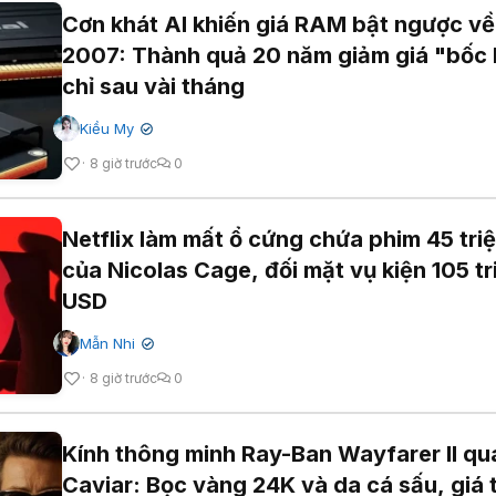
Cơn khát AI khiến giá RAM bật ngược về
2007: Thành quả 20 năm giảm giá "bốc 
chỉ sau vài tháng
Kiều My
✔
8 giờ trước
0
Netflix làm mất ổ cứng chứa phim 45 tri
của Nicolas Cage, đối mặt vụ kiện 105 tr
USD
Mẫn Nhi
✔
8 giờ trước
0
Kính thông minh Ray-Ban Wayfarer II qu
Caviar: Bọc vàng 24K và da cá sấu, giá 