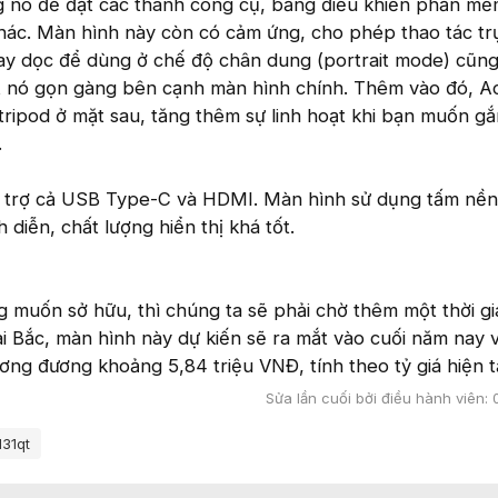
g nó để đặt các thanh công cụ, bảng điều khiển phần mề
hác. Màn hình này còn có cảm ứng, cho phép thao tác trự
xoay dọc để dùng ở chế độ chân dung (portrait mode) cũng
t nó gọn gàng bên cạnh màn hình chính. Thêm vào đó, A
 tripod ở mặt sau, tăng thêm sự linh hoạt khi bạn muốn g
.
 trợ cả USB Type-C và HDMI. Màn hình sử dụng tấm nền
 diễn, chất lượng hiển thị khá tốt.
 muốn sở hữu, thì chúng ta sẽ phải chờ thêm một thời gi
ài Bắc, màn hình này dự kiến sẽ ra mắt vào cuối năm nay 
ng đương khoảng 5,84 triệu VNĐ, tính theo tỷ giá hiện tạ
Sửa lần cuối bởi điều hành viên:
31qt