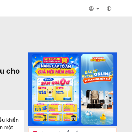
ưu cho
ều khiển
ần một