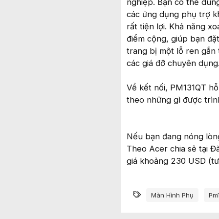
nghiệp. Bạn có thể dùn
các ứng dụng phụ trợ k
rất tiện lợi. Khả năng 
điểm cộng, giúp bạn đặ
trang bị một lỗ ren gắn
các giá đỡ chuyên dụng
Về kết nối, PM131QT hỗ
theo những gì được trình
Nếu bạn đang nóng lòng
Theo Acer chia sẻ tại Đ
giá khoảng 230 USD (tươ
Từ khóa
Màn Hình Phụ
Pm1