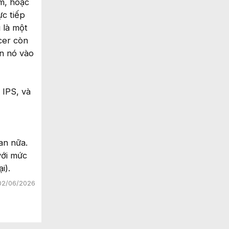
m, hoặc
c tiếp
 là một
cer còn
ắn nó vào
 IPS, và
an nữa.
với mức
i).
02/06/2026