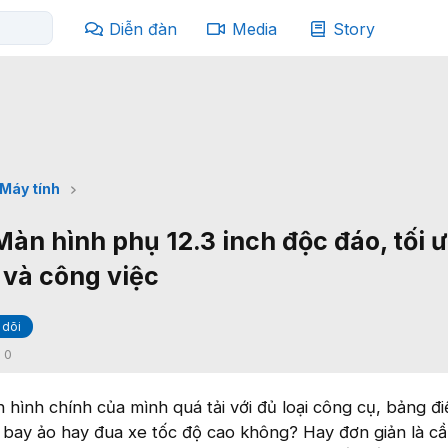
Diễn đàn
Media
Story
Máy tính
àn hình phụ 12.3 inch độc đáo, tối 
 và công việc
 dõi
:
0
 hình chính của mình quá tải với đủ loại công cụ, bảng đi
y bay ảo hay đua xe tốc độ cao không? Hay đơn giản là c