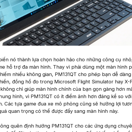
 biến nó thành lựa chọn hoàn hảo cho những công cụ nhỏ
ame hỗ trợ đa màn hình. Thay vì phải dùng một màn hình 
chiếm nhiều không gian, PM131QT cho phép bạn dễ dàng 
iển, đồng hồ đo trong Microsoft Flight Simulator hay X-
 không chỉ giúp màn hình chính của bạn gọn gàng hơn m
 khung hình, vì PM131QT có ít điểm ảnh hơn đáng kể so vớ
n. Các tựa game đua xe mô phỏng cũng sẽ hưởng lợi tương
uá quan trọng có thể được đẩy sang màn hình này.
không quên định hướng PM131QT cho các ứng dụng chuy