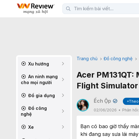
Trang chủ
Đồ công nghệ
Xu hướng
Acer PM131QT: M
An ninh mạng
cho mọi người
Flight Simulator
Đồ gia dụng
Ếch Ộp
+Theo
✔
Đồ công
02/06/2026
Phản hồi
nghệ
Bạn có bao giờ thấy màn
Xe
khi đang say sưa lái má