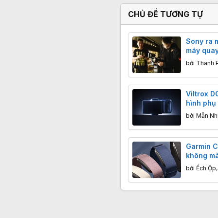
CHỦ ĐỀ TƯƠNG TỰ
Sony ra 
máy quay
khung hì
bởi
Thanh 
"Gái Ngh
Viltrox D
hình phụ
vlog bằn
bởi
Mẫn Nh
Garmin C
không màn
không ph
bởi
Ếch Ộp