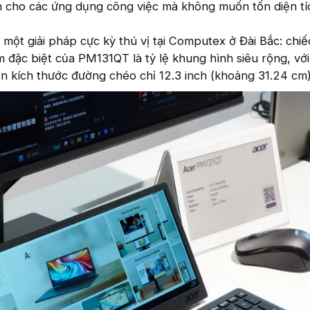
 cho các ứng dụng công việc mà không muốn tốn diện tí
 một giải pháp cực kỳ thú vị tại Computex ở Đài Bắc: chi
đặc biệt của PM131QT là tỷ lệ khung hình siêu rộng, vớ
rên kích thước đường chéo chỉ 12.3 inch (khoảng 31.24 cm)