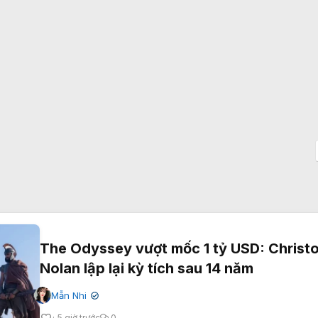
The Odyssey vượt mốc 1 tỷ USD: Christ
Nolan lập lại kỳ tích sau 14 năm
Mẫn Nhi
✔
5 giờ trước
0