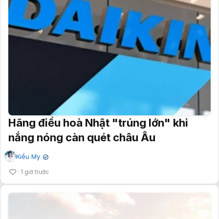
Hãng điều hoà Nhật "trúng lớn" khi
nắng nóng càn quét châu Âu
Kiều My
✔
1 giờ trước