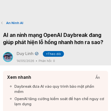
An Ninh AI
AI an ninh mạng OpenAI Daybreak đang
giúp phát hiện lỗ hổng nhanh hơn ra sao?
Duy Linh
+Theo dõi
✔
14/05/2026
Phản hồi:
0
Xem nhanh
Ẩn
Daybreak đưa AI vào quy trình bảo mật phần
mềm​
OpenAI tăng cường kiểm soát để hạn chế nguy cơ
lạm dụng​