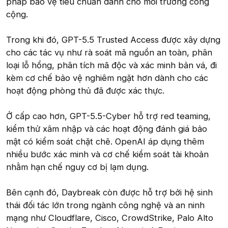
pháp bảo vệ tiêu chuẩn dành cho môi trường công
cộng.
Trong khi đó, GPT-5.5 Trusted Access được xây dựng
cho các tác vụ như rà soát mã nguồn an toàn, phân
loại lỗ hổng, phân tích mã độc và xác minh bản vá, đi
kèm cơ chế bảo vệ nghiêm ngặt hơn dành cho các
hoạt động phòng thủ đã được xác thực.
Ở cấp cao hơn, GPT-5.5-Cyber hỗ trợ red teaming,
kiểm thử xâm nhập và các hoạt động đánh giá bảo
mật có kiểm soát chặt chẽ. OpenAI áp dụng thêm
nhiều bước xác minh và cơ chế kiểm soát tài khoản
nhằm hạn chế nguy cơ bị lạm dụng.
Bên cạnh đó, Daybreak còn được hỗ trợ bởi hệ sinh
thái đối tác lớn trong ngành công nghệ và an ninh
mạng như Cloudflare, Cisco, CrowdStrike, Palo Alto