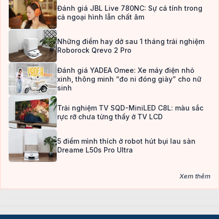
Đánh giá JBL Live 780NC: Sự cá tính trong
cả ngoại hình lẫn chất âm
Những điểm hay dở sau 1 tháng trải nghiệm
Roborock Qrevo 2 Pro
Đánh giá YADEA Omee: Xe máy điện nhỏ
xinh, thông minh “đo ni đóng giày” cho nữ
sinh
Trải nghiệm TV SQD-MiniLED C8L: màu sắc
rực rỡ chưa từng thấy ở TV LCD
5 điểm mình thích ở robot hút bụi lau sàn
Dreame L50s Pro Ultra
Xem thêm