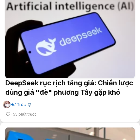
DeepSeek rục rịch tăng giá: Chiến lược
dùng giá "đè" phương Tây gặp khó
Hư Trúc
✔
55 phút trước