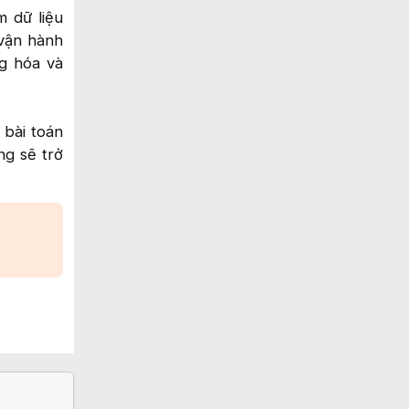
m dữ liệu
 vận hành
ng hóa và
 bài toán
ng sẽ trở