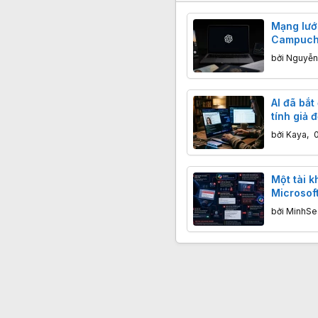
Mạng lưới
Campuch
hoạt độn
bởi
Nguyễn
AI đã bắt
tính giả 
bởi
Kaya
,
Một tài k
Microsoft
tin tặc c
bởi
MinhSe
CEO