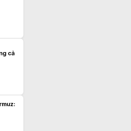
ong cả
ormuz: