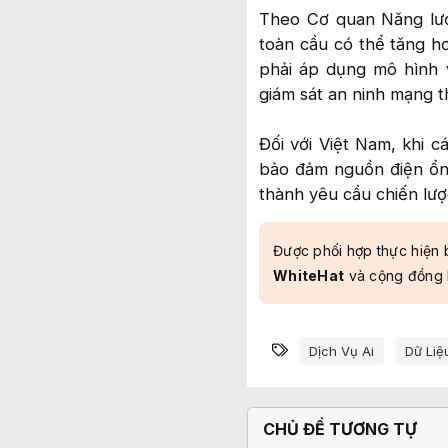
Theo Cơ quan Năng lượn
toàn cầu có thể tăng h
phải áp dụng mô hình 
giám sát an ninh mạng th
Đối với Việt Nam, khi c
bảo đảm nguồn điện ổn 
thành yêu cầu chiến lược 
Được phối hợp thực hiện 
WhiteHat
và cộng đồng
Từ khóa
Dịch Vụ Ai
Dữ Liệ
CHỦ ĐỀ TƯƠNG TỰ