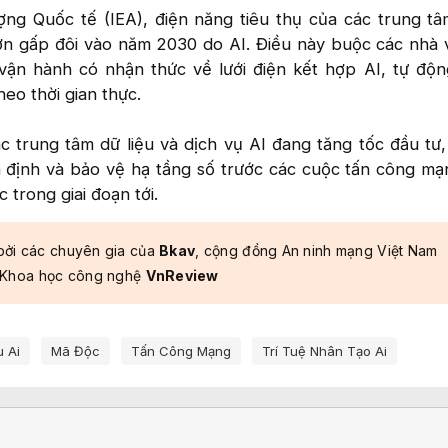
g Quốc tế (IEA), điện năng tiêu thụ của các trung tâ
ơn gấp đôi vào năm 2030 do AI. Điều này buộc các nhà
vận hành có nhận thức về lưới điện kết hợp AI, tự độ
eo thời gian thực.
ác trung tâm dữ liệu và dịch vụ AI đang tăng tốc đầu tư,
định và bảo vệ hạ tầng số trước các cuộc tấn công mạ
trong giai đoạn tới.​
bởi các chuyên gia của
Bkav
, cộng đồng An ninh mạng Việt Nam
 Khoa học công nghệ
VnReview
u Ai
Mã Độc
Tấn Công Mạng
Trí Tuệ Nhân Tạo Ai