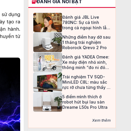
ĐÁNH GIÁ NỔI BẬT
I sử dụng
Đánh giá JBL Live
ày tạo ra
780NC: Sự cá tính
trong cả ngoại hình lẫn
vận hành.
chất âm
chuyển từ
Những điểm hay dở sau
1 tháng trải nghiệm
Roborock Qrevo 2 Pro
Đánh giá YADEA Omee:
Xe máy điện nhỏ xinh,
thông minh “đo ni đóng
giày” cho nữ sinh
Trải nghiệm TV SQD-
MiniLED C8L: màu sắc
rực rỡ chưa từng thấy ở
TV LCD
5 điểm mình thích ở
robot hút bụi lau sàn
Dreame L50s Pro Ultra
Xem thêm