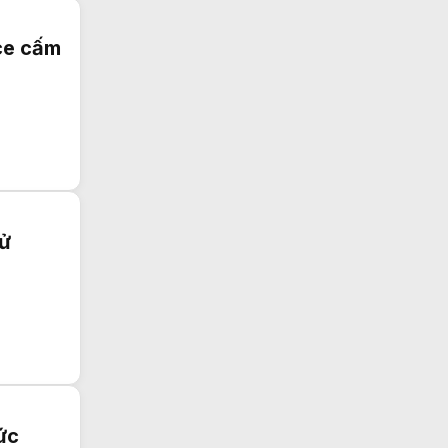
ce cấm
sử
ức