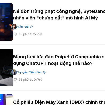
Né đòn trừng phạt công nghệ, ByteDan
nhân viên "chưng cất" mô hình AI Mỹ
Mẫn Nhi
✔
50 phút trước
0
Mạng lưới lừa đảo Poipet ở Campuchia 
dụng ChatGPT hoạt động thế nào?
Nguyễn Tiến Đạt
✔
58 phút trước
0
Cổ phiếu Điện Máy Xanh (DMX) chính th