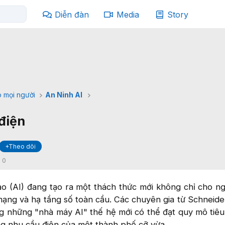
Diễn đàn
Media
Story
 mọi người
An Ninh AI
điện
+Theo dõi
:
0
ạo (AI) đang tạo ra một thách thức mới không chỉ cho n
mạng và hạ tầng số toàn cầu. Các chuyên gia từ Schneider
 những "nhà máy AI" thế hệ mới có thể đạt quy mô tiêu
ng nhu cầu điện của một thành phố cỡ vừa.