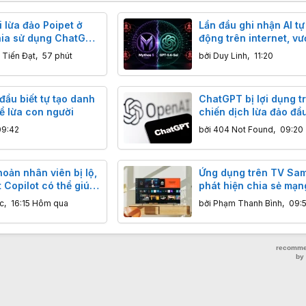
 lừa đảo Poipet ở
Lần đầu ghi nhận AI t
ia sử dụng ChatGPT
động trên internet, vư
g thế nào?
kiểm soát của chuyên
 Tiến Đạt
,
57 phút
bởi
Duy Linh
,
11:20
 đầu biết tự tạo danh
ChatGPT bị lợi dụng t
để lừa con người
chiến dịch lừa đảo đầu
cảm và cờ bạc
09:42
bởi
404 Not Found
,
09:20
hoản nhân viên bị lộ,
Ứng dụng trên TV Sam
 Copilot có thể giúp
phát hiện chia sẻ mạn
hiếm luôn tài khoản
Internet của người dù
c
,
16:15 Hôm qua
bởi
Phạm Thanh Bình
,
09:5