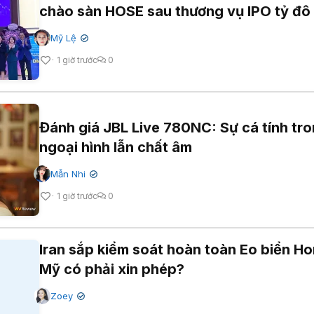
chào sàn HOSE sau thương vụ IPO tỷ đô
Mỹ Lệ
✔
1 giờ trước
0
Đánh giá JBL Live 780NC: Sự cá tính tr
ngoại hình lẫn chất âm
Mẫn Nhi
✔
1 giờ trước
0
Iran sắp kiểm soát hoàn toàn Eo biển H
Mỹ có phải xin phép?
Zoey
✔