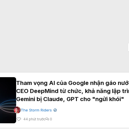
Tham vọng AI của Google nhận gáo nước
CEO DeepMind từ chức, khả năng lập tr
Gemini bị Claude, GPT cho "ngửi khói"
The Storm Riders
✔
44 phút trước
0