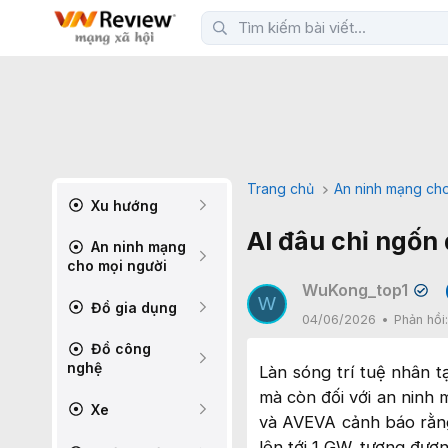
Trang chủ
An ninh mạng cho
Xu hướng
AI đâu chỉ ngốn 
An ninh mạng
cho mọi người
WuKong_top1
✔
W
Đồ gia dụng
04/06/2026
Phản hồi
Đồ công
nghệ
Làn sóng trí tuệ nhân t
mà còn đối với an ninh 
Xe
và AVEVA cảnh báo rằng
lên tới 1 GW, tương đươ