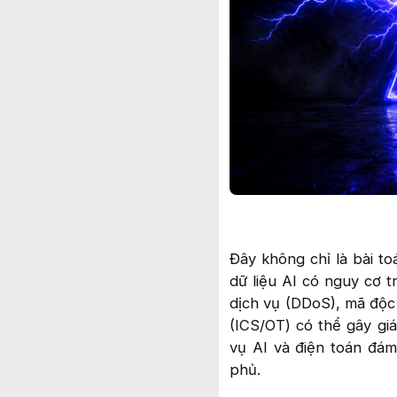
Đây không chỉ là bài to
dữ liệu AI có nguy cơ t
dịch vụ (DDoS), mã độc 
(ICS/OT) có thể gây g
vụ AI và điện toán đá
phủ.