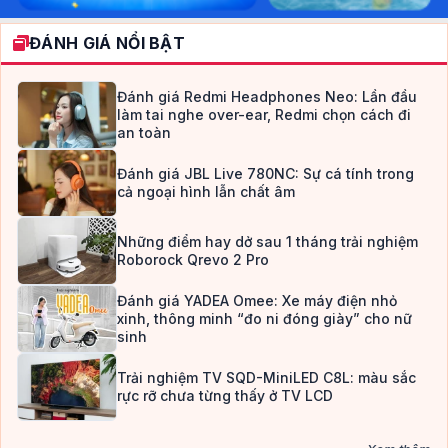
ĐÁNH GIÁ NỔI BẬT
Đánh giá Redmi Headphones Neo: Lần đầu
làm tai nghe over-ear, Redmi chọn cách đi
an toàn
Đánh giá JBL Live 780NC: Sự cá tính trong
cả ngoại hình lẫn chất âm
Những điểm hay dở sau 1 tháng trải nghiệm
Roborock Qrevo 2 Pro
Đánh giá YADEA Omee: Xe máy điện nhỏ
xinh, thông minh “đo ni đóng giày” cho nữ
sinh
Trải nghiệm TV SQD-MiniLED C8L: màu sắc
rực rỡ chưa từng thấy ở TV LCD