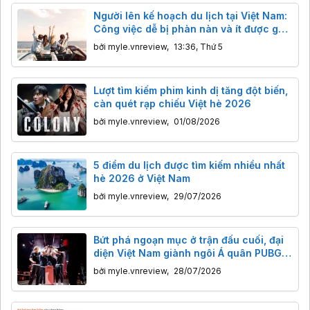
Người lên kế hoạch du lịch tại Việt Nam:
Công việc dễ bị phàn nàn và ít được ghi
nhận công sức nhất
bởi
myle.vnreview
,
13:36, Thứ 5
Lượt tìm kiếm phim kinh dị tăng đột biến,
càn quét rạp chiếu Việt hè 2026
bởi
myle.vnreview
,
01/08/2026
5 điểm du lịch được tìm kiếm nhiều nhất
hè 2026 ở Việt Nam
bởi
myle.vnreview
,
29/07/2026
Bứt phá ngoạn mục ở trận đấu cuối, đại
diện Việt Nam giành ngôi Á quân PUBG
tại Esports World Cup 2026
bởi
myle.vnreview
,
28/07/2026