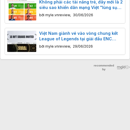
Không phải các tài năng trẻ, đây mới là 2
siêu sao khiến dân mạng Việt "lùng sục"
nhiều nhất World Cup 2026
bởi
myle.vnreview
,
30/06/2026
Việt Nam giành vé vào vòng chung kết
League of Legends tại giải đấu ENC
2026
bởi
myle.vnreview
,
29/06/2026