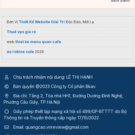
Xem thêm
Đơn Vị
Thiết Kế Website Giải Trí
Độc Đáo, Mới Lạ
Thuê vps giá rẻ
web
thiet ke menu quan cafe
áo roblox cute
2026
Chịu trách nhiệm nội dung: LÊ THỊ HẠNH
Bản quyền @2023 Công ty Cổ phần Bkav
Địa chỉ: Tầng 2, Tòa nhà HH1, Đường Dương Đình Nghệ,
Phường Cầu Giấy, TP Hà Nội
Giấy phép thiết lập mạng xã hội số 499/GP-BTTTT
do Bộ
Thông tin và Truyền thông cấp ngày 17/10/2022
Email:
quangcao.vnreview@gmail.com