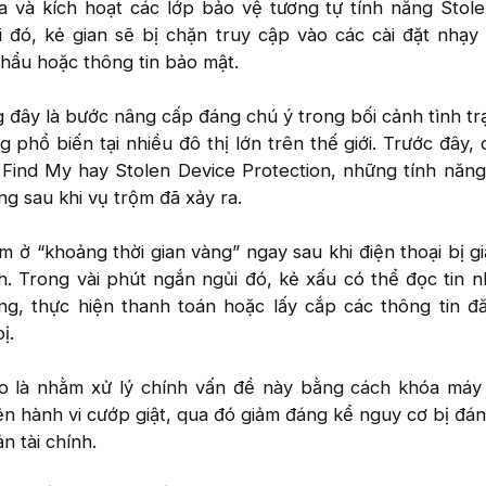
óa và kích hoạt các lớp bảo vệ tương tự tính năng Stol
hi đó, kẻ gian sẽ bị chặn truy cập vào các cài đặt nhạ
khẩu hoặc thông tin bảo mật.
g đây là bước nâng cấp đáng chú ý trong bối cảnh tình t
g phổ biến tại nhiều đô thị lớn trên thế giới. Trước đây,
Find My hay Stolen Device Protection, những tính năn
ng sau khi vụ trộm đã xảy ra.
 ở “khoảng thời gian vàng” ngay sau khi điện thoại bị g
. Trong vài phút ngắn ngủi đó, kẻ xấu có thể đọc tin n
g, thực hiện thanh toán hoặc lấy cắp các thông tin đ
ị.
o là nhằm xử lý chính vấn đề này bằng cách khóa máy
iện hành vi cướp giật, qua đó giảm đáng kể nguy cơ bị đá
n tài chính.