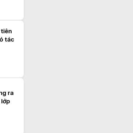
tiên
ó tác
ng ra
 lớp