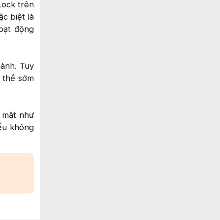
Lock trên
c biệt là
oạt động
hành. Tuy
ó thể sớm
o mật như
nếu không