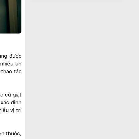
ang được
nhiều tín
 thao tác
c cú giật
 xác định
ếu vị trí
en thuộc,