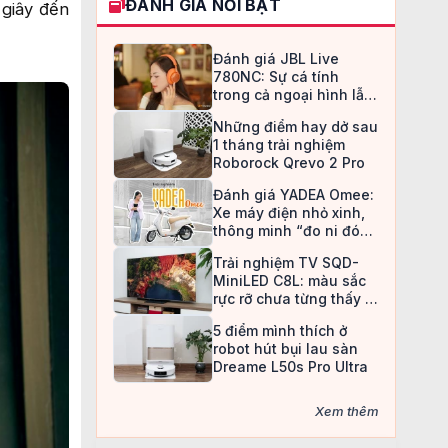
ĐÁNH GIÁ NỔI BẬT
 giây đến
Đánh giá JBL Live
780NC: Sự cá tính
trong cả ngoại hình lẫn
chất âm
Những điểm hay dở sau
1 tháng trải nghiệm
Roborock Qrevo 2 Pro
Đánh giá YADEA Omee:
Xe máy điện nhỏ xinh,
thông minh “đo ni đóng
giày” cho nữ sinh
Trải nghiệm TV SQD-
MiniLED C8L: màu sắc
rực rỡ chưa từng thấy ở
TV LCD
5 điểm mình thích ở
robot hút bụi lau sàn
Dreame L50s Pro Ultra
Xem thêm