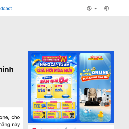
dcast
minh
hone, cho
 năng này