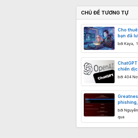
CHỦ ĐỀ TƯƠNG TỰ
Cho thuê 
bạn đã l
quả?
bởi
Kaya
,
1
ChatGPT 
chiến dịc
cảm và c
bởi
404 No
Greatnes
phishing,
Code để 
bởi
Nguyễn
qua