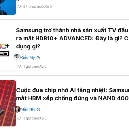
57 phút trước
0
Samsung trở thành nhà sản xuất TV đầu 
ra mắt HDR10+ ADVANCED: Đây là gì? C
dụng gì?
Kiều My
✔
1 giờ trước
0
Cuộc đua chip nhớ AI tăng nhiệt: Samsu
mắt HBM xếp chồng đứng và NAND 400
Mẫn Nhi
✔
1 giờ trước
0