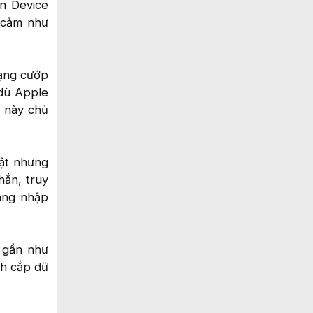
en Device
y cảm như
rạng cướp
 dù Apple
g này chủ
iật nhưng
hắn, truy
ăng nhập
 gần như
nh cắp dữ