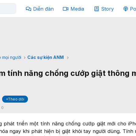
Diễn đàn
Media
Story
Po
 mọi người
Các sự kiện ANM
m tính năng chống cướp giật thông 
+Theo dõi
:
0
 phát triển một tính năng chống cướp giật mới cho iP
hóa ngay khi phát hiện bị giật khỏi tay người dùng. Tính