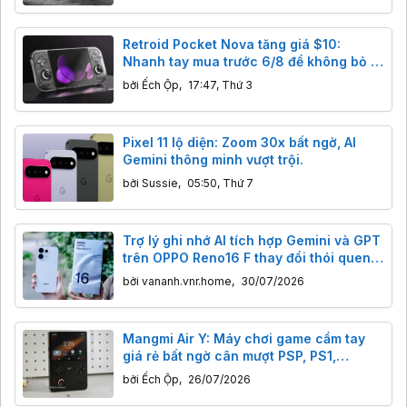
Retroid Pocket Nova tăng giá $10:
Nhanh tay mua trước 6/8 để không bỏ lỡ
giá cũ.
bởi
Ếch Ộp
,
17:47, Thứ 3
Pixel 11 lộ diện: Zoom 30x bất ngờ, AI
Gemini thông minh vượt trội.
bởi
Sussie
,
05:50, Thứ 7
Trợ lý ghi nhớ AI tích hợp Gemini và GPT
trên OPPO Reno16 F thay đổi thói quen
làm việc ra sao?
bởi
vananh.vnr.home
,
30/07/2026
Mangmi Air Y: Máy chơi game cầm tay
giá rẻ bất ngờ cân mượt PSP, PS1,
Dreamcast?
bởi
Ếch Ộp
,
26/07/2026