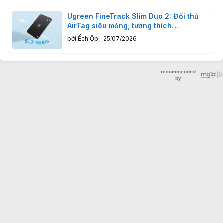
Ugreen FineTrack Slim Duo 2: Đối thủ
AirTag siêu mỏng, tương thích
iOS/Android, pin 7 năm
bởi
Ếch Ộp
,
25/07/2026