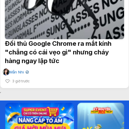
Đối thủ Google Chrome ra mắt kính
"chẳng có cái vẹo gì" nhưng cháy
hàng ngay lập tức
Mẫn Nhi
✔
3 giờ trước