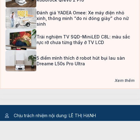
Đánh giá YADEA Omee: Xe máy điện nhỏ
xinh, thông minh “đo ni đóng giày” cho nữ
sinh
Trải nghiệm TV SQD-MiniLED C8L: màu sắc
rực rỡ chưa từng thấy ở TV LCD
5 điểm mình thích ở robot hút bụi lau sàn
Dreame L50s Pro Ultra
Xem thêm
Chịu trách nhiệm nội dung: LÊ THỊ HẠNH
Bản quyền @2023 Công ty Cổ phần Bkav
Địa chỉ: Tầng 2, Tòa nhà HH1, Đường Dương Đình Nghệ,