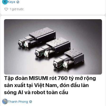
K
Kaya
✔
1 giờ trước
Tập đoàn MISUMI rót 760 tỷ mở rộng
sản xuất tại Việt Nam, đón đầu làn
sóng AI và robot toàn cầu
Thanh Phong
✔