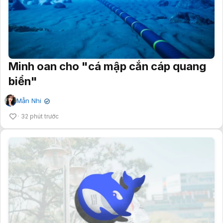
Minh oan cho "cá mập cắn cáp quang
biển"
Mẫn Nhi
✔
32 phút trước