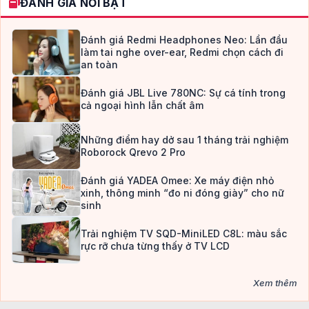
ĐÁNH GIÁ NỔI BẬT
Đánh giá Redmi Headphones Neo: Lần đầu
làm tai nghe over-ear, Redmi chọn cách đi
an toàn
Đánh giá JBL Live 780NC: Sự cá tính trong
cả ngoại hình lẫn chất âm
Những điểm hay dở sau 1 tháng trải nghiệm
Roborock Qrevo 2 Pro
Đánh giá YADEA Omee: Xe máy điện nhỏ
xinh, thông minh “đo ni đóng giày” cho nữ
sinh
Trải nghiệm TV SQD-MiniLED C8L: màu sắc
rực rỡ chưa từng thấy ở TV LCD
Xem thêm