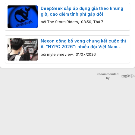
DeepSeek sắp áp dụng giá theo khung
giờ, cao điểm tính phí gấp đôi
bởi
The Storm Riders
,
08:50, Thứ 7
Nexon công bố vòng chung kết cuộc thi
AI "NYPC 2026": nhiều đội Việt Nam
giành vé đến Seoul
bởi
myle.vnreview
,
31/07/2026