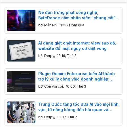
Né đòn trừng phạt công nghệ,
ByteDance cấm nhân viên "chưng cất"
mô hình AI Mỹ
bởi
Mẫn Nhi
,
11:32 Hôm qua
AI đang giết chết internet: view sụp đổ,
website đối mặt nguy cơ diệt vong
bởi
Derpy
,
10:16, Thứ 3
Plugin Gemini Enterprise biến AI thành
trợ lý xử lý công việc doanh nghiệp:
Thông tin bạn cần biết
bởi
Con voi còi
,
10:00, Thứ 3
Trung Quốc tăng tốc đưa AI vào mọi lĩnh
vực, từ năng lượng đến hải quan và
logistics
bởi
Derpy
,
10:37, Thứ 7