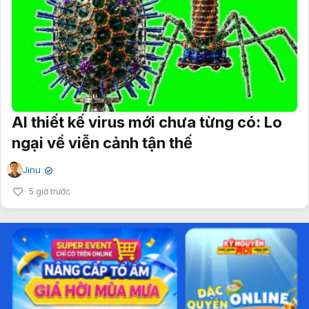
AI thiết kế virus mới chưa từng có: Lo
ngại về viễn cảnh tận thế
Jinu
✔
5 giờ trước