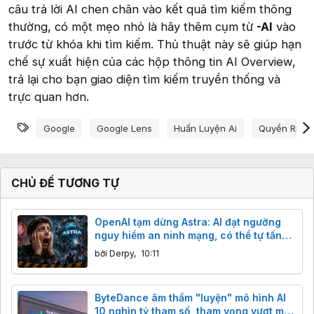
câu trả lời AI chen chân vào kết quả tìm kiếm thông
thường, có một mẹo nhỏ là hãy thêm cụm từ
-AI
vào
trước từ khóa khi tìm kiếm. Thủ thuật này sẽ giúp hạn
chế sự xuất hiện của các hộp thông tin AI Overview,
trả lại cho bạn giao diện tìm kiếm truyền thống và
trực quan hơn.
Từ khóa
Google
Google Lens
Huấn Luyện Ai
Quyền Riên
CHỦ ĐỀ TƯƠNG TỰ
OpenAI tạm dừng Astra: AI đạt ngưỡng
nguy hiểm an ninh mạng, có thể tự tấn
công.
bởi
Derpy
,
10:11
ByteDance âm thầm "luyện" mô hình AI
10 nghìn tỷ tham số, tham vọng vượt mặt