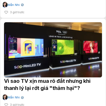
Mẫn Nhi
✔
3 giờ trước
Vì sao TV xịn mua rõ đắt nhưng khi
thanh lý lại rớt giá "thảm hại"?
Mẫn Nhi
✔
3 giờ trước