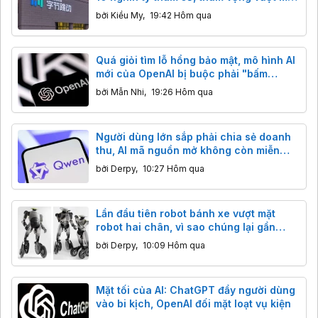
cả phòng thí nghiệm Mỹ
bởi
Kiều My
,
19:42 Hôm qua
Quá giỏi tìm lỗ hổng bảo mật, mô hình AI
mới của OpenAI bị buộc phải "bấm
phanh"
bởi
Mẫn Nhi
,
19:26 Hôm qua
Người dùng lớn sắp phải chia sẻ doanh
thu, AI mã nguồn mở không còn miễn
phí?
bởi
Derpy
,
10:27 Hôm qua
Lần đầu tiên robot bánh xe vượt mặt
robot hai chân, vì sao chúng lại gần
thương mại hóa hơn?
bởi
Derpy
,
10:09 Hôm qua
Mặt tối của AI: ChatGPT đẩy người dùng
vào bi kịch, OpenAI đối mặt loạt vụ kiện