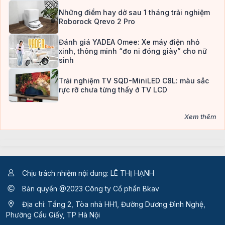
Những điểm hay dở sau 1 tháng trải nghiệm
Roborock Qrevo 2 Pro
Đánh giá YADEA Omee: Xe máy điện nhỏ
xinh, thông minh “đo ni đóng giày” cho nữ
sinh
Trải nghiệm TV SQD-MiniLED C8L: màu sắc
rực rỡ chưa từng thấy ở TV LCD
Xem thêm
Chịu trách nhiệm nội dung: LÊ THỊ HẠNH
Bản quyền @2023 Công ty Cổ phần Bkav
Địa chỉ: Tầng 2, Tòa nhà HH1, Đường Dương Đình Nghệ,
Phường Cầu Giấy, TP Hà Nội