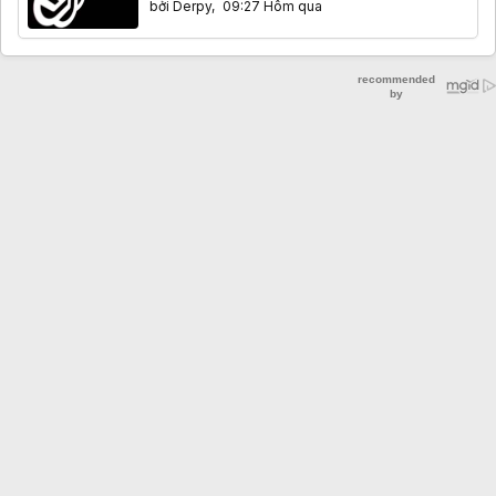
bởi
Derpy
,
09:27 Hôm qua