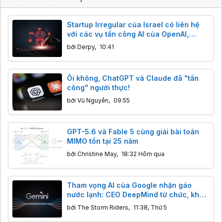
Startup Irregular của Israel có liên hệ
với các vụ tấn công AI của OpenAI,
Anthropic và Meta
bởi
Derpy
,
10:41
Ôi không, ChatGPT và Claude đã "tấn
công" người thực!
bởi
Vũ Nguyễn
,
09:55
GPT-5.6 và Fable 5 cùng giải bài toán
MIMO tồn tại 25 năm
bởi
Christine May
,
18:32 Hôm qua
Tham vọng AI của Google nhận gáo
nước lạnh: CEO DeepMind từ chức, khả
năng lập trình của Gemini bị Claude,
bởi
The Storm Riders
,
11:38, Thứ 5
GPT cho "ngửi khói"