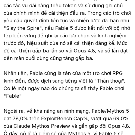
các tác vụ dài hàng triệu token và sử dụng ghi chú
của chính mình để cải thiện đầu ra. Trong các trò chơi
yêu cầu quyết định liên tục và chiến lược dài hạn như
"Slay the Spire", nếu Fable 5 được kết nối với bộ nhớ
tệp bền vững để ghi lại các lựa chọn và kinh nghiệm
trước đó, hiệu suất của nó sẽ cải thiện đáng kể. Mức
độ cải thiện gấp ba lần so với Opus 4.8, và số lần đạt
đến màn cuối cùng cũng tăng gấp ba.
Nhân tiện, Fable cũng là tên của một trò chơi RPG
kinh điển, được dịch sang tiếng Việt là "Thần thoại".
Có lẽ một ngày nào đó chúng ta sẽ thấy Fable chơi
"Fable".
Ngoài ra, về khả năng an ninh mạng, Fable/Mythos 5
đạt 78,0% trên ExploitBench Cap%, vượt qua 69,0%
của Claude Mythos Preview và gần gấp đôi Opus 4.8.
Ở đây, có lẽ là điểm số của Mythos 5, vì Fable 5 sẽ