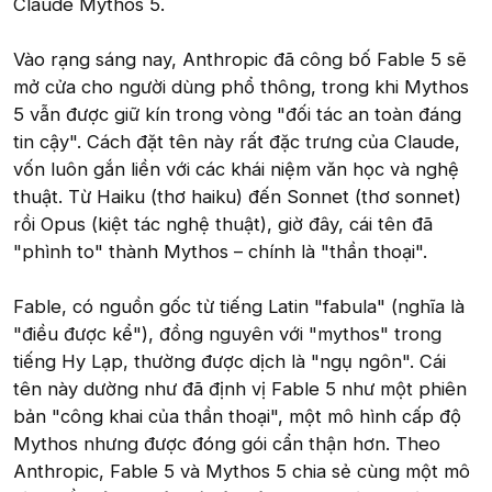
Claude Mythos 5.
Vào rạng sáng nay, Anthropic đã công bố Fable 5 sẽ
mở cửa cho người dùng phổ thông, trong khi Mythos
5 vẫn được giữ kín trong vòng "đối tác an toàn đáng
tin cậy". Cách đặt tên này rất đặc trưng của Claude,
vốn luôn gắn liền với các khái niệm văn học và nghệ
thuật. Từ Haiku (thơ haiku) đến Sonnet (thơ sonnet)
rồi Opus (kiệt tác nghệ thuật), giờ đây, cái tên đã
"phình to" thành Mythos – chính là "thần thoại".
Fable, có nguồn gốc từ tiếng Latin "fabula" (nghĩa là
"điều được kể"), đồng nguyên với "mythos" trong
tiếng Hy Lạp, thường được dịch là "ngụ ngôn". Cái
tên này dường như đã định vị Fable 5 như một phiên
bản "công khai của thần thoại", một mô hình cấp độ
Mythos nhưng được đóng gói cẩn thận hơn. Theo
Anthropic, Fable 5 và Mythos 5 chia sẻ cùng một mô