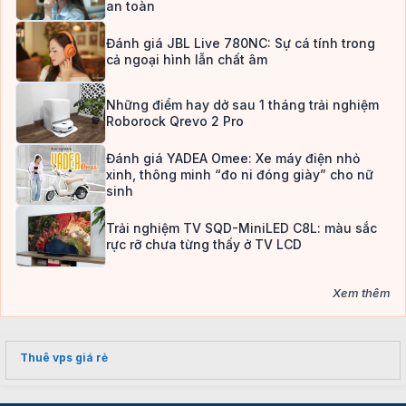
an toàn
Đánh giá JBL Live 780NC: Sự cá tính trong
cả ngoại hình lẫn chất âm
Những điểm hay dở sau 1 tháng trải nghiệm
Roborock Qrevo 2 Pro
Đánh giá YADEA Omee: Xe máy điện nhỏ
xinh, thông minh “đo ni đóng giày” cho nữ
sinh
Trải nghiệm TV SQD-MiniLED C8L: màu sắc
rực rỡ chưa từng thấy ở TV LCD
Xem thêm
Thuê vps giá rẻ