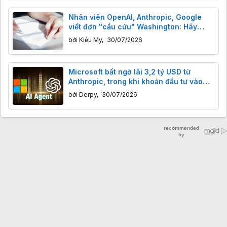
Nhân viên OpenAI, Anthropic, Google
viết đơn "cầu cứu" Washington: Hãy
"phanh" AI lại trước khi quá muộn
bởi
Kiều My
,
30/07/2026
Microsoft bất ngờ lãi 3,2 tỷ USD từ
Anthropic, trong khi khoản đầu tư vào
OpenAI giảm mạnh
bởi
Derpy
,
30/07/2026