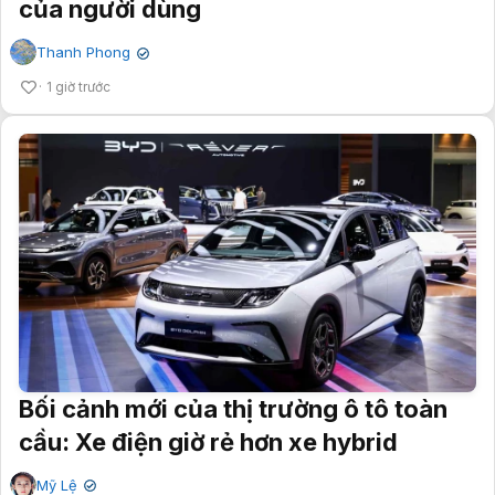
của người dùng
Thanh Phong
✔
1 giờ trước
Bối cảnh mới của thị trường ô tô toàn
cầu: Xe điện giờ rẻ hơn xe hybrid
Mỹ Lệ
✔