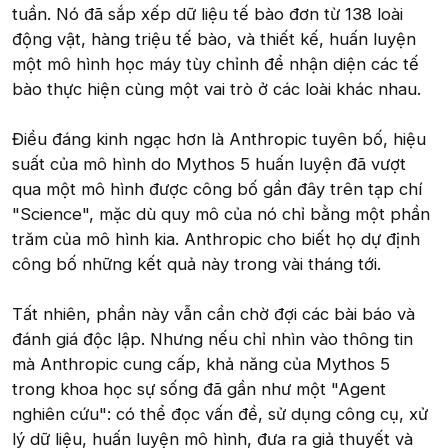
tuần. Nó đã sắp xếp dữ liệu tế bào đơn từ 138 loài
động vật, hàng triệu tế bào, và thiết kế, huấn luyện
một mô hình học máy tùy chỉnh để nhận diện các tế
bào thực hiện cùng một vai trò ở các loài khác nhau.
Điều đáng kinh ngạc hơn là Anthropic tuyên bố, hiệu
suất của mô hình do Mythos 5 huấn luyện đã vượt
qua một mô hình được công bố gần đây trên tạp chí
"Science", mặc dù quy mô của nó chỉ bằng một phần
trăm của mô hình kia. Anthropic cho biết họ dự định
công bố những kết quả này trong vài tháng tới.
Tất nhiên, phần này vẫn cần chờ đợi các bài báo và
đánh giá độc lập. Nhưng nếu chỉ nhìn vào thông tin
mà Anthropic cung cấp, khả năng của Mythos 5
trong khoa học sự sống đã gần như một "Agent
nghiên cứu": có thể đọc vấn đề, sử dụng công cụ, xử
lý dữ liệu, huấn luyện mô hình, đưa ra giả thuyết và