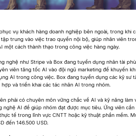
phục vụ khách hàng doanh nghiệp bên ngoài, trong khi 
 tập trung vào việc trao quyền nội bộ, giúp nhân viên tr
I một cách thành thạo trong công việc hàng ngày.
ông nghệ như Stripe và Box đang tuyển dụng nhân tài phù
uyên viên tăng tốc AI vào đội ngũ marketing để khuyến k
ụng AI trong công việc. Box đang tuyển dụng các kỹ sư t
h hợp và triển khai các tác nhân AI trong nhóm.
viên phải có chuyên môn vững chắc về AI và kỹ năng làm 
g nghệ AI để giúp nhóm đạt được mục tiêu. Ứng viên cần 
thực tế trong lĩnh vực CNTT hoặc kỹ thuật phần mềm. M
SD đến 146.500 USD.