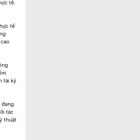
ực tế.
thực tế
ong
 cao
công
gồm
 tài kỹ
y đang
ối tác
ỹ thuật