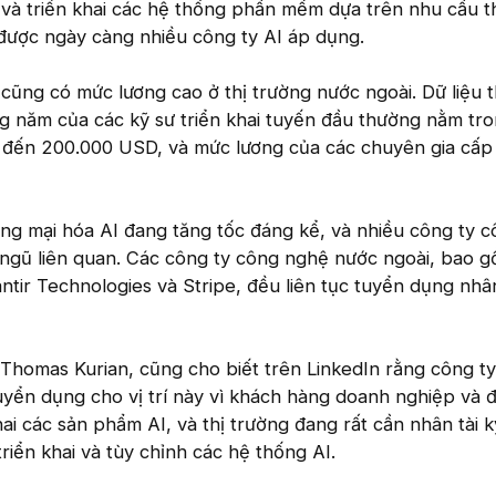
và triển khai các hệ thống phần mềm dựa trên nhu cầu th
được ngày càng nhiều công ty AI áp dụng.
 cũng có mức lương cao ở thị trường nước ngoài. Dữ liệu 
g năm của các kỹ sư triển khai tuyến đầu thường nằm tr
đến 200.000 USD, và mức lương của các chuyên gia cấp
ơng mại hóa AI đang tăng tốc đáng kể, và nhiều công ty 
ngũ liên quan. Các công ty công nghệ nước ngoài, bao 
ntir Technologies và Stripe, đều liên tục tuyển dụng nhân
Thomas Kurian, cũng cho biết trên LinkedIn rằng công t
yển dụng cho vị trí này vì khách hàng doanh nghiệp và đ
hai các sản phẩm AI, và thị trường đang rất cần nhân tài k
riển khai và tùy chỉnh các hệ thống AI.