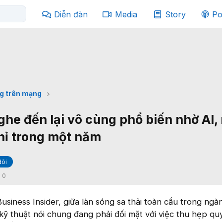
Diễn đàn
Media
Story
Po
g trên mạng
nghe đến lại vô cùng phổ biến nhờ AI,
chỉ trong một năm
dõi
:
0
siness Insider, giữa làn sóng sa thải toàn cầu trong ng
 kỹ thuật nói chung đang phải đối mặt với việc thu hẹp q