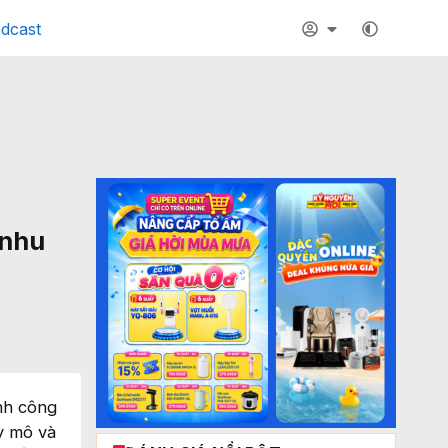
dcast
 nhu
ành công
uy mô và