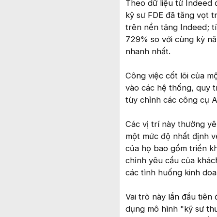
Theo dữ liệu từ Indeed đ
kỹ sư FDE đã tăng vọt 
trên nền tảng Indeed; t
729% so với cùng kỳ nă
nhanh nhất.
Công việc cốt lõi của mộ
vào các hệ thống, quy t
tùy chỉnh các công cụ A
Các vị trí này thường y
một mức độ nhất định về
của họ bao gồm triển kh
chỉnh yêu cầu của khách
các tình huống kinh doa
Vai trò này lần đầu tiên
dụng mô hình "kỹ sư thư