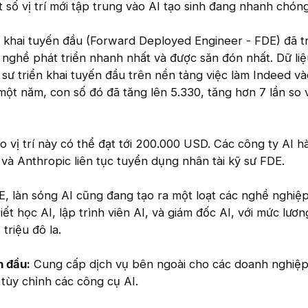
t số vị trí mới tập trung vào AI tạo sinh đang nhanh chóng
n khai tuyến đầu (Forward Deployed Engineer - FDE) đã t
nghề phát triển nhanh nhất và được săn đón nhất. Dữ li
ỹ sư triển khai tuyến đầu trên nền tảng việc làm Indeed v
một năm, con số đó đã tăng lên 5.330, tăng hơn 7 lần so 
vị trí này có thể đạt tới 200.000 USD. Các công ty AI h
à Anthropic liên tục tuyển dụng nhân tài kỹ sư FDE.
DE, làn sóng AI cũng đang tạo ra một loạt các nghề nghiệ
iết học AI, lập trình viên AI, và giám đốc AI, với mức lươ
triệu đô la.
n đầu:
Cung cấp dịch vụ bên ngoài cho các doanh nghiệp
 tùy chỉnh các công cụ AI.