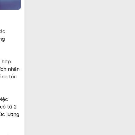
các
ong
 hợp.
hích nhân
ăng tốc
việc
có từ 2
ức lương