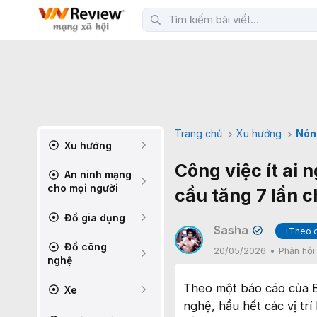
Trang chủ
Xu hướng
Nón
Xu hướng
Công việc ít ai 
An ninh mạng
cho mọi người
cầu tăng 7 lần 
Đồ gia dụng
Sasha
+Theo 
✔
Đồ công
20/05/2026
Phản hồi
nghệ
Theo một báo cáo của Bu
Xe
nghệ, hầu hết các vị trí