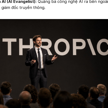
 AI (AI Evangelist):
Quảng bá công nghệ AI ra bên ngoài
 giám đốc truyền thông.