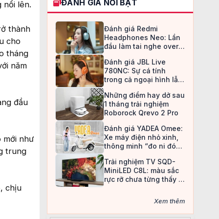
ĐÁNH GIÁ NỔI BẬT
 nổi lên.
rở thành
Đánh giá Redmi
Headphones Neo: Lần
ệu cho
đầu làm tai nghe over-
ào tháng
ear, Redmi chọn cách đi
Đánh giá JBL Live
an toàn
với năm
780NC: Sự cá tính
trong cả ngoại hình lẫn
chất âm
Những điểm hay dở sau
àng đầu
1 tháng trải nghiệm
Roborock Qrevo 2 Pro
Đánh giá YADEA Omee:
Xe máy điện nhỏ xinh,
p mới như
thông minh “đo ni đóng
ng trung
giày” cho nữ sinh
Trải nghiệm TV SQD-
MiniLED C8L: màu sắc
rực rỡ chưa từng thấy ở
, chịu
TV LCD
Xem thêm