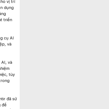
o vị trí
ển dụng
ăng
t triển
ng cụ AI
ệp, và
 AI, và
nhiệm
iệc, tùy
trong
tir đã sử
g để