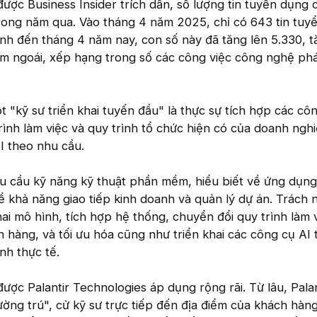
ược Business Insider trích dẫn, số lượng tin tuyển dụng ch
trong năm qua. Vào tháng 4 năm 2025, chỉ có 643 tin tuy
ính đến tháng 4 năm nay, con số này đã tăng lên 5.330, t
m ngoái, xếp hạng trong số các công việc công nghệ phá
t "kỹ sư triển khai tuyến đầu" là thực sự tích hợp các cô
rình làm việc và quy trình tổ chức hiện có của doanh nghi
I theo nhu cầu.
êu cầu kỹ năng kỹ thuật phần mềm, hiểu biết về ứng dụng
 khả năng giao tiếp kinh doanh và quản lý dự án. Trách 
ai mô hình, tích hợp hệ thống, chuyển đổi quy trình làm v
 hàng, và tối ưu hóa cũng như triển khai các công cụ AI 
nh thực tế.
 được Palantir Technologies áp dụng rộng rãi. Từ lâu, Palan
ờng trú", cử kỹ sư trực tiếp đến địa điểm của khách hàn