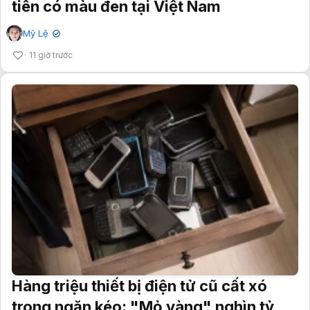
tiên có màu đen tại Việt Nam
Mỹ Lệ
✔
11 giờ trước
Hàng triệu thiết bị điện tử cũ cất xó
trong ngăn kéo: "Mỏ vàng" nghìn tỷ