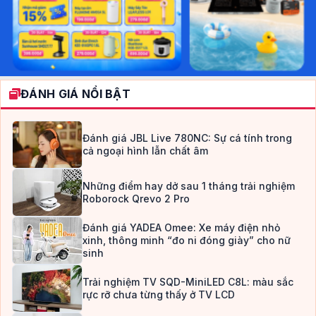
ĐÁNH GIÁ NỔI BẬT
Đánh giá JBL Live 780NC: Sự cá tính trong
cả ngoại hình lẫn chất âm
Những điểm hay dở sau 1 tháng trải nghiệm
Roborock Qrevo 2 Pro
Đánh giá YADEA Omee: Xe máy điện nhỏ
xinh, thông minh “đo ni đóng giày” cho nữ
sinh
Trải nghiệm TV SQD-MiniLED C8L: màu sắc
rực rỡ chưa từng thấy ở TV LCD