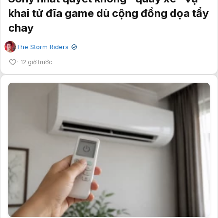
khai tử đĩa game dù cộng đồng dọa tẩy
chay
The Storm Riders
✔
12 giờ trước