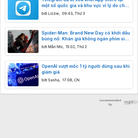
một số quốc gia và khu vực vì lý do chưa
rõ
bởi
Lizzie
,
09:43, Thứ 3
Spider-Man: Brand New Day có khởi đầu
bùng nổ: Khán giả không ngán phim siêu
anh hùng, chỉ ngán phim chán!
bởi
Mẫn Nhi
,
15:02, Thứ 2
OpenAI vượt mốc 1 tỷ người dùng sau khi
giảm giá
bởi
Sasha
,
17:08, CN