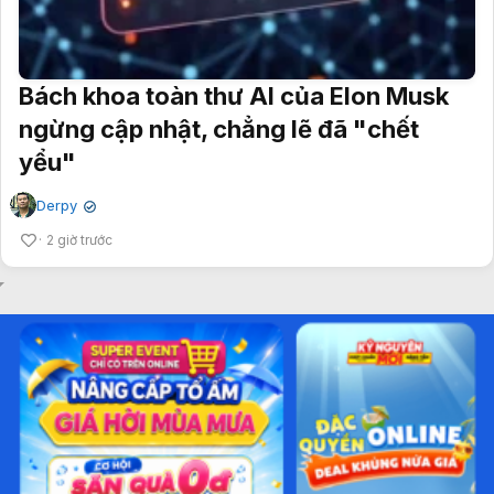
Bách khoa toàn thư AI của Elon Musk
ngừng cập nhật, chẳng lẽ đã "chết
yểu"
Derpy
✔
2 giờ trước