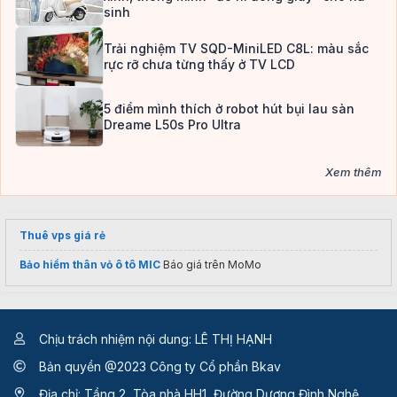
sinh
Trải nghiệm TV SQD-MiniLED C8L: màu sắc
rực rỡ chưa từng thấy ở TV LCD
5 điểm mình thích ở robot hút bụi lau sàn
Dreame L50s Pro Ultra
Xem thêm
Thuê vps giá rẻ
Bảo hiểm thân vỏ ô tô MIC
Báo giá trên MoMo
Chịu trách nhiệm nội dung: LÊ THỊ HẠNH
Bản quyền @2023 Công ty Cổ phần Bkav
Địa chỉ: Tầng 2, Tòa nhà HH1, Đường Dương Đình Nghệ,