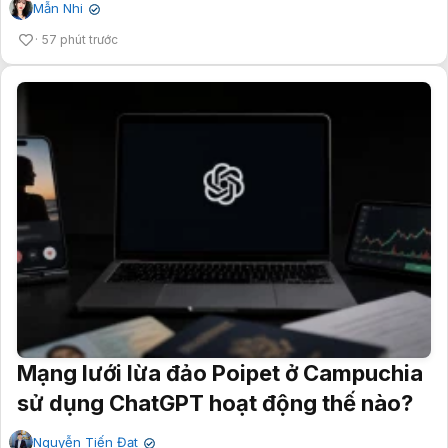
Mẫn Nhi
✔
57 phút trước
Mạng lưới lừa đảo Poipet ở Campuchia
sử dụng ChatGPT hoạt động thế nào?
Nguyễn Tiến Đạt
✔