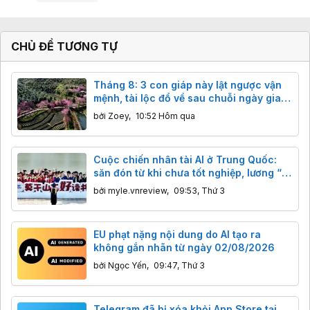
CHỦ ĐỀ TƯƠNG TỰ
Tháng 8: 3 con giáp này lật ngược vận
mệnh, tài lộc đổ về sau chuỗi ngày gian
nan.
bởi
Zoey
,
10:52 Hôm qua
Cuộc chiến nhân tài AI ở Trung Quốc:
săn đón từ khi chưa tốt nghiệp, lương “x”
16 lần
bởi
myle.vnreview
,
09:53, Thứ 3
EU phạt nặng nội dung do AI tạo ra
không gắn nhãn từ ngày 02/08/2026
bởi
Ngọc Yến
,
09:47, Thứ 3
Telegram đã bị xóa khỏi App Store tại