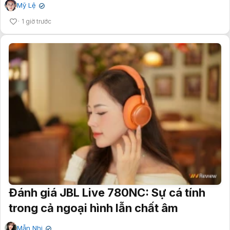
Mỹ Lệ
✔
1 giờ trước
Đánh giá JBL Live 780NC: Sự cá tính
trong cả ngoại hình lẫn chất âm
Mẫn Nhi
✔