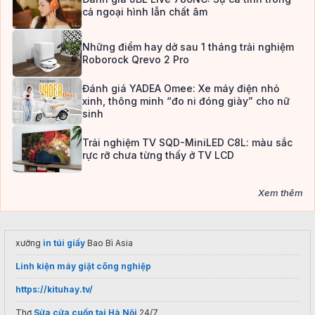
cả ngoại hình lẫn chất âm
Những điểm hay dở sau 1 tháng trải nghiệm
Roborock Qrevo 2 Pro
Đánh giá YADEA Omee: Xe máy điện nhỏ
xinh, thông minh “đo ni đóng giày” cho nữ
sinh
Trải nghiệm TV SQD-MiniLED C8L: màu sắc
rực rỡ chưa từng thấy ở TV LCD
Xem thêm
xưởng
in túi giấy
Bao Bì Asia
Linh kiện máy giặt công nghiệp
https://kituhay.tv/
Thợ
Sửa cửa cuốn tại Hà Nội
24/7