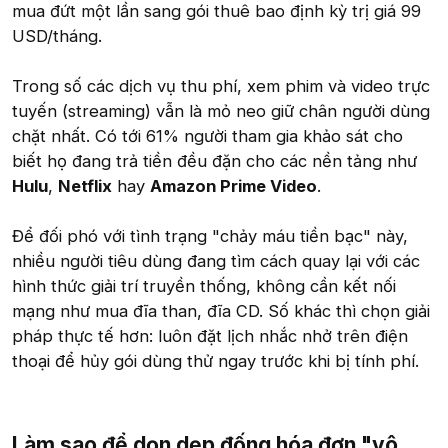
mua đứt một lần sang gói thuê bao định kỳ trị giá 99
USD/tháng.
Trong số các dịch vụ thu phí, xem phim và video trực
tuyến (streaming) vẫn là mỏ neo giữ chân người dùng
chặt nhất. Có tới 61% người tham gia khảo sát cho
biết họ đang trả tiền đều đặn cho các nền tảng như
Hulu
,
Netflix
hay
Amazon Prime Video
.
Để đối phó với tình trạng "chảy máu tiền bạc" này,
nhiều người tiêu dùng đang tìm cách quay lại với các
hình thức giải trí truyền thống, không cần kết nối
mạng như mua đĩa than, đĩa CD. Số khác thì chọn giải
pháp thực tế hơn: luôn đặt lịch nhắc nhở trên điện
thoại để hủy gói dùng thử ngay trước khi bị tính phí.
Làm sao để dọn dẹp đống hóa đơn "vô