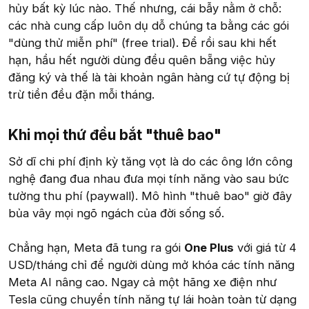
hủy bất kỳ lúc nào. Thế nhưng, cái bẫy nằm ở chỗ:
các nhà cung cấp luôn dụ dỗ chúng ta bằng các gói
"dùng thử miễn phí" (free trial). Để rồi sau khi hết
hạn, hầu hết người dùng đều quên bẵng việc hủy
đăng ký và thế là tài khoản ngân hàng cứ tự động bị
trừ tiền đều đặn mỗi tháng.
Khi mọi thứ đều bắt "thuê bao"​
Sở dĩ chi phí định kỳ tăng vọt là do các ông lớn công
nghệ đang đua nhau đưa mọi tính năng vào sau bức
tường thu phí (paywall). Mô hình "thuê bao" giờ đây
bủa vây mọi ngõ ngách của đời sống số.
Chẳng hạn, Meta đã tung ra gói
One Plus
với giá từ 4
USD/tháng chỉ để người dùng mở khóa các tính năng
Meta AI nâng cao. Ngay cả một hãng xe điện như
Tesla cũng chuyển tính năng tự lái hoàn toàn từ dạng