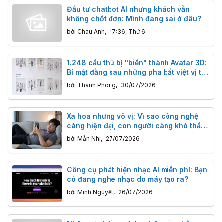
Đầu tư chatbot AI nhưng khách vẫn
không chốt đơn: Mình đang sai ở đâu?
bởi
Chau Anh
,
17:36, Thứ 6
1.248 cầu thủ bị "biến" thành Avatar 3D:
Bí mật đằng sau những pha bắt việt vị tại
World Cup 2026
bởi
Thanh Phong
,
30/07/2026
Xa hoa nhưng vô vị: Vì sao công nghệ
càng hiện đại, con người càng khó thấy
vui?
bởi
Mẫn Nhi
,
27/07/2026
Công cụ phát hiện nhạc AI miễn phí: Bạn
có đang nghe nhạc do máy tạo ra?
bởi
Minh Nguyệt
,
26/07/2026