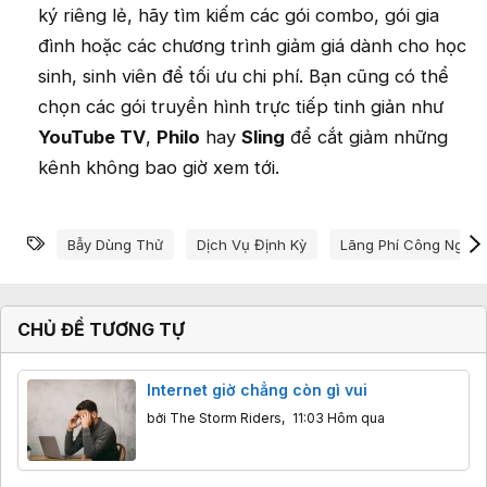
ký riêng lẻ, hãy tìm kiếm các gói combo, gói gia
đình hoặc các chương trình giảm giá dành cho học
sinh, sinh viên để tối ưu chi phí. Bạn cũng có thể
chọn các gói truyền hình trực tiếp tinh giản như
YouTube TV
,
Philo
hay
Sling
để cắt giảm những
kênh không bao giờ xem tới.
Từ khóa
Bẫy Dùng Thử
Dịch Vụ Định Kỳ
Lãng Phí Công Nghệ
CHỦ ĐỀ TƯƠNG TỰ
Internet giờ chẳng còn gì vui
bởi
The Storm Riders
,
11:03 Hôm qua