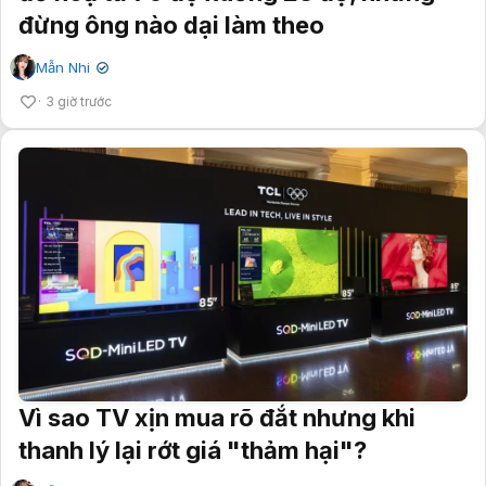
đừng ông nào dại làm theo
Mẫn Nhi
✔
3 giờ trước
Vì sao TV xịn mua rõ đắt nhưng khi
thanh lý lại rớt giá "thảm hại"?