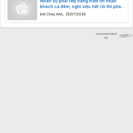
Nhân sự phải rep hàng trăm tin nhắn
khách cả đêm, nghỉ việc hết rồi thì phải
làm sao?
bởi
Chau Anh
,
25/07/2026