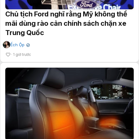
Chủ tịch Ford nghĩ rằng Mỹ không thể
mãi dùng rào cản chính sách chặn xe
Trung Quốc
Ếch Ộp
✔
1 giờ trước