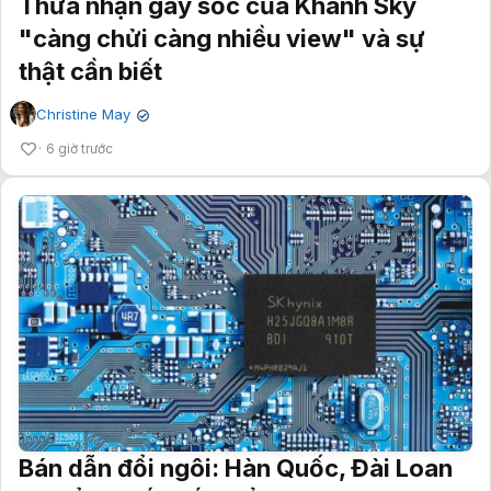
Thừa nhận gây sốc của Khánh Sky
"càng chửi càng nhiều view" và sự
thật cần biết
Christine May
✔
6 giờ trước
Bán dẫn đổi ngôi: Hàn Quốc, Đài Loan