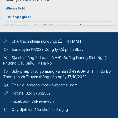
iPhone Fold
Thuê vps giá rẻ
hình áo roblox
tại https://roblox-apk.download/
Chịu trách nhiệm nội dung: LÊ THỊ HẠNH
Bản quyền @2023 Công ty Cổ phần Bkav
Địa chỉ: Tầng 2, Tòa nhà HH1, Đường Dương Đình Nghệ,
Phường Cầu Giấy, TP Hà Nội
Giấy phép thiết lập mạng xã hội số 499/GP-BTTTT
do Bộ
Thông tin và Truyền thông cấp ngày 17/10/2022
Email:
quangcao.vnreview@gmail.com
Hotline:
024.37632552
Facebook:
VnReview.vn
Quy định và điều khoản sử dụng