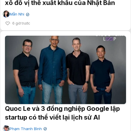
xô đổ vị thế xuất khẩu của Nhật Bản
Mẫn Nhi
✔
6 giờ trước
Quoc Le và 3 đồng nghiệp Google lập
startup có thể viết lại lịch sử AI
Phạm Thanh Bình
✔