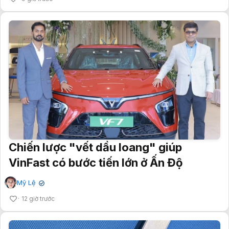
Chiến lược "vết dầu loang" giúp
VinFast có bước tiến lớn ở Ấn Độ
Mỹ Lệ
✔
12 giờ trước