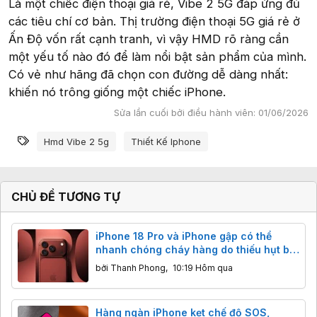
Là một chiếc điện thoại giá rẻ, Vibe 2 5G đáp ứng đủ
các tiêu chí cơ bản. Thị trường điện thoại 5G giá rẻ ở
Ấn Độ vốn rất cạnh tranh, vì vậy HMD rõ ràng cần
một yếu tố nào đó để làm nổi bật sản phẩm của mình.
Có vẻ như hãng đã chọn con đường dễ dàng nhất:
khiến nó trông giống một chiếc iPhone.
Sửa lần cuối bởi điều hành viên:
01/06/2026
Từ khóa
Hmd Vibe 2 5g
Thiết Kế Iphone
CHỦ ĐỀ TƯƠNG TỰ
iPhone 18 Pro và iPhone gập có thể
nhanh chóng cháy hàng do thiếu hụt bộ
nhớ
bởi
Thanh Phong
,
10:19 Hôm qua
Hàng ngàn iPhone kẹt chế độ SOS,