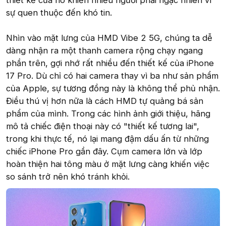
thiết kế của nó khiến nhiều người phải ngạc nhiên vì
sự quen thuộc đến khó tin.
Nhìn vào mặt lưng của HMD Vibe 2 5G, chúng ta dễ
dàng nhận ra một thanh camera rộng chạy ngang
phần trên, gợi nhớ rất nhiều đến thiết kế của iPhone
17 Pro. Dù chỉ có hai camera thay vì ba như sản phẩm
của Apple, sự tương đồng này là không thể phủ nhận.
Điều thú vị hơn nữa là cách HMD tự quảng bá sản
phẩm của mình. Trong các hình ảnh giới thiệu, hãng
mô tả chiếc điện thoại này có "thiết kế tương lai",
trong khi thực tế, nó lại mang đậm dấu ấn từ những
chiếc iPhone Pro gần đây. Cụm camera lớn và lớp
hoàn thiện hai tông màu ở mặt lưng càng khiến việc
so sánh trở nên khó tránh khỏi.