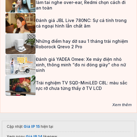
làm tai nghe over-ear, Redmi chọn cách đi
an toàn
Đánh giá JBL Live 780NC: Sự cá tính trong
cả ngoại hình lẫn chất âm
Những điểm hay dở sau 1 tháng trải nghiệm
Roborock Qrevo 2 Pro
Đánh giá YADEA Omee: Xe máy điện nhỏ
xinh, thông minh “đo ni đóng giày” cho nữ
sinh
Trải nghiệm TV SQD-MiniLED C8L: màu sắc
rực rỡ chưa từng thấy ở TV LCD
Xem thêm
Cập nhật
Giá IP 15
hiện tại
Xem ngay
Giá IP 14
likenew