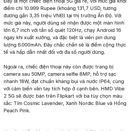
Đây là một chiếc điện thoại 5G giá rẻ, với mức giá khởi
điểm chỉ 10.999 Rupee (khoảng 131,7 USD, tương
đương gần 3,35 triệu VNĐ) tại thị trường Ấn Độ. Với
mức giá này, người dùng sẽ nhận được một màn hình
lớn 6,7 inch với tần số quét 120Hz, chạy Android 16
ngay khi xuất xưởng, và đặc biệt là viên pin dung
lượng 6.000mAh. Đây chắc chắn sẽ là điểm cộng thực
tế và hấp dẫn nhất đối với đa số người dùng.
Ngoài ra, chiếc điện thoại này còn được trang bị
camera sau 50MP, camera selfie 8MP, hỗ trợ sạc
nhanh 18W, đạt chuẩn kháng bụi và nước IP64, cùng
với cảm biến vân tay tích hợp ở cạnh bên. HMD Vibe
2 5G sẽ được bán trên Flipkart với ba tùy chọn màu
sắc: Tím Cosmic Lavender, Xanh Nordic Blue và Hồng
Peach Pink.