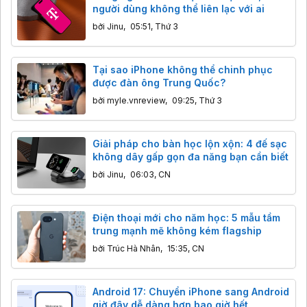
người dùng không thể liên lạc với ai
bởi
Jinu
,
05:51, Thứ 3
Tại sao iPhone không thể chinh phục
được đàn ông Trung Quốc?
bởi
myle.vnreview
,
09:25, Thứ 3
Giải pháp cho bàn học lộn xộn: 4 đế sạc
không dây gấp gọn đa năng bạn cần biết
bởi
Jinu
,
06:03, CN
Điện thoại mới cho năm học: 5 mẫu tầm
trung mạnh mẽ không kém flagship
bởi
Trúc Hà Nhân
,
15:35, CN
Android 17: Chuyển iPhone sang Android
giờ đây dễ dàng hơn bao giờ hết