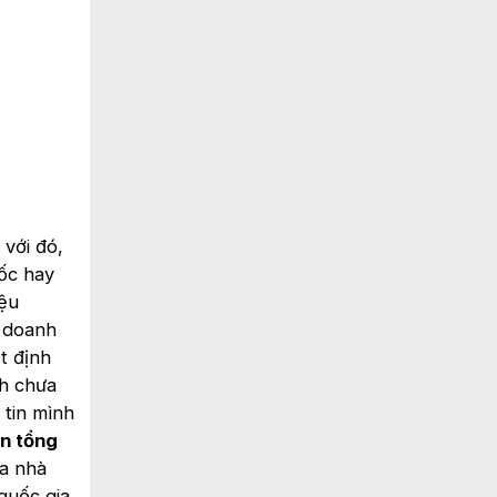
với đó,
ốc hay
iệu
c doanh
t định
nh chưa
 tin mình
in tổng
ủa nhà
quốc gia.