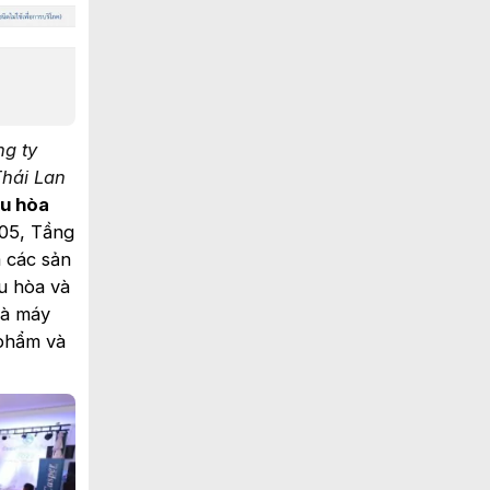
ng ty
Thái Lan
ều hòa
205, Tầng
 các sản
u hòa và
hà máy
 phẩm và