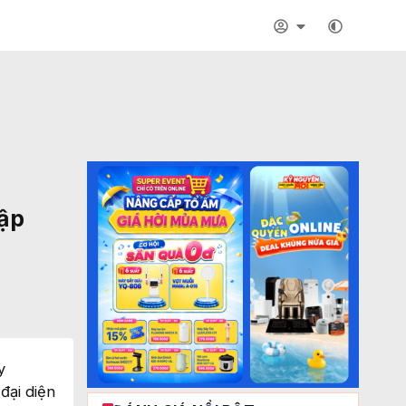
Cập
y
đại diện