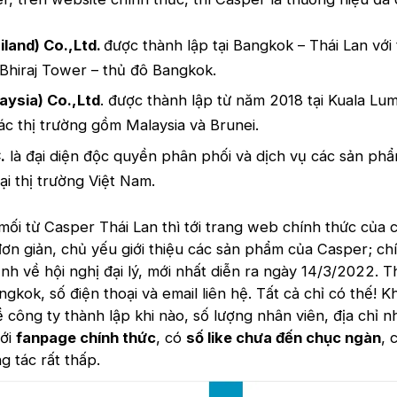
iland) Co.,Ltd.
được thành lập tại Bangkok – Thái Lan với 
 Bhiraj Tower – thủ đô Bangkok.
aysia) Co.,Ltd
. được thành lập từ năm 2018 tại Kuala Lu
ác thị trường gồm Malaysia và Brunei.
.
là đại diện độc quyền phân phối và dịch vụ các sản p
ại thị trường Việt Nam.
ối từ Casper Thái Lan thì tới trang web chính thức của 
ơn giản, chủ yếu giới thiệu các sản phẩm của Casper; ch
nh về hội nghị đại lý, mới nhất diễn ra ngày 14/3/2022. T
ngkok, số điện thoại và email liên hệ. Tất cả chỉ có thế! 
về công ty thành lập khi nào, số lượng nhân viên, địa chỉ n
tới
fanpage chính thức
, có
số like chưa đến chục ngàn
, 
g tác rất thấp.