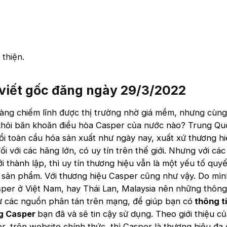
thiện.
 viết gốc đăng ngày 29/3/2022​
àng chiếm lĩnh được thị trường nhờ giá mềm, nhưng cùng 
khỏi băn khoăn điều hòa Casper của nước nào? Trung Qu
ổi toàn cầu hóa sản xuất như ngày nay, xuất xứ thương h
i với các hãng lớn, có uy tín trên thế giới. Nhưng với cá
 thành lập, thì uy tín thương hiệu vẫn là một yếu tố quyế
a sản phẩm. Với thương hiệu Casper cũng như vậy. Do mì
per ở Việt Nam, hay Thái Lan, Malaysia nên những thông
từ các nguồn phân tán trên mạng, để giúp bạn có
thông t
g Casper
bạn đã và sẽ tin cậy sử dụng. Theo giới thiệu c
r, trên website chính thức, thì Casper là thương hiệu đa 