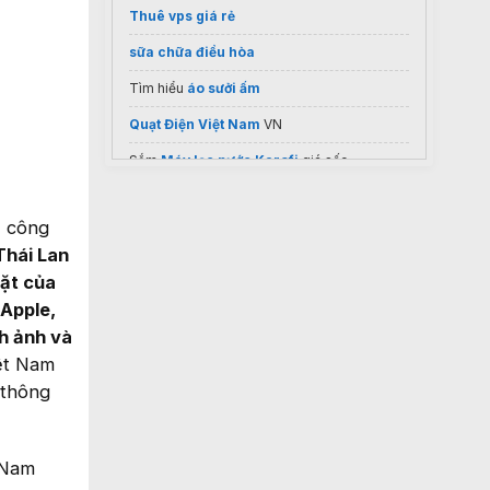
Thuê vps giá rẻ
sữa chữa điều hòa
Tìm hiểu
áo sưởi ấm
Quạt Điện Việt Nam
VN
Sắm
Máy lọc nước Karofi
giá sốc
Báo giá điều hoà tủ đứng
Phúc Khánh
, công
Thái Lan
gặt của
 Apple,
nh ảnh và
ệt Nam
 thông
 Nam