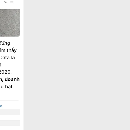
 đứng
tìm thấy
Data là
ừ
 2020,
n, doanh
ệu bạt,