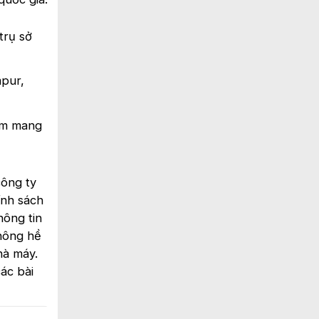
trụ sở
mpur,
hẩm mang
công ty
ính sách
hông tin
Không hề
hà máy.
các bài