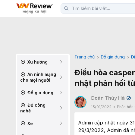
Trang chủ
Đồ gia dụng
Đ
Xu hướng
Điều hòa casper
An ninh mạng
cho mọi người
nhật phản hồi t
Đồ gia dụng
Đoàn Thúy Hà
✔
Đồ công
15/01/2022
Phản hồi:
nghệ
Admin cập nhật ngày 31
Xe
29/3/2022, Admin đã nh