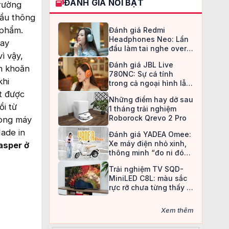
ĐÁNH GIÁ NỔI BẬT
trường
cầu thông
 phẩm.
Đánh giá Redmi
Headphones Neo: Lần
hay
đầu làm tai nghe over-
ì vậy,
ear, Redmi chọn cách đi
Đánh giá JBL Live
an toàn
ăn khoăn
780NC: Sự cá tính
khi
trong cả ngoại hình lẫn
chất âm
ết được
Những điểm hay dở sau
ồi từ
1 tháng trải nghiệm
Roborock Qrevo 2 Pro
dòng máy
ade in
Đánh giá YADEA Omee:
Xe máy điện nhỏ xinh,
asper ở
thông minh “đo ni đóng
giày” cho nữ sinh
Trải nghiệm TV SQD-
MiniLED C8L: màu sắc
rực rỡ chưa từng thấy ở
TV LCD
Xem thêm