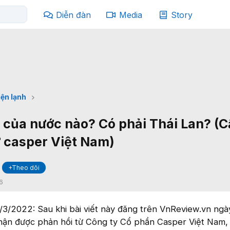
Diễn đàn
Media
Story
iện lạnh
 của nước nào? Có phải Thái Lan? (
ừ casper Việt Nam)
+Theo dõi
6
/3/2022: Sau khi bài viết này đăng trên VnReview.vn ngà
ận được phản hồi từ Công ty Cổ phần Casper Việt Nam, 